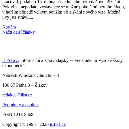
pracoval, podal do 15. dubna následujícího roku daňové přiznání
Pokud jej nepodáte, vystavujete se možné pokutě od berního úřadu,
v horším případě velkým potížím při získání nového víza. Možná
i vy jste strávili...
Kariéra
Načti další články
iLIST.cz
, informační a zpravodajský server studentů Vysoké školy
ekonomické.
Náměstí Winstona Churchilla 4
130 67 Praha 3 – Žižkov
redakce@ilist.cz
Podmínky a cookies
ISSN 1213-8568
Copyright © 1998 - 2026
iLIST.cz