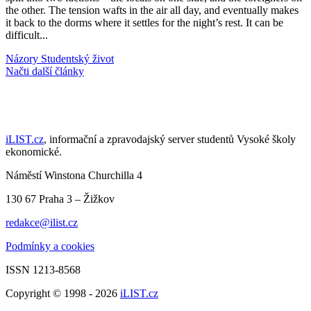
the other. The tension wafts in the air all day, and eventually makes
it back to the dorms where it settles for the night’s rest. It can be
difficult...
Názory
Studentský život
Načti další články
iLIST.cz
, informační a zpravodajský server studentů Vysoké školy
ekonomické.
Náměstí Winstona Churchilla 4
130 67 Praha 3 – Žižkov
redakce@ilist.cz
Podmínky a cookies
ISSN 1213-8568
Copyright © 1998 - 2026
iLIST.cz