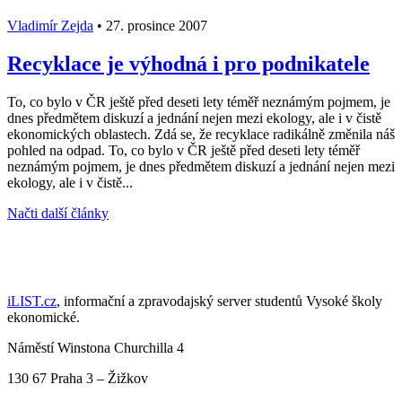
Vladimír Zejda
•
27. prosince 2007
Recyklace je výhodná i pro podnikatele
To, co bylo v ČR ještě před deseti lety téměř neznámým pojmem, je
dnes předmětem diskuzí a jednání nejen mezi ekology, ale i v čistě
ekonomických oblastech. Zdá se, že recyklace radikálně změnila náš
pohled na odpad. To, co bylo v ČR ještě před deseti lety téměř
neznámým pojmem, je dnes předmětem diskuzí a jednání nejen mezi
ekology, ale i v čistě...
Načti další články
iLIST.cz
, informační a zpravodajský server studentů Vysoké školy
ekonomické.
Náměstí Winstona Churchilla 4
130 67 Praha 3 – Žižkov