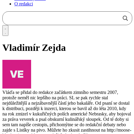
O redakci
Vladimír Zejda
Vláďa se přidal do redakce začátkem zimního semestru 2007,
protože neměl nic lepšího na práci. SL se pak rychle stal
nejdůležitější a nejzábavnější částí jeho bakaláře. Od psaní se dostal
k distribuci, později k inzerci, kterou se bavil až do léta 2010, kdy
na rok zmizel v kukuřičných polích americké Nebrasky, aby bojoval
za práva veverek a psal obskurní kulinářský sloupek. Od té doby si
sem tam napíše cestopis, přichomýtne se do redakční debaty nebo
zajde s Listíky na pivo. Můžete ho zkusit zastihnout na http://moose-