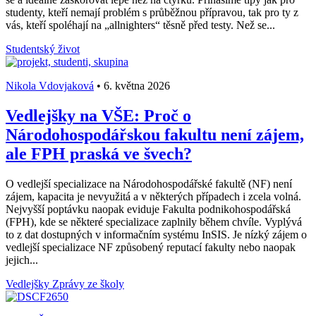
studenty, kteří nemají problém s průběžnou přípravou, tak pro ty z
vás, kteří spoléhají na „allnighters“ těsně před testy. Než se...
Studentský život
Nikola Vdovjaková
•
6. května 2026
Vedlejšky na VŠE: Proč o
Národohospodářskou fakultu není zájem,
ale FPH praská ve švech?
O vedlejší specializace na Národohospodářské fakultě (NF) není
zájem, kapacita je nevyužitá a v některých případech i zcela volná.
Nejvyšší poptávku naopak eviduje Fakulta podnikohospodářská
(FPH), kde se některé specializace zaplnily během chvíle. Vyplývá
to z dat dostupných v informačním systému InSIS. Je nízký zájem o
vedlejší specializace NF způsobený reputací fakulty nebo naopak
jejich...
Vedlejšky
Zprávy ze školy