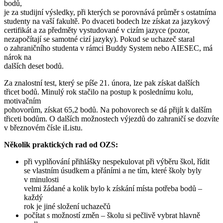
bodů,
je za studijní výsledky, při kterých se porovnává průměr s ostatníma
studenty na vaší fakultě. Po dvaceti bodech lze získat za jazykový
certifikát a za předměty vystudované v cizím jazyce (pozor,
nezapočítají se samotné cizí jazyky). Pokud se uchazeč staral
o zahraničního studenta v rámci Buddy System nebo AIESEC, má
nárok na
dalších deset bodů.
Za znalostní test, který se píše 21. února, lze pak získat dalších
třicet bodů. Minulý rok stačilo na postup k poslednímu kolu,
motivačním
pohovorům, získat 65,2 bodů. Na pohovorech se dá přijít k dalším
třiceti bodům. O dalších možnostech výjezdů do zahraničí se dozvíte
v březnovém čísle iListu.
Několik praktických rad od OZS:
při vyplňování přihlášky nes­pekulovat při výběru škol, řídit
se vlastním úsudkem a přáními a ne tím, které školy byly
v minulosti
velmi žádané a kolik bylo k získání místa potřeba bodů –
každý
rok je jiné složení uchazečů
počítat s možností změn – školu si pečlivě vybrat hlavně