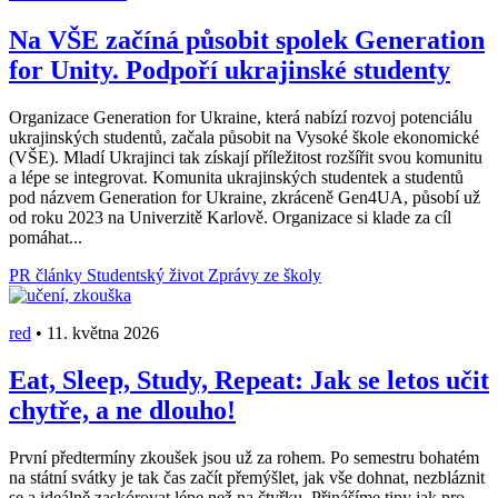
Na VŠE začíná působit spolek Generation
for Unity. Podpoří ukrajinské studenty
Organizace Generation for Ukraine, která nabízí rozvoj potenciálu
ukrajinských studentů, začala působit na Vysoké škole ekonomické
(VŠE). Mladí Ukrajinci tak získají příležitost rozšířit svou komunitu
a lépe se integrovat. Komunita ukrajinských studentek a studentů
pod názvem Generation for Ukraine, zkráceně Gen4UA, působí už
od roku 2023 na Univerzitě Karlově. Organizace si klade za cíl
pomáhat...
PR články
Studentský život
Zprávy ze školy
red
•
11. května 2026
Eat, Sleep, Study, Repeat: Jak se letos učit
chytře, a ne dlouho!
První předtermíny zkoušek jsou už za rohem. Po semestru bohatém
na státní svátky je tak čas začít přemýšlet, jak vše dohnat, nezbláznit
se a ideálně zaskórovat lépe než na čtyřku. Přinášíme tipy jak pro