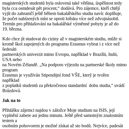
magisterských stu­dentů byla oslovená také většina, úspěšnost tedy
byla cca osmdesát pět procent,“ dodává. Pro zájemce, kteří chtějí
vyjít do zahraničí ještě během bakalářského studia navíc doplňuje,
že počet nabízených míst se oproti loňsku více než zdvojnásobil.
Termín pro přihlašování na bakalářské výměnné pobyty je až do
19. března.
Kdo chce jít studovat do ciziny až v magisterském studiu, může si
kromě škol zapojených do programu Erasmus vybrat i z více než
šedesáti
partnerských univerzit mimo Evropu, například v Brazílii, Indii,
USA nebo
na Novém Zélandě. „Na podporu výjezdu na partnerské školy mimo
program
Erasmus je využíván Stipendijní fond VŠE, který je tvořen
například
z poplatků studentů za překročenou standardní dobu studia,“ uvádí
Brázdová.
Jak na to
Přihlášku zájemci najdou v záložce Moje studium na ISIS, její
vyplnění zabere asi jednu minutu. Ještě před samotným znalostním
testem a
osobním pohovorem je možné získat až sto bodů. Nejvíce, padesát