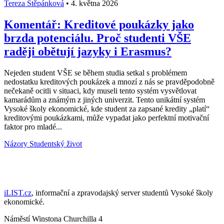
Tereza Štěpánková
•
4. května 2026
Komentář: Kreditové poukázky jako
brzda potenciálu. Proč studenti VŠE
raději obětují jazyky i Erasmus?
Nejeden student VŠE se během studia setkal s problémem
nedostatku kreditových poukázek a mnozí z nás se pravděpodobně
nečekaně ocitli v situaci, kdy museli tento systém vysvětlovat
kamarádům a známým z jiných univerzit. Tento unikátní systém
Vysoké školy ekonomické, kde student za zapsané kredity „platí“
kreditovými poukázkami, může vypadat jako perfektní motivační
faktor pro mladé...
Názory
Studentský život
iLIST.cz
, informační a zpravodajský server studentů Vysoké školy
ekonomické.
Náměstí Winstona Churchilla 4