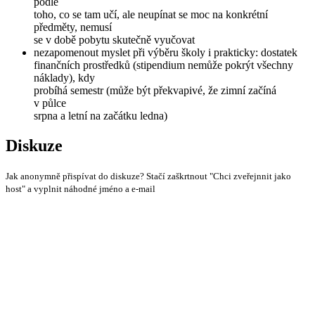
podle
toho, co se tam učí, ale neupínat se moc na konkrétní
předměty, nemusí
se v době pobytu skutečně vyučovat
nezapomenout myslet při výběru školy i prakticky: dostatek
finančních prostředků (stipendium nemůže pokrýt všechny
náklady), kdy
probíhá semestr (může být překvapivé, že zimní začíná
v půlce
srpna a letní na začátku ledna)
Diskuze
Jak anonymně přispívat do diskuze? Stačí zaškrtnout "Chci zveřejnnit jako
host" a vyplnit náhodné jméno a e-mail