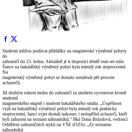
Studenti můžou podávat přihlášky na magisterské výměnné pobyty
do
zahraničí do 23. ledna. Aktuálně je k dispozici téměř osm set míst.
Šance na bakalářský výměnný pobyt byla minulý rok stoprocentní.
Na
magisterský výměnný pobyt se dostalo osmdesát pět procent
uchazečů.
Již druhým rokem mohu do zahraničí za studiem vycestovat kromě
studentů
magisterského stupně i studenti bakalářského studia. „Úspěšnost
vyjít na bakalářský výměnný pobyt byla minulý rok prakticky
stoprocentní, šanci vyjet dostali nakonec i neúspěšní uchazeči, kteří
byli zařazení na seznam náhradníků,“ říká Dana Brázdová, vedoucí
Oddělení zahraničních styků na VŠE (OZS). „Ze seznamu
náhradníků