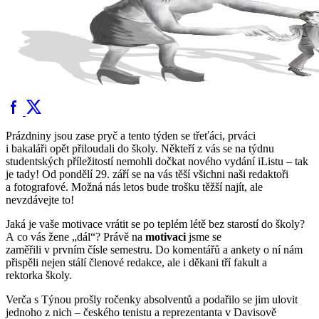
Prázdniny jsou zase pryč a tento týden se třeťáci, prváci
i bakaláři opět přiloudali do školy. Někteří z vás se na týdnu
studentských příležitostí nemohli dočkat nového vydání iListu – tak
je tady! Od pondělí 29. září se na vás těší všichni naši redaktoři
a fotografové. Možná nás letos bude trošku těžší najít, ale
nevzdávejte to!
Jaká je vaše motivace vrátit se po teplém létě bez starostí do školy?
A co vás žene „dál“? Právě na
motivaci
jsme se
zaměřili v prvním čísle semestru. Do komentářů a ankety o ní nám
přispěli nejen stálí členové redakce, ale i děkani tří fakult a
rektorka školy.
Verča s Týnou prošly ročenky absolventů a podařilo se jim ulovit
jednoho z nich – českého tenistu a reprezentanta v Davisově