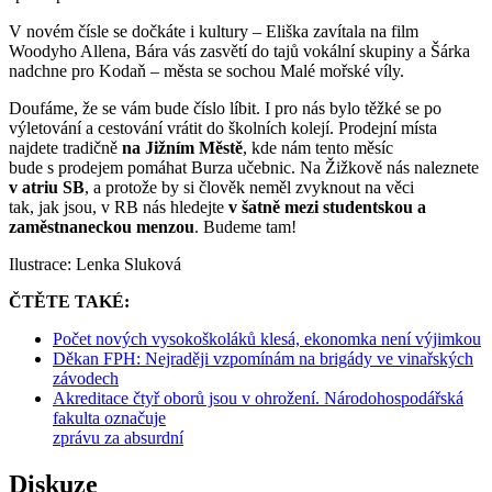
V novém čísle se dočkáte i kultury – Eliška zavítala na film
Woodyho Allena, Bára vás zasvětí do tajů vokální skupiny a Šárka
nadchne pro Kodaň – města se sochou Malé mořské víly.
Doufáme, že se vám bude číslo líbit. I pro nás bylo těžké se po
výletování a cestování vrátit do školních kolejí. Prodejní místa
najdete tradičně
na Jižním Městě
, kde nám tento měsíc
bude s prodejem pomáhat Burza učebnic. Na Žižkově nás naleznete
v atriu SB
, a protože by si člověk neměl zvyknout na věci
tak, jak jsou, v RB nás hledejte
v šatně mezi studentskou a
zaměstnaneckou menzou
. Budeme tam!
Ilustrace: Lenka Sluková
ČTĚTE TAKÉ:
Počet nových vysokoškoláků klesá, ekonomka není výjimkou
Děkan FPH: Nejraději vzpomínám na brigády ve vinařských
závodech
Akreditace čtyř oborů jsou v ohrožení. Národohospodářská
fakulta označuje
zprávu za absurdní
Diskuze