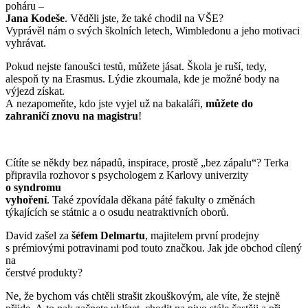
poháru –
Jana Kodeše
. Věděli jste, že také chodil na VŠE?
Vyprávěl nám o svých školních letech, Wimbledonu a jeho motivaci
vyhrávat.
Pokud nejste fanoušci testů, můžete jásat. Škola je ruší, tedy,
alespoň ty na Erasmus. Lýdie zkoumala, kde je možné body na
výjezd získat.
A nezapomeňte, kdo jste vyjel už na bakaláři,
můžete do
zahraničí znovu na magistru
!
Cítíte se někdy bez nápadů, inspirace, prostě „bez zápalu“? Terka
připravila rozhovor s psychologem z Karlovy univerzity
o syndromu
vyhoření
. Také zpovídala děkana páté fakulty o změnách
týkajících se státnic a o osudu neatraktivních o­borů.
David zašel za
šéfem Delmartu
, majitelem první prodejny
s prémiovými potravinami pod touto značkou. Jak jde obchod cílený
na
čerstvé produkty?
Ne, že bychom vás chtěli strašit zkouškovým, ale víte, že stejně