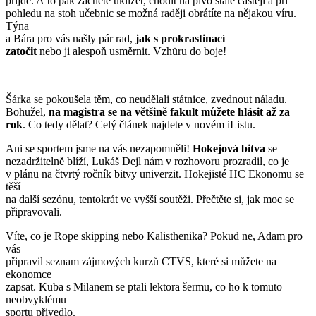
přijde. A to pak začnete uklízet, chodit na pivo stále častěji a při
pohledu na stoh učebnic se možná raději obrátíte na nějakou víru.
Týna
a Bára pro vás našly pár rad,
jak s prokrastinací
zatočit
nebo ji alespoň usměrnit. Vzhůru do boje!
Šárka se pokoušela těm, co neudělali státnice, zvednout náladu.
Bohužel,
na magistra se na většině fakult můžete hlásit až za
rok
. Co tedy dělat? Celý článek najdete v novém iListu.
Ani se sportem jsme na vás nezapomněli!
Hokejová bitva
se
nezadržitelně blíží, Lukáš Dejl nám v rozhovoru prozradil, co je
v plánu na čtvrtý ročník bitvy univerzit. Hokejisté HC Ekonomu se
těší
na další sezónu, tentokrát ve vyšší soutěži. Přečtěte si, jak moc se
připravovali.
Víte, co je Rope skipping nebo Kalisthenika? Pokud ne, Adam pro
vás
připravil seznam zájmových kurzů CTVS, které si můžete na
ekonomce
zapsat. Kuba s Milanem se ptali lektora šermu, co ho k tomuto
neobvyklému
sportu přivedlo.