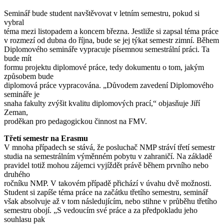
Seminář bude student navštěvovat v letním semestru, pokud si
vybral
téma mezi listopadem a koncem března. Jestliže si zapsal téma práce
v rozmezí od dubna do října, bude se jej týkat semestr zimní. Během
Diplomového semináře vypracuje písemnou semestrální práci. Ta
bude mít
formu projektu diplomové práce, tedy dokumentu o tom, jakým
způsobem bude
diplomová práce vypracována. „Důvodem zavedení Diplomového
semináře je
snaha fakulty zvýšit kvalitu diplomových prací,“ objasňuje Jiří
Zeman,
proděkan pro pedagogickou činnost na FMV.
Třetí semestr na Erasmu
V mnoha případech se stává, že posluchač NMP stráví třetí semestr
studia na semestrálním výměnném pobytu v zahraničí. Na základě
pravidel totiž mohou zájemci vyjíždět právě během prvního nebo
druhého
ročníku NMP. V takovém případě přichází v úvahu dvě možnosti.
Student si zapíše téma práce na začátku třetího semestru, seminář
však absolvuje až v tom následujícím, nebo stihne v průběhu třetího
semestru obojí. „S vedoucím své práce a za předpokladu jeho
souhlasu pak