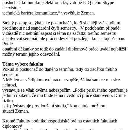
posluchač komunikuje elektronicky, v době ICQ nebo Skype
neexistuje
technická bariéra komunikace,“ vysvětluje Zeman.
Stejný postup se týká také posluchačů, kteří si chtějí své studium
protáhnout nad standardní čtyři semestry. „V podobném případě
v zásadě nic nebrání zapsat si téma na začátku třetího semestru,
absolvovat seminář, ale práci odevzdat později,“ konstatuje Zeman.
Podle
opatření děkanky se totiž do zadání diplomové práce uvádí nejbližší
možný termín jejího odevzdání.
Téma vybere fakulta
Pokud si posluchač do daného termínu, tedy do začátku třetího
semestru
NMS téma své diplomové práce nezapíše, žádná sankce mu sice
nehrozí,
vystavuje se však dvěma nebezpečím. „Podle příslušného opatření je
jedním rizikem, že mu bude téma i vedoucí práce stanoveno. Druhé
riziko
pak představuje prodloužení studia,“ komentuje možnou
situaci Zeman.
Kromě Fakulty podnikohospodářské byl na ostatních fakultách
diplomový