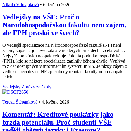
Nikola Vdovjaková
•
6. května 2026
Vedlejšky na VŠE: Proč o
Národohospodářskou fakultu není zájem,
ale FPH praská ve švech?
O vedlejší specializace na Národohospodářské fakultě (NF) není
zájem, kapacita je nevyužitá a v některých případech i zcela volná.
Nejvyšší poptávku naopak eviduje Fakulta podnikohospodářská
(FPH), kde se některé specializace zaplnily během chvíle. Vyplývá
to z dat dostupných v informačním systému InSIS. Je nízký zájem o
vedlejší specializace NF způsobený reputací fakulty nebo naopak
jejich...
Vedlejšky
Zprávy ze školy
Tereza Štěpánková
•
4. května 2026
Komentář: Kreditové poukázky jako
brzda potenciálu. Proč studenti VŠE
raději obětují jazyky i Erasmus?