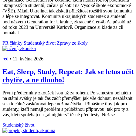
ukrajinských studentů, začala působit na Vysoké škole ekonomické
(VŠE). Mladí Ukrajinci tak získají příležitost rozšířit svou komunitu
a lépe se integrovat. Komunita ukrajinských studentek a studentů
pod názvem Generation for Ukraine, zkráceně Gen4UA, působí už
od roku 2023 na Univerzitě Karlově. Organizace si klade za cíl
pomáhat...
PR články
Studentský život
Zprávy ze školy
red
•
11. května 2026
Eat, Sleep, Study, Repeat: Jak se letos učit
chytře, a ne dlouho!
První předtermíny zkoušek jsou už za rohem. Po semestru bohatém
na státní svátky je tak čas začít přemýšlet, jak vše dohnat, nezbláznit
se a ideálně zaskórovat lépe než na čtyřku. Přinášíme tipy jak pro
studenty, kteří nemají problém s průběžnou přípravou, tak pro ty z
vás, kteří spoléhají na „allnighters“ těsně před testy. Než se...
Studentský život