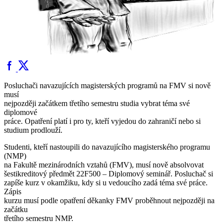
Posluchači navazujících magisterských programů na FMV si nově
musí
nejpozději začátkem třetího semestru studia vybrat téma své
diplomové
práce. Opatření platí i pro ty, kteří vyjedou do zahraničí nebo si
studium prodlouží.
Studenti, kteří nastoupili do navazujícího magisterského programu
(NMP)
na Fakultě mezinárodních vztahů (FMV), musí nově absolvovat
šestikreditový předmět 22F500 – Diplomový seminář. Posluchač si
zapíše kurz v okamžiku, kdy si u vedoucího zadá téma své práce.
Zápis
kurzu musí podle opatření děkanky FMV proběhnout nejpozději na
začátku
třetího semestru NMP.