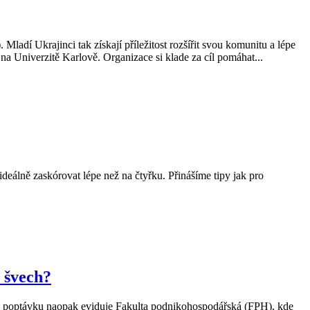
ladí Ukrajinci tak získají příležitost rozšířit svou komunitu a lépe
 Univerzitě Karlově. Organizace si klade za cíl pomáhat...
ideálně zaskórovat lépe než na čtyřku. Přinášíme tipy jak pro
 švech?
šší poptávku naopak eviduje Fakulta podnikohospodářská (FPH), kde