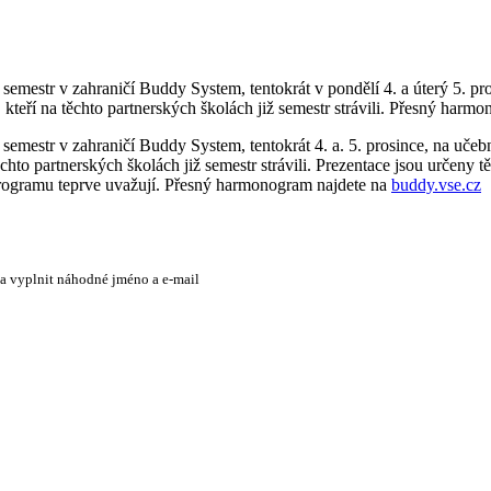
 semestr v zahraničí Buddy System, tentokrát v pondělí 4. a úterý 5. p
i, kteří na těchto partnerských školách již semestr strávili. Přesný har
 semestr v zahraničí Buddy System, tentokrát 4. a. 5. prosince, na uče
těchto partnerských školách již semestr strávili. Prezentace jsou určeny t
m programu teprve uvažují. Přesný harmonogram najdete na
buddy.vse.cz
 a vyplnit náhodné jméno a e-mail