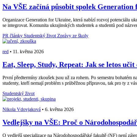
Na VŠE začíná působit spolek Generation f
Organizace Generation for Ukraine, která nabízí rozvoj potenciálu ukr
se integrovat. Komunita ukrajinských studentek a studentů pod názv
PR články
Studentský život
Zprávy ze školy
red
•
11. května 2026
Eat, Sleep, Study, Repeat: Jak se letos učit
První předtermíny zkoušek jsou už za rohem. Po semestru bohatém na stá
studenty, kteří nemají problém s průběžnou přípravou, tak pro ty z vás, 
Studentský život
Nikola Vdovjaková
•
6. května 2026
Vedlejšky na VŠE: Proč o Národohospodářs
O vedlejší specializace na Národohospodářské fakultě (NF) není záje