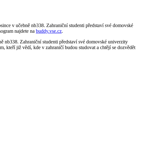
rosince v učebně nb338. Zahraniční studenti představí své domovské
monogram najdete na
buddy.vse.cz
.
bně nb338. Zahraniční studenti představí své domovské univerzity
ěm, kteří již vědí, kde v zahraničí budou studovat a chtějí se dozvědět