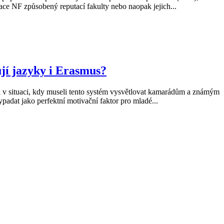
zace NF způsobený reputací fakulty nebo naopak jejich...
jí jazyky i Erasmus?
 v situaci, kdy museli tento systém vysvětlovat kamarádům a známým
padat jako perfektní motivační faktor pro mladé...