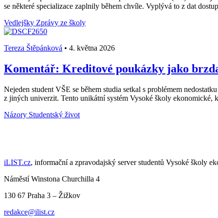
se některé specializace zaplnily během chvíle. Vyplývá to z dat dost
Vedlejšky
Zprávy ze školy
Tereza Štěpánková
•
4. května 2026
Komentář: Kreditové poukázky jako brzda 
Nejeden student VŠE se během studia setkal s problémem nedostatku
z jiných univerzit. Tento unikátní systém Vysoké školy ekonomické, k
Názory
Studentský život
iLIST.cz
, informační a zpravodajský server studentů Vysoké školy e
Náměstí Winstona Churchilla 4
130 67 Praha 3 – Žižkov
redakce@ilist.cz