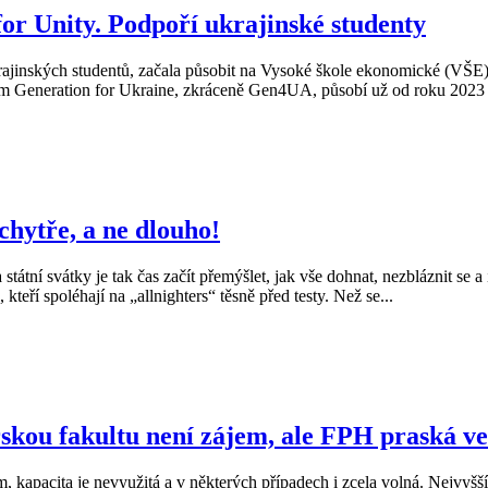
or Unity. Podpoří ukrajinské studenty
ajinských studentů, začala působit na Vysoké škole ekonomické (VŠE). M
em Generation for Ukraine, zkráceně Gen4UA, působí už od roku 2023 na
 chytře, a ne dlouho!
tní svátky je tak čas začít přemýšlet, jak vše dohnat, nezbláznit se a 
kteří spoléhají na „allnighters“ těsně před testy. Než se...
kou fakultu není zájem, ale FPH praská ve
m, kapacita je nevyužitá a v některých případech i zcela volná. Nejvy