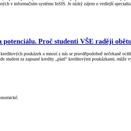
upných v informačním systému InSIS. Je nízký zájem o vedlejší speciali
potenciálu. Proč studenti VŠE raději obětu
 kreditových poukázek a mnozí z nás se pravděpodobně nečekaně ocitli
de student za zapsané kredity „platí“ kreditovými poukázkami, může vy
konomické.