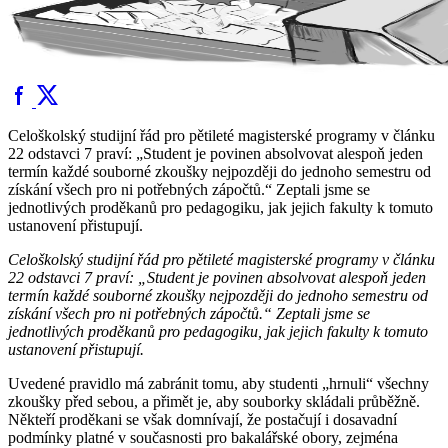
Celoškolský studijní řád pro pětileté magisterské programy v článku
22 odstavci 7 praví: „Student je povinen absolvovat alespoň jeden
termín každé souborné zkoušky nejpozději do jednoho semestru od
získání všech pro ni potřebných zápočtů.“ Zeptali jsme se
jednotlivých proděkanů pro pedagogiku, jak jejich fakulty k tomuto
ustanovení přistupují.
Celoškolský studijní řád pro pětileté magisterské programy v článku
22 odstavci 7 praví: „Student je povinen absolvovat alespoň jeden
termín každé souborné zkoušky nejpozději do jednoho semestru od
získání všech pro ni potřebných zápočtů.“ Zeptali jsme se
jednotlivých proděkanů pro pedagogiku, jak jejich fakulty k tomuto
ustanovení přistupují.
Uvedené pravidlo má zabránit tomu, aby studenti „hrnuli“ všechny
zkoušky před sebou, a přimět je, aby souborky skládali průběžně.
Někteří proděkani se však domnívají, že postačují i dosavadní
podmínky platné v současnosti pro bakalářské obory, zejména