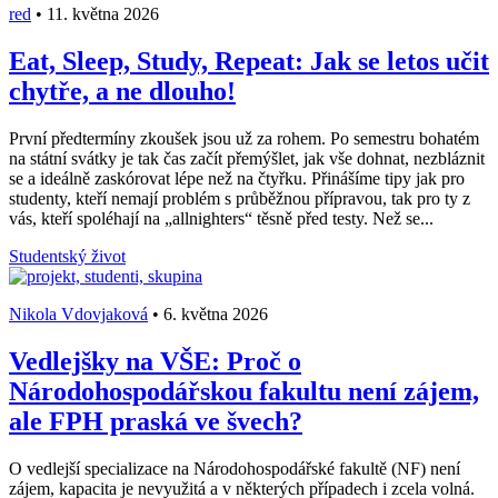
red
•
11. května 2026
Eat, Sleep, Study, Repeat: Jak se letos učit
chytře, a ne dlouho!
První předtermíny zkoušek jsou už za rohem. Po semestru bohatém
na státní svátky je tak čas začít přemýšlet, jak vše dohnat, nezbláznit
se a ideálně zaskórovat lépe než na čtyřku. Přinášíme tipy jak pro
studenty, kteří nemají problém s průběžnou přípravou, tak pro ty z
vás, kteří spoléhají na „allnighters“ těsně před testy. Než se...
Studentský život
Nikola Vdovjaková
•
6. května 2026
Vedlejšky na VŠE: Proč o
Národohospodářskou fakultu není zájem,
ale FPH praská ve švech?
O vedlejší specializace na Národohospodářské fakultě (NF) není
zájem, kapacita je nevyužitá a v některých případech i zcela volná.