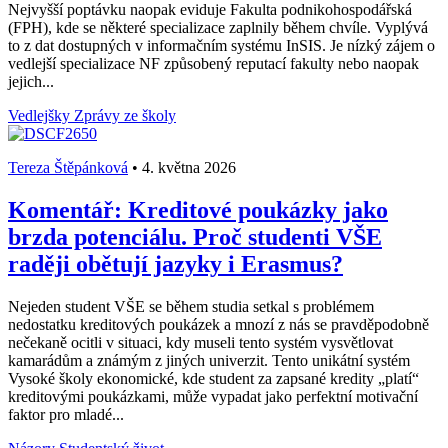
Nejvyšší poptávku naopak eviduje Fakulta podnikohospodářská
(FPH), kde se některé specializace zaplnily během chvíle. Vyplývá
to z dat dostupných v informačním systému InSIS. Je nízký zájem o
vedlejší specializace NF způsobený reputací fakulty nebo naopak
jejich...
Vedlejšky
Zprávy ze školy
Tereza Štěpánková
•
4. května 2026
Komentář: Kreditové poukázky jako
brzda potenciálu. Proč studenti VŠE
raději obětují jazyky i Erasmus?
Nejeden student VŠE se během studia setkal s problémem
nedostatku kreditových poukázek a mnozí z nás se pravděpodobně
nečekaně ocitli v situaci, kdy museli tento systém vysvětlovat
kamarádům a známým z jiných univerzit. Tento unikátní systém
Vysoké školy ekonomické, kde student za zapsané kredity „platí“
kreditovými poukázkami, může vypadat jako perfektní motivační
faktor pro mladé...