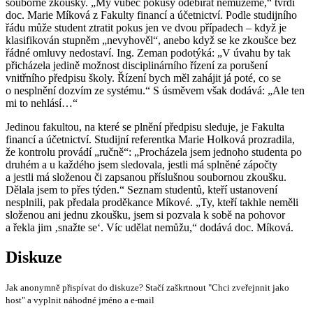
souborné zkoušky. „My vůbec pokusy odebírat nemůžeme,“ tvrdí
doc. Marie Míková z Fakulty financí a účetnictví. Podle studijního
řádu může student ztratit pokus jen ve dvou případech – když je
klasifikován stupněm „nevyhověl“, anebo když se ke zkoušce bez
řádné omluvy nedostaví. Ing. Zeman podotýká: „V úvahu by tak
přicházela jedině možnost disciplinárního řízení za porušení
vnitřního předpisu školy. Řízení bych měl zahájit já poté, co se
o nesplnění dozvím ze systému.“ S úsměvem však dodává: „Ale ten
mi to nehlásí…“
Jedinou fakultou, na které se plnění předpisu sleduje, je Fakulta
financí a účetnictví. Studijní referentka Marie Holková prozradila,
že kontrolu provádí „ručně“: „Procházela jsem jednoho studenta po
druhém a u každého jsem sledovala, jestli má splněné zápočty
a jestli má složenou či zapsanou příslušnou soubornou zkoušku.
Dělala jsem to přes týden.“ Seznam studentů, kteří ustanovení
nesplnili, pak předala proděkance Míkové. „Ty, kteří takhle neměli
složenou ani jednu zkoušku, jsem si pozvala k sobě na pohovor
a řekla jim ‚snažte se‘. Víc udělat nemůžu,“ dodává doc. Míková.
Diskuze
Jak anonymně přispívat do diskuze? Stačí zaškrtnout "Chci zveřejnnit jako
host" a vyplnit náhodné jméno a e-mail