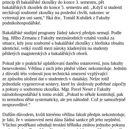
princip tři bakalářské zkoušky do konce 3. semestru, pět
bakalářských zkoušek do konce 5. semestru atd. „Když si studenti
nechávají souborné zkoušky na poslední chvíli, nakonec se
vytrestají jen oni sami,“ říká doc. Tomáš Kubálek z Fakulty
podnikohospodářské.
Bakalářské studijní programy žádný takový předpis nemají. Podle
Ing. Jiřího Zemana z Fakulty mezinárodních vztahů vzniká za
situace, kdy jsou souborné a bakalářské zkoušky z hlediska obsahu
identické, velký rozdíl mezi nároky kladenými na studenty
pětiletých magisterských a bakalářských oborů.
Pokud jde o praktické uplatňovaní daného ustanovení, jsou fakulty
benevolentní. Většina z nich jeho plnění vůbec nekontroluje. Jedním
z důvodů této volnosti jsou technická omezení vyplývající
ze způsobu uložení dat o studentech v databázi. Nelze totiž
jednoduše vygenerovat sestavy, které by sledovaly potřebné zápočty
a pokusy o soubornou zkoušku. Mgr. Pavel Neset z Fakulty
národohospodářské k tomu uvádí: „Pokud to někde kontrolují, pak
to nemohou dělat systematicky, ale jen náhodně. Což je samozřejmě
nespravedlivé.“
Dalším důvodem, kvůli kterému většina fakult předpis nekontroluje,
je fakt, že v ustanovení není dána žádná sankce při jeho neplnění.
Všichni proděkani odmítají trestání hříšníka ztrátou jednoho pokusu