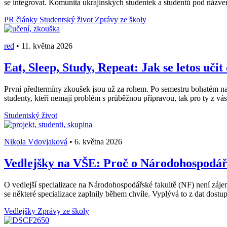
se integrovat. Komunita ukrajinských studentek a studentů pod názv
PR články
Studentský život
Zprávy ze školy
red
•
11. května 2026
Eat, Sleep, Study, Repeat: Jak se letos učit
První předtermíny zkoušek jsou už za rohem. Po semestru bohatém na stá
studenty, kteří nemají problém s průběžnou přípravou, tak pro ty z vás, 
Studentský život
Nikola Vdovjaková
•
6. května 2026
Vedlejšky na VŠE: Proč o Národohospodářs
O vedlejší specializace na Národohospodářské fakultě (NF) není záje
se některé specializace zaplnily během chvíle. Vyplývá to z dat dost
Vedlejšky
Zprávy ze školy