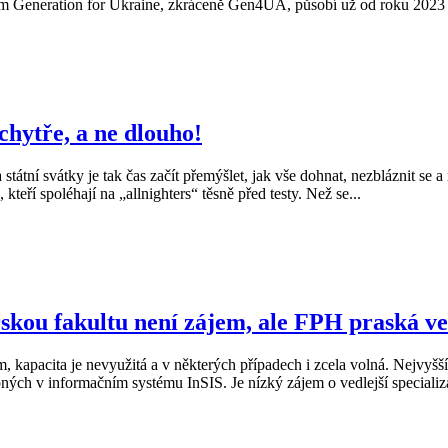
em Generation for Ukraine, zkráceně Gen4UA, působí už od roku 2023 na
 chytře, a ne dlouho!
tní svátky je tak čas začít přemýšlet, jak vše dohnat, nezbláznit se a 
kteří spoléhají na „allnighters“ těsně před testy. Než se...
kou fakultu není zájem, ale FPH praská ve
m, kapacita je nevyužitá a v některých případech i zcela volná. Nejvy
upných v informačním systému InSIS. Je nízký zájem o vedlejší speciali