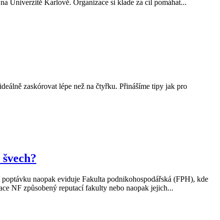
 Univerzitě Karlově. Organizace si klade za cíl pomáhat...
ideálně zaskórovat lépe než na čtyřku. Přinášíme tipy jak pro
 švech?
šší poptávku naopak eviduje Fakulta podnikohospodářská (FPH), kde
zace NF způsobený reputací fakulty nebo naopak jejich...