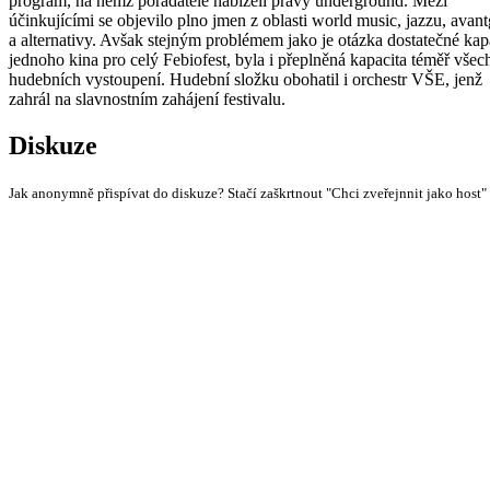
program, na němž pořadatelé nabízeli pravý underground. Mezi
účinkujícími se objevilo plno jmen z oblasti world music, jazzu, avan
a alternativy. Avšak stejným problémem jako je otázka dostatečné kap
jednoho kina pro celý Febiofest, byla i přeplněná kapacita téměř všec
hudebních vystoupení. Hudební složku obohatil i orchestr VŠE, jenž
zahrál na slavnostním zahájení festivalu.
Diskuze
Jak anonymně přispívat do diskuze? Stačí zaškrtnout "Chci zveřejnnit jako host"