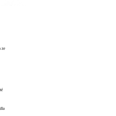
m ze
té
dla