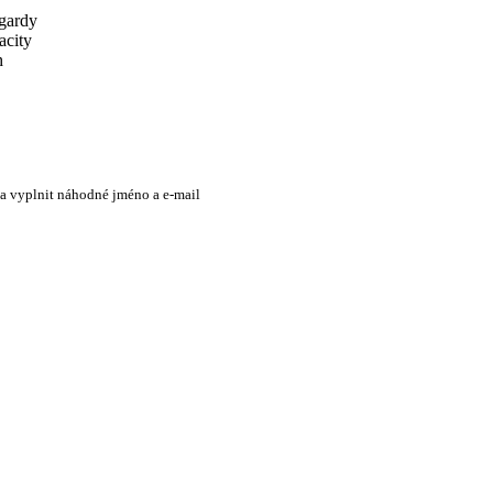
tgardy
acity
h
 a vyplnit náhodné jméno a e-mail