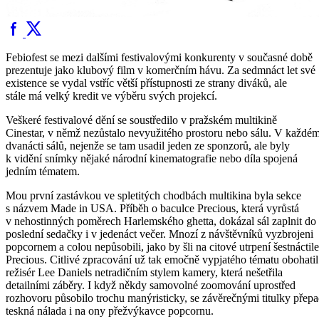
Febiofest se mezi dalšími festivalovými konkurenty v současné době
prezentuje jako klubový film v komerčním hávu. Za sedmnáct let své
existence se vydal vstříc větší přístupnosti ze strany diváků, ale
stále má velký kredit ve výběru svých projekcí.
Veškeré festivalové dění se soustředilo v pražském multikině
Cinestar, v němž nezůstalo nevyužitého prostoru nebo sálu. V každé
dvanácti sálů, nejenže se tam usadil jeden ze sponzorů, ale byly
k vidění snímky nějaké národní kinematografie nebo díla spojená
jedním tématem.
Mou první zastávkou ve spletitých chodbách multikina byla sekce
s názvem Made in USA. Příběh o baculce Precious, která vyrůstá
v nehostinných poměrech Harlemského ghetta, dokázal sál zaplnit do
poslední sedačky i v jedenáct večer. Mnozí z návštěvníků vyzbrojeni
popcornem a colou nepůsobili, jako by šli na citové utrpení šestnáctile
Precious. Citlivé zpracování už tak emočně vypjatého tématu obohatil
režisér Lee Daniels netradičním stylem kamery, která nešetřila
detailními záběry. I když někdy samovolné zoomování uprostřed
rozhovoru působilo trochu manýristicky, se závěrečnými titulky přepa
teskná nálada i na ony přežvýkavce popcornu.