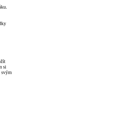
áku.
dky
žít
m si
e svým