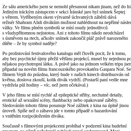
Ze sálu amerického jsem se nemohl přesunout nikam jinam, než do Ir
Jediným iráckým zástupcem v sekci Íránské jaro byl snímek Šeptej
s větrem. Vytříbeným okem výtvarně úchvatných záběrů dává
režisér Shahram Alidi divákům možnost nahlédnout na nepřímé násle
války. Ve filmu plném symbolů se mísí osudy jednotlivců
s všudypřítomnou nejistotou. Ani z tohoto filmu nikdo neodcházel
s úsměvem na rtech, ačkoliv snímek zakončil pláč právě narozeného
dítěte – že by symbol naděje?
Po prolistování festivalového katalogu měl člověk pocit, že k tomu,
aby bez psychické újmy přežil většinu projekcí, musel by nejednou po
nějakou psychotropní látku. A právě jako na jednom velkém tripu jse
připadal na novém filmu francouzského provokatéra Gaspara Noé. S
filmem Vejdi do prázdna, který bude v našich kinech distribuován od
května, doslova zkouší, kolik divák vydrží. (Postarší paní vedle mne
vydržela půl hodiny – víc, než jsem očekával.)
V jeho filmu se mísí rychlé až epileptické střihy, nechutné detaily,
erotické až sexuální scény, flashbacky nebo opakované záběry.
Sledováním tohoto filmu posunuje Noé zážitek z kina na úplně jinou
úroveň. Spíše než o zábavu jde v tomto případě o hazardování
s vnitřním roz(po)ložením diváka.
Současně s filmovými projekcemi probíhal v podzemí kina hudební