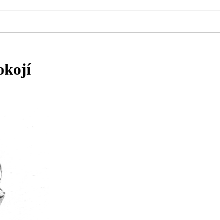
okojí