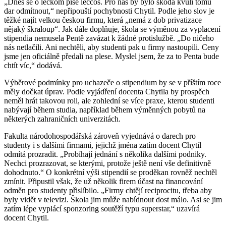
„Dnes se o leckom píše leccos. Pro nás by bylo škoda kvůli tomu
dar odmítnout,“ nepřipouští pochybnosti Chytil. Podle jeho slov je
těžké najít velkou českou firmu, která „nemá z dob privatizace
nějaký škraloup“. Jak dále doplňuje, škola se výměnou za vyplacení
stipendia nemusela Pentě zavázat k žádné protislužbě. „Do ničeho
nás netlačili. Ani nechtěli, aby studenti pak u firmy nastoupili. Ceny
jsme jen oficiálně předali na plese. Myslel jsem, že za to Penta bude
chtít víc,“ dodává.
Výběrové podmínky pro uchazeče o stipendium by se v příštím roce
měly dočkat úprav. Podle vyjádření docenta Chytila by prospěch
neměl hrát takovou roli, ale zohlední se více praxe, kterou studenti
nabývají během studia, například během výměnných pobytů na
některých zahraničních univerzitách.
Fakulta národohospodářská zároveň vyjednává o darech pro
studenty i s dalšími firmami, jejichž jména zatím docent Chytil
odmítá prozradit. „Probíhají jednání s několika dalšími podniky.
Nechci prozrazovat, se kterými, protože ještě není vše definitivně
dohodnuto.“ O konkrétní výši stipendií se proděkan rovněž nechtěl
zmínit. Připustil však, že už několik firem účast na financování
odměn pro studenty přislíbilo. „Firmy chtějí reciprocitu, třeba aby
byly vidět v televizi. Škola jim může nabídnout dost málo. Asi se jim
zatím lépe vyplácí sponzoring soutěží typu superstar,“ uzavírá
docent Chytil.