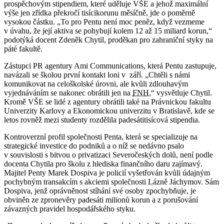
prospěchovým stipendiem, které uděluje VŠE a jehož maximální
výše jen zřídka překročí tisícikorunu měsíčně, jde o poměrně
vysokou částku. „To pro Pentu není moc peněz, když vezmeme
v úvahu, že její aktiva se pohybují kolem 12 až 15 miliard korun,“
podotýká docent Zdeněk Chytil, proděkan pro zahraniční styky na
páté fakultě.
Zástupci PR agentury Ami Communications, která Pentu zastupuje,
navázali se školou první kontakt loni v září. „Chtěli s námi
komunikovat na celoškolské úrovni, ale kvůli zdlouhavým
vyjednáváním se nakonec obrátili jen na
FNH
,“ vysvětluje Chytil.
Kromě VŠE se lidé z agentury obrátili také na Právnickou fakultu
Univerzity Karlovy a Ekonomickou univerzitu v Bratislavě, kde se
letos rovněž mezi studenty rozdělila padesátitisícová stipendia.
Kontroverzní profil společnosti Penta, která se specializuje na
strategické investice do podniků a o níž se nedávno psalo
v souvislosti s bitvou o privatizaci Severočeských dolů, není podle
docenta Chytila pro školu z hlediska finančního daru zajímavý.
Majitel Penty Marek Dospiva je policií vyšetřován kvůli údajným
pochybným transakcím s akciemi společnosti Lázně Jáchymov. Sám
Dospiva, jenž oprávněnost stíhání své osoby zpochybňuje, je
obviněn ze zpronevěry padesáti milionů korun a z porušování
závazných pravidel hospodářského styku.