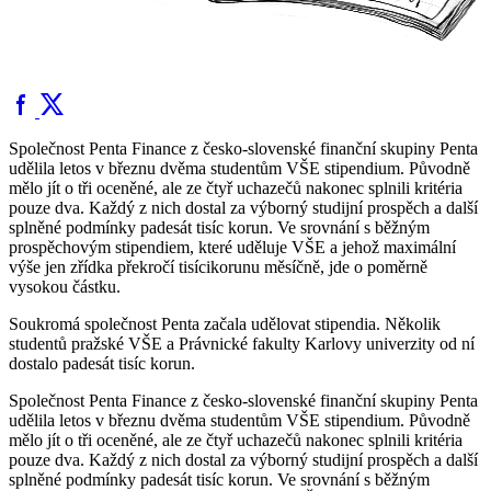
Společnost Penta Finance z česko-slovenské finanční skupiny Penta
udělila letos v březnu dvěma studentům VŠE stipendium. Původně
mělo jít o tři oceněné, ale ze čtyř uchazečů nakonec splnili kritéria
pouze dva. Každý z nich dostal za výborný studijní prospěch a další
splněné podmínky padesát tisíc korun. Ve srovnání s běžným
prospěchovým stipendiem, které uděluje VŠE a jehož maximální
výše jen zřídka překročí tisícikorunu měsíčně, jde o poměrně
vysokou částku.
Soukromá společnost Penta začala udělovat stipendia. Několik
studentů pražské VŠE a Právnické fakulty Karlovy univerzity od ní
dostalo padesát tisíc korun.
Společnost Penta Finance z česko-slovenské finanční skupiny Penta
udělila letos v březnu dvěma studentům VŠE stipendium. Původně
mělo jít o tři oceněné, ale ze čtyř uchazečů nakonec splnili kritéria
pouze dva. Každý z nich dostal za výborný studijní prospěch a další
splněné podmínky padesát tisíc korun. Ve srovnání s běžným