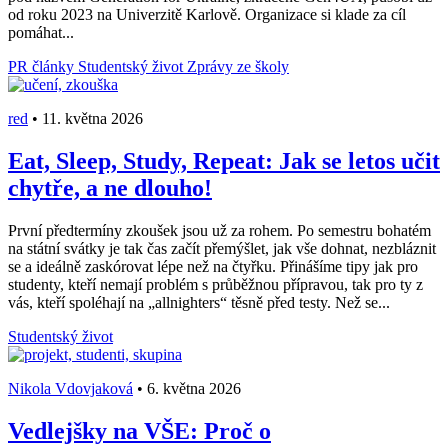
od roku 2023 na Univerzitě Karlově. Organizace si klade za cíl
pomáhat...
PR články
Studentský život
Zprávy ze školy
red
•
11. května 2026
Eat, Sleep, Study, Repeat: Jak se letos učit
chytře, a ne dlouho!
První předtermíny zkoušek jsou už za rohem. Po semestru bohatém
na státní svátky je tak čas začít přemýšlet, jak vše dohnat, nezbláznit
se a ideálně zaskórovat lépe než na čtyřku. Přinášíme tipy jak pro
studenty, kteří nemají problém s průběžnou přípravou, tak pro ty z
vás, kteří spoléhají na „allnighters“ těsně před testy. Než se...
Studentský život
Nikola Vdovjaková
•
6. května 2026
Vedlejšky na VŠE: Proč o