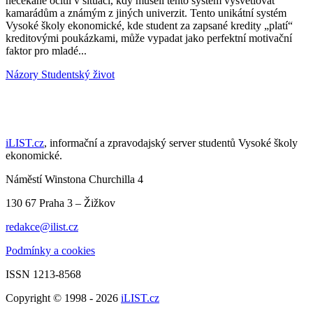
nečekaně ocitli v situaci, kdy museli tento systém vysvětlovat
kamarádům a známým z jiných univerzit. Tento unikátní systém
Vysoké školy ekonomické, kde student za zapsané kredity „platí“
kreditovými poukázkami, může vypadat jako perfektní motivační
faktor pro mladé...
Názory
Studentský život
iLIST.cz
, informační a zpravodajský server studentů Vysoké školy
ekonomické.
Náměstí Winstona Churchilla 4
130 67 Praha 3 – Žižkov
redakce@ilist.cz
Podmínky a cookies
ISSN 1213-8568
Copyright © 1998 - 2026
iLIST.cz