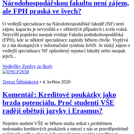
Národohospodářskou fakultu není zájem,
ale FPH praská ve švech?
O vedlejší specializace na Národohospodářské fakultě (NF) není
zájem, kapacita je nevyužitá a v některých případech i zcela volná.
Nejvyšší poptávku naopak eviduje Fakulta podnikohospodářská
(FPH), kde se některé specializace zaplnily během chvíle. Vyplývá
to z dat dostupných v informačním systému InSIS. Je nízký zájem o
vedlejší specializace NF způsobený reputací fakulty nebo naopak
jejich...
Vedlejšky
Zprávy ze školy
Tereza Štěpánková
•
4. května 2026
Komentář: Kreditové poukázky jako
brzda potenciálu. Proč studenti VŠE
raději obětují jazyky i Erasmus?
Nejeden student VŠE se během studia setkal s problémem
nedostatku kreditových poukázek a mnozí z nás se pravděpodobně