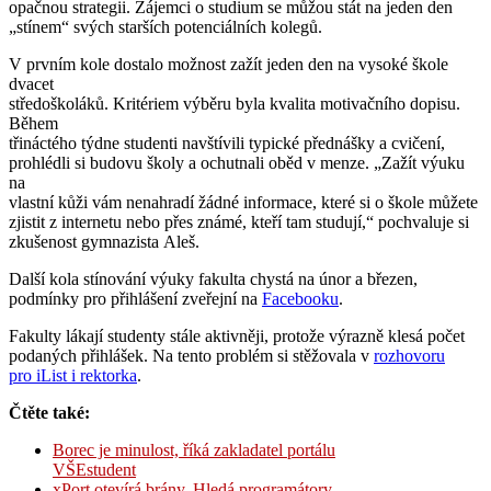
opačnou strategii. Zájemci o studium se můžou stát na jeden den
„stínem“ svých starších potenciálních kolegů.
V prvním kole dostalo možnost zažít jeden den na vysoké škole
dvacet
středoškoláků. Kritériem výběru byla kvalita motivačního dopisu.
Během
třináctého týdne studenti navštívili typické přednášky a cvičení,
prohlédli si budovu školy a ochutnali oběd v menze. „Zažít výuku
na
vlastní kůži vám nenahradí žádné informace, které si o škole můžete
zjistit z internetu nebo přes známé, kteří tam studují,“ pochvaluje si
zkušenost gymnazista Aleš.
Další kola stínování výuky fakulta chystá na únor a březen,
podmínky pro přihlášení zveřejní na
Facebooku
.
Fakulty lákají studenty stále aktivněji, protože výrazně klesá počet
podaných přihlášek. Na tento problém si stěžovala v
rozhovoru
pro iList i rektorka
.
Čtěte také:
Borec je minulost, říká zakladatel portálu
VŠEstudent
xPort otevírá brány. Hledá programátory,