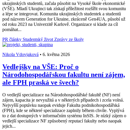
ukrajinských studentů, začala působit na Vysoké škole ekonomické
(VŠE). Mladí Ukrajinci tak získají příležitost rozšířit svou komunitu
a lépe se integrovat. Komunita ukrajinských studentek a studentů
pod názvem Generation for Ukraine, zkráceně Gen4UA, působí už
od roku 2023 na Univerzitě Karlově. Organizace si klade za cíl
pomáhat...
PR články
Studentský život
Zprávy ze školy
Nikola Vdovjaková
•
6. května 2026
Vedlejšky na VŠE: Proč o
Národohospodářskou fakultu není zájem,
ale FPH praská ve švech?
O vedlejší specializace na Národohospodářské fakultě (NF) není
zájem, kapacita je nevyužitá a v některých případech i zcela volná.
Nejvyšší poptávku naopak eviduje Fakulta podnikohospodářská
(FPH), kde se některé specializace zaplnily během chvíle. Vyplývá
to z dat dostupných v informačním systému InSIS. Je nízký zájem o
vedlejší specializace NF způsobený reputací fakulty nebo naopak
jejich...