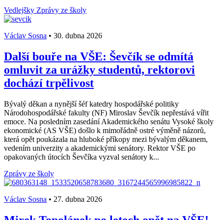
Vedlejšky
Zprávy ze školy
Václav Sosna
•
30. dubna 2026
Další bouře na VŠE: Ševčík se odmítá
omluvit za urážky studentů, rektorovi
dochází trpělivost
Bývalý děkan a nynější šéf katedry hospodářské politiky
Národohospodářské fakulty (NF) Miroslav Ševčík nepřestává vířit
emoce. Na posledním zasedání Akademického senátu Vysoké školy
ekonomické (AS VŠE) došlo k mimořádně ostré výměně názorů,
která opět poukázala na hluboké příkopy mezi bývalým děkanem,
vedením univerzity a akademickými senátory. Rektor VŠE po
opakovaných útocích Ševčíka vyzval senátory k...
Zprávy ze školy
Václav Sosna
•
27. dubna 2026
Mirek Topolánek po letech opět na VŠE!