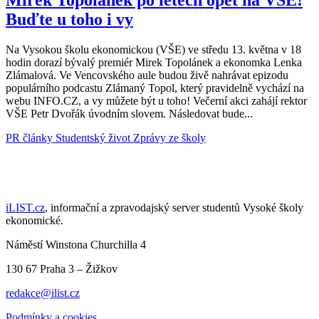
Buďte u toho i vy
Na Vysokou školu ekonomickou (VŠE) ve středu 13. května v 18
hodin dorazí bývalý premiér Mirek Topolánek a ekonomka Lenka
Zlámalová. Ve Vencovského aule budou živě nahrávat epizodu
populárního podcastu Zlámaný Topol, který pravidelně vychází na
webu INFO.CZ, a vy můžete být u toho! Večerní akci zahájí rektor
VŠE Petr Dvořák úvodním slovem. Následovat bude...
PR články
Studentský život
Zprávy ze školy
iLIST.cz
, informační a zpravodajský server studentů Vysoké školy
ekonomické.
Náměstí Winstona Churchilla 4
130 67 Praha 3 – Žižkov
redakce@ilist.cz
Podmínky a cookies