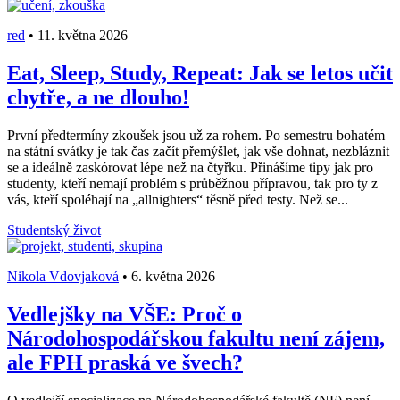
red
•
11. května 2026
Eat, Sleep, Study, Repeat: Jak se letos učit
chytře, a ne dlouho!
První předtermíny zkoušek jsou už za rohem. Po semestru bohatém
na státní svátky je tak čas začít přemýšlet, jak vše dohnat, nezbláznit
se a ideálně zaskórovat lépe než na čtyřku. Přinášíme tipy jak pro
studenty, kteří nemají problém s průběžnou přípravou, tak pro ty z
vás, kteří spoléhají na „allnighters“ těsně před testy. Než se...
Studentský život
Nikola Vdovjaková
•
6. května 2026
Vedlejšky na VŠE: Proč o
Národohospodářskou fakultu není zájem,
ale FPH praská ve švech?