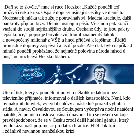
„Daří se to skvěle,“ mne si ruce Heczko: „Každé pondělí teď
prožívá česko krizi. Ospalé dojičky usínají s cecíky ve dlaních.
Nedostatek mléka tak zužuje potravinářství. Madeta krachuje, další
bankroty přijdou brzy. Dělníci usínají u pásů. Většinou pak končí
vtaženi do strojů nejrůznějšího druhu. Osekané údy, to jsou pak ty
lepší konce,“ popisuje barvitě svůj triumf znamenitý taktik
a novopečený milionář z VŠE a hned přidává k lepšímu: „Řidiči
hromadné dopravy zaspávají a jezdí pozdě. Ale i tak bylo například
minulé pondělí prokázáno, že nejméně polovina národa mised d
bus,“ uchrochtává Heczko blahem.
Úterní tisk, který v pondělí připravilo několik redaktorů bez
televizního přijímače, informoval o dalších katastrofách. Není, kdo
by nakrmil dobytek, vykydal chlévy a následně porazil vyhublá
stáda. A navíc, Osvaldovou se Soukupem vyčerpává noční natáčení
natolik, že po nich doslova usínají únavou. Tím se ovšem snižuje
pravděpodobnost, že se v Česku zrodí další hudební génius, který
by dokázal naši pop-music prodat za hranice. HDP tak trpí
i zdánlivě nevinnou manželskou krizí.