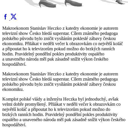
Makroekonom Stanislav Heczko z katedry ekonomie je autorem
televizní show Česko hledá superstar. Cílem známého pedagoga
polského původu bylo zničit vysíláním pokleslé zábavy českou
ekonomiku. Přilákat v neděli večer k obrazovkám co největší koláč
a připoutat ho k televizorům pokud možno do brzkých ranních
hodin. Pravidelný pondělní pokles produktivity ospalého
a unaveného národa měl pak zásadně snížit výkon českého
hospodářství.
Makroekonom Stanislav Heczko z katedry ekonomie je autorem
televizní show Česko hledá superstar. Cílem známého pedagoga
polského původu bylo zničit vysíláním pokleslé zábavy českou
ekonomiku.
Komplot polské vlády a inženýra Heczka byl jednoduchý, avšak
velmi dobře promyšlený. Přilákat v neděli večer k obrazovkám co
největší koláč a připoutat ho k televizorům pokud možno do
brzkých ranních hodin. Pravidelný pondělní pokles produktivity
ospalého a unaveného národa měl pak zásadně snížit výkon českého
hospodářství.