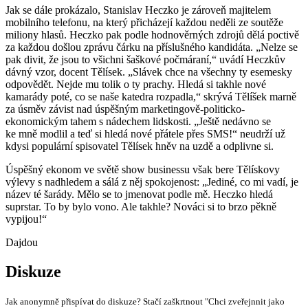
Jak se dále prokázalo, Stanislav Heczko je zároveň majitelem
mobilního telefonu, na který přicházejí každou neděli ze soutěže
miliony hlasů. Heczko pak podle hodnověrných zdrojů dělá poctivě
za každou došlou zprávu čárku na příslušného kandidáta. „Nelze se
pak divit, že jsou to všichni šaškové počmáraní,“ uvádí Heczkův
dávný vzor, docent Tělísek. „Slávek chce na všechny ty esemesky
odpovědět. Nejde mu tolik o ty prachy. Hledá si takhle nové
kamarády poté, co se naše katedra rozpadla,“ skrývá Tělíšek marně
za úsměv závist nad úspěšným marketingově-politicko-
ekonomickým tahem s nádechem lidskosti. „Ještě nedávno se
ke mně modlil a teď si hledá nové přátele přes SMS!“ neudrží už
kdysi populární spisovatel Tělísek hněv na uzdě a odplivne si.
Úspěšný ekonom ve světě show businessu však bere Tělískovy
výlevy s nadhledem a sálá z něj spokojenost: „Jediné, co mi vadí, je
název té šarády. Mělo se to jmenovat podle mě. Heczko hledá
suprstar. To by bylo vono. Ale takhle? Nováci si to brzo pěkně
vypijou!“
Dajdou
Diskuze
Jak anonymně přispívat do diskuze? Stačí zaškrtnout "Chci zveřejnnit jako