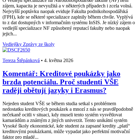
O vedlejší specializace na Národohospodářské fakultě (NF) není
zájem, kapacita je nevyužitá a v některých případech i zcela volná.
Nejvyšší poptávku naopak eviduje Fakulta podnikohospodářská
(FPH), kde se některé specializace zaplnily během chvíle. Vyplývá
to z dat dostupných v informačním systému InSIS. Je nízký zájem o
vedlejší specializace NF způsobený reputací fakulty nebo naopak
jejich...
Vedlejšky
Zprávy ze školy
Tereza Štěpánková
•
4. května 2026
Komentář: Kreditové poukázky jako
brzda potenciálu. Proč studenti VŠE
raději obětují jazyky i Erasmus?
Nejeden student VŠE se během studia setkal s problémem
nedostatku kreditových poukázek a mnozí z nás se pravděpodobně
nečekaně ocitli v situaci, kdy museli tento systém vysvětlovat
kamarádům a známým z jiných univerzit. Tento unikátní systém
Vysoké školy ekonomické, kde student za zapsané kredity „platí“
kreditovými poukázkami, může vypadat jako perfektní motivační
faktor pro mladé...