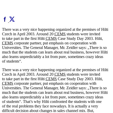
There was a very nice happening organized at the premises of Hilti
Czech in April 2003. Around 20
CEMS
students were invited
to take part in the first Hilti
CEMS
Case Study Day 2003. Hilti,
CEMS
corporate partner, put emphasis on cooperation with
Universities. The General Manager, Mr. Zeidler says: „There is so
much that the students can learn about real business, however Hilti
also learns unpredictably a lot from pure, sometimes crazy ideas
of students“.
There was a very nice happening organized at the premises of Hilti
Czech in April 2003. Around 20
CEMS
students were invited
to take part in the first Hilti
CEMS
Case Study Day 2003. Hilti,
CEMS
corporate partner, put emphasis on cooperation with
Universities. The General Manager, Mr. Zeidler says: „There is so
much that the students can learn about real business, however Hilti
also learns unpredictably a lot from pure, sometimes crazy ideas
of students“. That’s why Hilti confronted the students with one
of the real problems they face nowadays. It is actually a very
difficult decision about changes in sales channel mix. But,