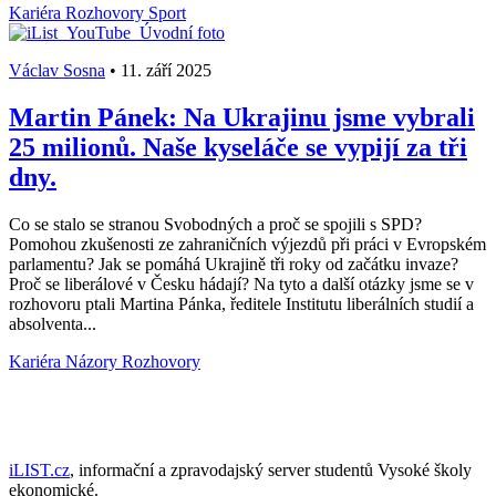
Kariéra
Rozhovory
Sport
Václav Sosna
•
11. září 2025
Martin Pánek: Na Ukrajinu jsme vybrali
25 milionů. Naše kyseláče se vypijí za tři
dny.
Co se stalo se stranou Svobodných a proč se spojili s SPD?
Pomohou zkušenosti ze zahraničních výjezdů při práci v Evropském
parlamentu? Jak se pomáhá Ukrajině tři roky od začátku invaze?
Proč se liberálové v Česku hádají? Na tyto a další otázky jsme se v
rozhovoru ptali Martina Pánka, ředitele Institutu liberálních studií a
absolventa...
Kariéra
Názory
Rozhovory
iLIST.cz
, informační a zpravodajský server studentů Vysoké školy
ekonomické.