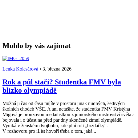
Mohlo by vás zajímat
Lenka Kolesárová
•
3. března 2026
Rok a půl stačí? Studentka FMV byla
blízko olympiádě
Možná ji čas od času míjíte v prostoru jinak nudných, šedivých
školních chodeb VŠE. A ani netušíte, že studentka FMV Kristýna
Migová je bronzovou medailistkou z juniorského mistrovství světa a
bojovala i o účast na před pár dny skončené zimní olympiádě.
Vyniká v ženském dvojbobu, kde plní roli „brzdařky“.
V rozhovoru pro iList hovoří třeba o tom, jaká...