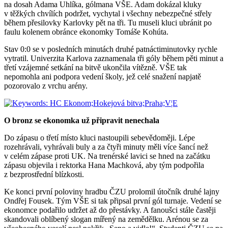
na dosah Adama Uhlíka, gólmana VŠE. Adam dokázal kluky
v těžkých chvílích podržet, vychytal i všechny nebezpečné střely
během přesilovky Karlovky pět na tři. Tu museli kluci ubránit po
faulu kolenem obránce ekonomky Tomáše Kohúta.
Stav 0:0 se v posledních minutách druhé patnáctiminutovky rychle
vytratil. Univerzita Karlova zaznamenala tři góly během pěti minut a
třetí vzájemné setkání na bitvě ukončila vítězně. VŠE tak
nepomohla ani podpora vedení školy, jež celé snažení napjatě
pozorovalo z vrchu arény.
O bronz se ekonomka už připravit nenechala
Do zápasu o třetí místo kluci nastoupili sebevědoměji. Lépe
rozehrávali, vyhrávali buly a za čtyři minuty měli více šancí než
v celém zápase proti UK. Na trenérské lavici se hned na začátku
zápasu objevila i rektorka Hana Machková, aby tým podpořila
z bezprostřední blízkosti.
Ke konci první poloviny hradbu ČZU prolomil útočník druhé lajny
Ondřej Fousek. Tým VŠE si tak připsal první gól turnaje. Vedení se
ekonomce podařilo udržet až do přestávky. A fanoušci stále častěji
skandovali oblíbený slogan mířený na zemědělku. Arénou se za