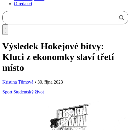
O redakci
Výsledek Hokejové bitvy:
Kluci z ekonomky slaví třetí
místo
Kristina Tůmová
•
30. října 2023
Sport
Studentský život