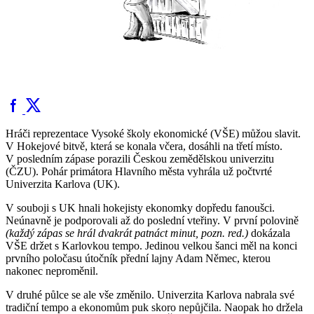
Hráči reprezentace Vysoké školy ekonomické (VŠE) můžou slavit.
V Hokejové bitvě, která se konala včera, dosáhli na třetí místo.
V posledním zápase porazili Českou zemědělskou univerzitu
(ČZU). Pohár primátora Hlavního města vyhrála už počtvrté
Univerzita Karlova (UK).
V souboji s UK hnali hokejisty ekonomky dopředu fanoušci.
Neúnavně je podporovali až do poslední vteřiny. V první polovině
(každý zápas se hrál dvakrát patnáct minut, pozn. red.)
dokázala
VŠE držet s Karlovkou tempo. Jedinou velkou šanci měl na konci
prvního poločasu útočník přední lajny Adam Němec, kterou
nakonec neproměnil.
V druhé půlce se ale vše změnilo. Univerzita Karlova nabrala své
tradiční tempo a ekonomům puk skoro nepůjčila. Naopak ho držela