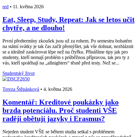
red
•
11. května 2026
Eat, Sleep, Study, Repeat: Jak se letos učit
chytře, a ne dlouho!
První předtermíny zkoušek jsou už za rohem. Po semestru bohatém
na státní svátky je tak čas začít přemýšlet, jak vše dohnat, nezbláznit
se a ideálně zaskórovat lépe než na čtyřku. Přinášíme tipy jak pro
studenty, kteří nemají problém s průběžnou přípravou, tak pro ty z
vás, kteří spoléhají na „allnighters“ těsně před testy. Než se...
Studentský život
Tereza Štěpánková
•
4. května 2026
Komentář: Kreditové poukázky jako
brzda potenciálu. Proč studenti VŠE
raději obětují jazyky i Erasmus?
Nejeden student VŠE se během studia setkal s problémem