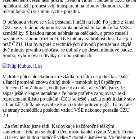
všeobecného veselí nesl pokřik „Seno a vidle!“. Studenti ČZU se na
oplátku snažili pronést svůj transparent na tribuny ekonomky, ale
místní fanoušci si s nimi rychle poradili.
O pořádnou vřavu se však postarali i hráči na ledě. Po jedné z šancí
ČZU se za bránou ekonomky strhla pořádná bitka útočníka VŠE a
zemědělky. S každou ránou nabírala na otáčkách, a proto museli
razantně zasáhnout rozhodčí. Dvě minuty za hrubost dostal ale jen
hráč ČZU. Hra byla poté z technických důvodů přerušena a zbylé
dvě minuty prvního poločasu se dohrály po deseti minutové pauze.
Souboj vyburcoval i diváky na obou stranách.
V druhé půlce ale ekonomka zvládla roli lídra na jedničku. Další
z šancí proměnil znovu druhý útok – tentokrát byl úspěšným
střelcem Dan Záhora. „Vedli jsme dva nula, ale věděli jsme, že
zápas ještě v kapse nemáme a že bude potřeba zabojovat,“ řekl
reprezentant iListu po utkání. ČZU se ještě snažila změnit daný stav
a brankář Uhlík inkasoval ke konci druhé poloviny gól. To byl ale
ze strany zemědělců poslední vzdor. VŠE nakonec porazila ČZU
2:1.
„Za třetí místo jsme rádi. Karlovka je každoročně těžkým
soupeřem,“ řekl po souboji o třetí místo kapitán týmu Marek Herna.
„Oslavy ale budou tradičně velké,“ dodal s úsměvem. Ve finále se o