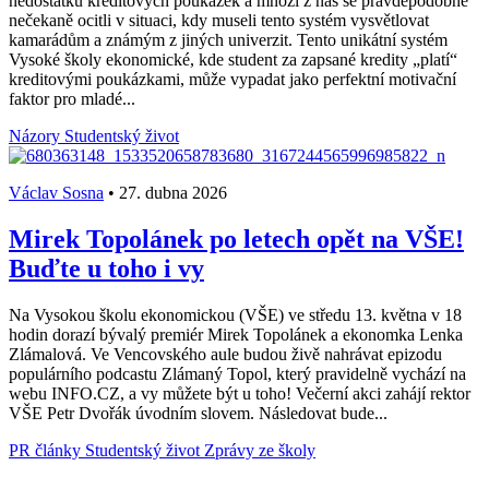
nedostatku kreditových poukázek a mnozí z nás se pravděpodobně
nečekaně ocitli v situaci, kdy museli tento systém vysvětlovat
kamarádům a známým z jiných univerzit. Tento unikátní systém
Vysoké školy ekonomické, kde student za zapsané kredity „platí“
kreditovými poukázkami, může vypadat jako perfektní motivační
faktor pro mladé...
Názory
Studentský život
Václav Sosna
•
27. dubna 2026
Mirek Topolánek po letech opět na VŠE!
Buďte u toho i vy
Na Vysokou školu ekonomickou (VŠE) ve středu 13. května v 18
hodin dorazí bývalý premiér Mirek Topolánek a ekonomka Lenka
Zlámalová. Ve Vencovského aule budou živě nahrávat epizodu
populárního podcastu Zlámaný Topol, který pravidelně vychází na
webu INFO.CZ, a vy můžete být u toho! Večerní akci zahájí rektor
VŠE Petr Dvořák úvodním slovem. Následovat bude...
PR články
Studentský život
Zprávy ze školy