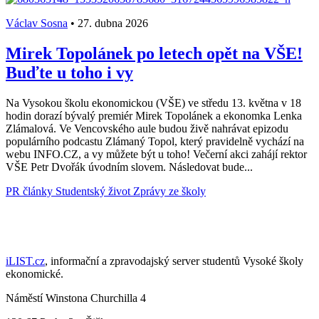
Václav Sosna
•
27. dubna 2026
Mirek Topolánek po letech opět na VŠE!
Buďte u toho i vy
Na Vysokou školu ekonomickou (VŠE) ve středu 13. května v 18
hodin dorazí bývalý premiér Mirek Topolánek a ekonomka Lenka
Zlámalová. Ve Vencovského aule budou živě nahrávat epizodu
populárního podcastu Zlámaný Topol, který pravidelně vychází na
webu INFO.CZ, a vy můžete být u toho! Večerní akci zahájí rektor
VŠE Petr Dvořák úvodním slovem. Následovat bude...
PR články
Studentský život
Zprávy ze školy
iLIST.cz
, informační a zpravodajský server studentů Vysoké školy
ekonomické.
Náměstí Winstona Churchilla 4