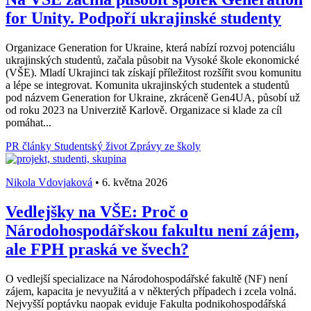
for Unity. Podpoří ukrajinské studenty
Organizace Generation for Ukraine, která nabízí rozvoj potenciálu
ukrajinských studentů, začala působit na Vysoké škole ekonomické
(VŠE). Mladí Ukrajinci tak získají příležitost rozšířit svou komunitu
a lépe se integrovat. Komunita ukrajinských studentek a studentů
pod názvem Generation for Ukraine, zkráceně Gen4UA, působí už
od roku 2023 na Univerzitě Karlově. Organizace si klade za cíl
pomáhat...
PR články
Studentský život
Zprávy ze školy
Nikola Vdovjaková
•
6. května 2026
Vedlejšky na VŠE: Proč o
Národohospodářskou fakultu není zájem,
ale FPH praská ve švech?
O vedlejší specializace na Národohospodářské fakultě (NF) není
zájem, kapacita je nevyužitá a v některých případech i zcela volná.
Nejvyšší poptávku naopak eviduje Fakulta podnikohospodářská