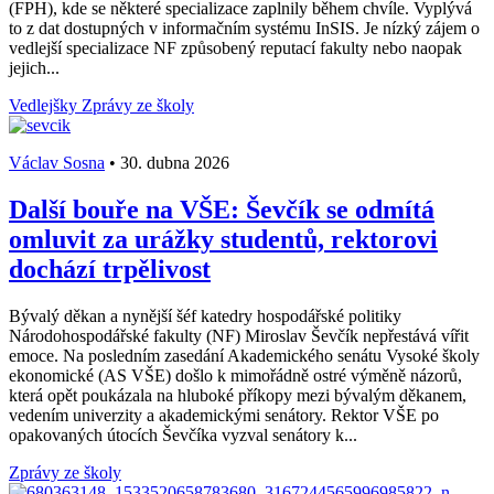
(FPH), kde se některé specializace zaplnily během chvíle. Vyplývá
to z dat dostupných v informačním systému InSIS. Je nízký zájem o
vedlejší specializace NF způsobený reputací fakulty nebo naopak
jejich...
Vedlejšky
Zprávy ze školy
Václav Sosna
•
30. dubna 2026
Další bouře na VŠE: Ševčík se odmítá
omluvit za urážky studentů, rektorovi
dochází trpělivost
Bývalý děkan a nynější šéf katedry hospodářské politiky
Národohospodářské fakulty (NF) Miroslav Ševčík nepřestává vířit
emoce. Na posledním zasedání Akademického senátu Vysoké školy
ekonomické (AS VŠE) došlo k mimořádně ostré výměně názorů,
která opět poukázala na hluboké příkopy mezi bývalým děkanem,
vedením univerzity a akademickými senátory. Rektor VŠE po
opakovaných útocích Ševčíka vyzval senátory k...
Zprávy ze školy