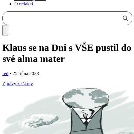
O redakci
Klaus se na Dni s VŠE pustil do
své alma mater
red
•
25. října 2023
Zprávy ze školy