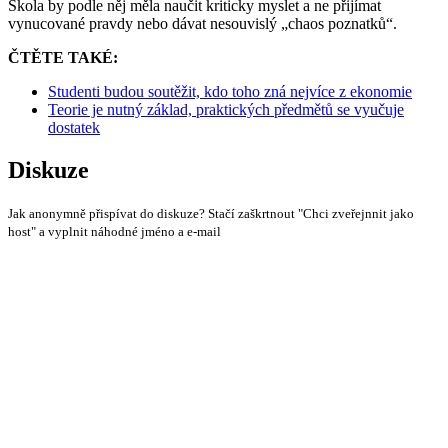
Škola by podle něj měla naučit kriticky myslet a ne přijímat
vynucované pravdy nebo dávat nesouvislý „chaos poznatků“.
ČTĚTE TAKÉ:
Studenti budou soutěžit, kdo toho zná nejvíce z ekonomie
Teorie je nutný základ, praktických předmětů se vyučuje
dostatek
Diskuze
Jak anonymně přispívat do diskuze? Stačí zaškrtnout "Chci zveřejnnit jako
host" a vyplnit náhodné jméno a e-mail