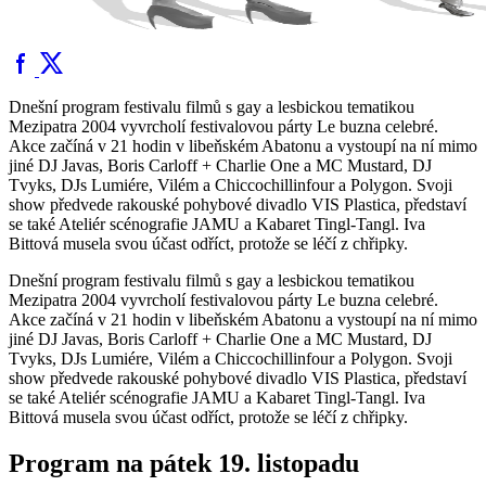
Dnešní program festivalu filmů s gay a lesbickou tematikou
Mezipatra 2004 vyvrcholí festivalovou párty Le buzna celebré.
Akce začíná v 21 hodin v libeňském Abatonu a vystoupí na ní mimo
jiné DJ Javas, Boris Carloff + Charlie One a MC Mustard, DJ
Tvyks, DJs Lumiére, Vilém a Chiccochillinfour a Polygon. Svoji
show předvede rakouské pohybové divadlo VIS Plastica, představí
se také Ateliér scénografie JAMU a Kabaret Tingl-Tangl. Iva
Bittová musela svou účast odříct, protože se léčí z chřipky.
Dnešní program festivalu filmů s gay a lesbickou tematikou
Mezipatra 2004 vyvrcholí festivalovou párty Le buzna celebré.
Akce začíná v 21 hodin v libeňském Abatonu a vystoupí na ní mimo
jiné DJ Javas, Boris Carloff + Charlie One a MC Mustard, DJ
Tvyks, DJs Lumiére, Vilém a Chiccochillinfour a Polygon. Svoji
show předvede rakouské pohybové divadlo VIS Plastica, představí
se také Ateliér scénografie JAMU a Kabaret Tingl-Tangl. Iva
Bittová musela svou účast odříct, protože se léčí z chřipky.
Program na pátek 19. listopadu