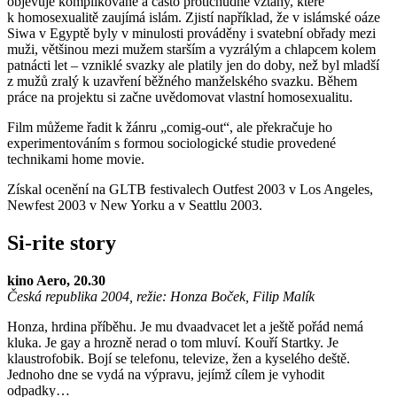
objevuje komplikované a často protichůdné vztahy, které
k homosexualitě zaujímá islám. Zjistí například, že v islámské oáze
Siwa v Egyptě byly v minulosti prováděny i svatební obřady mezi
muži, většinou mezi mužem starším a vyzrálým a chlapcem kolem
patnácti let – vzniklé svazky ale platily jen do doby, než byl mladší
z mužů zralý k uzavření běžného manželského svazku. Během
práce na projektu si začne uvědomovat vlastní homosexualitu.
Film můžeme řadit k žánru „comig-out“, ale překračuje ho
experimentováním s formou sociologické studie provedené
technikami home movie.
Získal ocenění na GLTB festivalech Outfest 2003 v Los Angeles,
Newfest 2003 v New Yorku a v Seattlu 2003.
Si-rite story
kino Aero, 20.30
Česká republika 2004, režie: Honza Boček, Filip Malík
Honza, hrdina příběhu. Je mu dvaadvacet let a ještě pořád nemá
kluka. Je gay a hrozně nerad o tom mluví. Kouří Startky. Je
klaustrofobik. Bojí se telefonu, televize, žen a kyselého deště.
Jednoho dne se vydá na výpravu, jejímž cílem je vyhodit
odpadky…