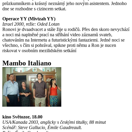
průzkumníkem a krásný neznámý jeho novým asistentem. Jednoho
dne se rozhodne s cizincem setkat.
Operace YY (Mivtzah YY)
Izrael 2000, režie: Oded Lotan
Ronovi je dvaadvacet a stále žije u rodičů. Přes den skoro nevychází
a noci má naplněné prací na stříhání video záznamů svateb,
chatováním na Internetu a futuristickými fantaziemi. Jedné noci se
všechno, s čím si pohrával, spikne proti němu a Ron je nucen
riskovat v osobním mezilidském setkání
Mambo Italiano
kino Světozor, 18.00
USA/Kanada 2003, anglicky s českými titulky, 88 minut
Scénář: Steve Gallucio, Émile Gaudreault.