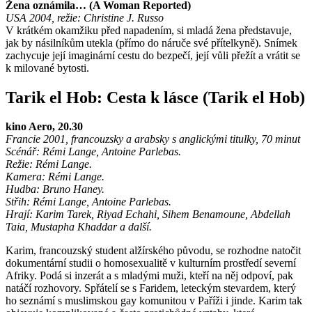
Žena oznámila… (A Woman Reported)
USA 2004, režie: Christine J. Russo
V krátkém okamžiku před napadením, si mladá žena představuje,
jak by násilníkům utekla (přímo do náruče své přítelkyně). Snímek
zachycuje její imaginární cestu do bezpečí, její vůli přežít a vrátit se
k milované bytosti.
Tarik el Hob: Cesta k lásce (Tarik el Hob)
kino Aero, 20.30
Francie 2001, francouzsky a arabsky s anglickými titulky, 70 minut
Scénář: Rémi Lange, Antoine Parlebas.
Režie: Rémi Lange.
Kamera: Rémi Lange.
Hudba: Bruno Haney.
Střih: Rémi Lange, Antoine Parlebas.
Hrají: Karim Tarek, Riyad Echahi, Sihem Benamoune, Abdellah
Taia, Mustapha Khaddar a další.
Karim, francouzský student alžírského původu, se rozhodne natočit
dokumentární studii o homosexualitě v kulturním prostředí severní
Afriky. Podá si inzerát a s mladými muži, kteří na něj odpoví, pak
natáčí rozhovory. Spřátelí se s Faridem, leteckým stevardem, který
ho seznámí s muslimskou gay komunitou v Paříži i jinde. Karim tak