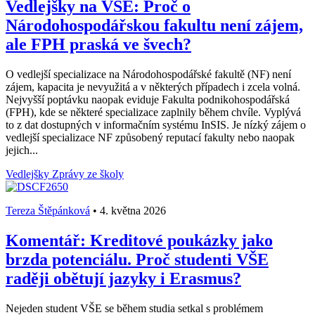
Vedlejšky na VŠE: Proč o
Národohospodářskou fakultu není zájem,
ale FPH praská ve švech?
O vedlejší specializace na Národohospodářské fakultě (NF) není
zájem, kapacita je nevyužitá a v některých případech i zcela volná.
Nejvyšší poptávku naopak eviduje Fakulta podnikohospodářská
(FPH), kde se některé specializace zaplnily během chvíle. Vyplývá
to z dat dostupných v informačním systému InSIS. Je nízký zájem o
vedlejší specializace NF způsobený reputací fakulty nebo naopak
jejich...
Vedlejšky
Zprávy ze školy
Tereza Štěpánková
•
4. května 2026
Komentář: Kreditové poukázky jako
brzda potenciálu. Proč studenti VŠE
raději obětují jazyky i Erasmus?
Nejeden student VŠE se během studia setkal s problémem