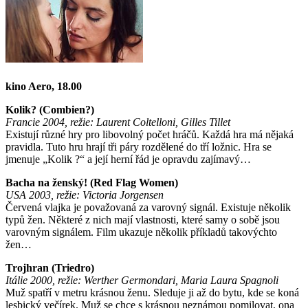
kino Aero, 18.00
Kolik? (Combien?)
Francie 2004, režie: Laurent Coltelloni, Gilles Tillet
Existují různé hry pro libovolný počet hráčů. Každá hra má nějaká
pravidla. Tuto hru hrají tři páry rozdělené do tří ložnic. Hra se
jmenuje „Kolik ?“ a její herní řád je opravdu zajímavý…
Bacha na ženský! (Red Flag Women)
USA 2003, režie: Victoria Jorgensen
Červená vlajka je považovaná za varovný signál. Existuje několik
typů žen. Některé z nich mají vlastnosti, které samy o sobě jsou
varovným signálem. Film ukazuje několik příkladů takovýchto
žen…
Trojhran (Triedro)
Itálie 2000, režie: Werther Germondari, Maria Laura Spagnoli
Muž spatří v metru krásnou ženu. Sleduje ji až do bytu, kde se koná
lesbický večírek. Muž se chce s krásnou neznámou pomilovat, ona