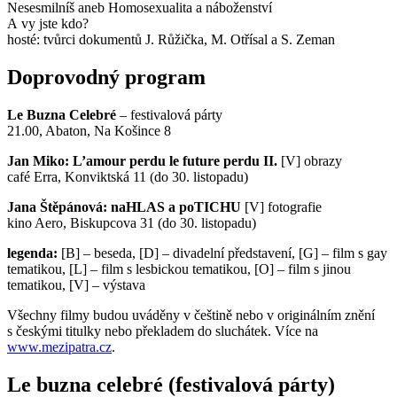
Nesesmilníš aneb Homosexualita a náboženství
A vy jste kdo?
hosté: tvůrci dokumentů J. Růžička, M. Otřísal a S. Zeman
Doprovodný program
Le Buzna Celebré
– festivalová párty
21.00, Abaton, Na Košince 8
Jan Miko: L’amour perdu le future perdu II.
[V] obrazy
café Erra, Konviktská 11 (do 30. listopadu)
Jana Štěpánová: naHLAS a poTICHU
[V] fotografie
kino Aero, Biskupcova 31 (do 30. listopadu)
legenda:
[B] – beseda, [D] – divadelní představení, [G] – film s gay
tematikou, [L] – film s lesbickou tematikou, [O] – film s jinou
tematikou, [V] – výstava
Všechny filmy budou uváděny v češtině nebo v originálním znění
s českými titulky nebo překladem do sluchátek. Více na
www.mezipatra.cz
.
Le buzna celebré (festivalová párty)