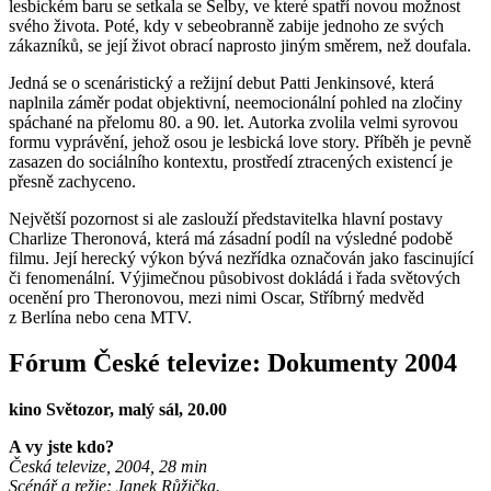
lesbickém baru se setkala se Selby, ve které spatří novou možnost
svého života. Poté, kdy v sebeobranně zabije jednoho ze svých
zákazníků, se její život obrací naprosto jiným směrem, než doufala.
Jedná se o scenáristický a režijní debut Patti Jenkinsové, která
naplnila záměr podat objektivní, neemocionální pohled na zločiny
spáchané na přelomu 80. a 90. let. Autorka zvolila velmi syrovou
formu vyprávění, jehož osou je lesbická love story. Příběh je pevně
zasazen do sociálního kontextu, prostředí ztracených existencí je
přesně zachyceno.
Největší pozornost si ale zaslouží představitelka hlavní postavy
Charlize Theronová, která má zásadní podíl na výsledné podobě
filmu. Její herecký výkon bývá nezřídka označován jako fascinující
či fenomenální. Výjimečnou působivost dokládá i řada světových
ocenění pro Theronovou, mezi nimi Oscar, Stříbrný medvěd
z Berlína nebo cena MTV.
Fórum České televize: Dokumenty 2004
kino Světozor, malý sál, 20.00
A vy jste kdo?
Česká televize, 2004, 28 min
Scénář a režie: Janek Růžička.