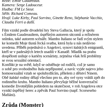
Režie: Émile Gaudreault.
Kamera: Serge Ladouceur.
Hudba: FM Le Sieur.
Střih: Richard Comeau.
Hrají: Luke Kirby, Paul Sorvino, Ginette Reno, Stéphanie Vacchio,
Claudia Ferri a další.
Film vznikl podle divadelní hry Steva Gallucia, který je spolu
s Émilem Gaudreaultem, úspěšným autorem sitcomů a režisérem
snímku, také autorem scénáře. Mambo Italiano se řadí svým stylem
ke komedii Moje tlustá řecká svatba, která byla u nás nedávno
uvedena. Příběh pojednává o Angelovi, synovi italských emigrantů,
kteří se v padesátých letech usadili v Kanadě. Mladík na prahu
dospělosti usiluje o kariéru scenáristy, zejména však řeší problémy
se svou sexuální orientací.
Konflikt je na světě, když se odstěhuje od rodičů, což je samo
o sobě pro svobodného Itala nepřípustné, a navíc vyjde najevo jeho
homosexuální vztah se spolubydlícím, přítelem z dětství Ninem.
Obě italské rodiny dělají všechno pro to, aby své syny vrátili zpět do
rodinného kruhu. Mambo Italiano převyšuje běžné konverzační
komedie životnějším pohledem na skutečnost, v roli Angelova otce
vynikl úspěšný herec a zpěvák Paul Sorvino (např. Scorseseho
Mafiáni).
Zrůda (Monster)