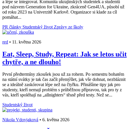
a lépe se integrovat. Komunita ukrajinských studentek a studentů
pod názvem Generation for Ukraine, zkráceně Gen4UA, působí už
od roku 2023 na Univerzitě Karlově. Organizace si klade za cíl
pomáhat...
PR články
Studentský život
Zprávy ze školy
red
•
11. května 2026
Eat, Sleep, Study, Repeat: Jak se letos učit
chytře, a ne dlouho!
První předtermíny zkoušek jsou už za rohem. Po semestru bohatém
na státní svátky je tak čas začít přemýšlet, jak vše dohnat, nezbláznit
se a ideálně zaskórovat lépe než na čtyřku. Přinášíme tipy jak pro
studenty, kteří nemají problém s průběžnou přípravou, tak pro ty z
vás, kteří spoléhají na „allnighters“ těsně před testy. Než se...
Studentský život
Nikola Vdovjaková
•
6. května 2026