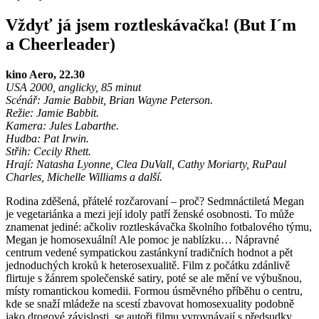
Vždyť já jsem roztleskávačka! (But I´m
a Cheerleader)
kino Aero, 22.30
USA 2000, anglicky, 85 minut
Scénář: Jamie Babbit, Brian Wayne Peterson.
Režie: Jamie Babbit.
Kamera: Jules Labarthe.
Hudba: Pat Irwin.
Střih: Cecily Rhett.
Hrají: Natasha Lyonne, Clea DuVall, Cathy Moriarty, RuPaul
Charles, Michelle Williams a další.
Rodina zděšená, přátelé rozčarovaní – proč? Sedmnáctiletá Megan
je vegetariánka a mezi její idoly patří ženské osobnosti. To může
znamenat jediné: ačkoliv roztleskávačka školního fotbalového týmu,
Megan je homosexuální! Ale pomoc je nablízku… Nápravné
centrum vedené sympatickou zastánkyní tradičních hodnot a pět
jednoduchých kroků k heterosexualitě. Film z počátku zdánlivě
flirtuje s žánrem společenské satiry, poté se ale mění ve výbušnou,
místy romantickou komedii. Formou úsměvného příběhu o centru,
kde se snaží mládeže na scestí zbavovat homosexuality podobně
jako drogové závislosti, se autoři filmu vyrovnávají s předsudky