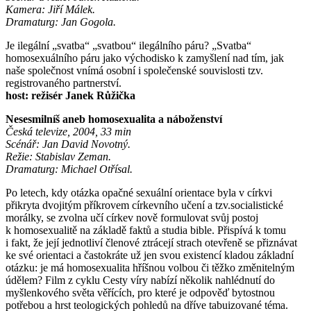
Kamera: Jiří Málek.
Dramaturg: Jan Gogola.
Je ilegální „svatba“ „svatbou“ ilegálního páru? „Svatba“
homosexuálního páru jako východisko k zamyšlení nad tím, jak
naše společnost vnímá osobní i společenské souvislosti tzv.
registrovaného partnerství.
host: režisér Janek Růžička
Nesesmilníš aneb homosexualita a náboženství
Česká televize, 2004, 33 min
Scénář: Jan David Novotný.
Režie: Stabislav Zeman.
Dramaturg: Michael Otřísal.
Po letech, kdy otázka opačné sexuální orientace byla v církvi
přikryta dvojitým příkrovem církevního učení a tzv.socialistické
morálky, se zvolna učí církev nově formulovat svůj postoj
k homosexualitě na základě faktů a studia bible. Přispívá k tomu
i fakt, že její jednotliví členové ztrácejí strach otevřeně se přiznávat
ke své orientaci a častokráte už jen svou existencí kladou základní
otázku: je má homosexualita hříšnou volbou či těžko změnitelným
údělem? Film z cyklu Cesty víry nabízí několik nahlédnutí do
myšlenkového světa věřících, pro které je odpověď bytostnou
potřebou a hrst teologických pohledů na dříve tabuizované téma.