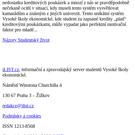
nedostatku kreditových poukázek a mnozí z nás se pravděpodobně
nečekaně ocitli v situaci, kdy museli tento systém vysvětlovat
kamarádům a známým z jiných univerzit. Tento unikátní systém
Vysoké školy ekonomické, kde student za zapsané kredity „platí“
kreditovými poukázkami, může vypadat jako perfektní motivační
faktor pro mladé...
Názory
Studentský život
iLIST.cz
, informační a zpravodajský server studentů Vysoké školy
ekonomické.
Náměstí Winstona Churchilla 4
130 67 Praha 3 – Žižkov
redakce@ilist.cz
Podmínky a cookies
ISSN 1213-8568