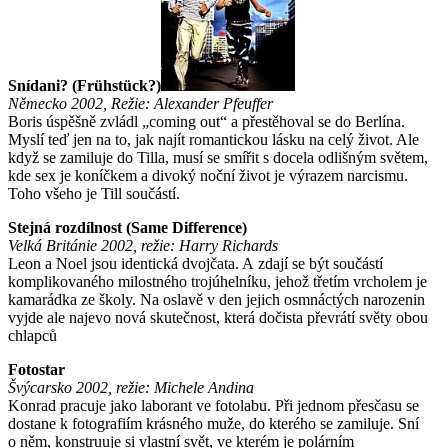
Snídani? (Frühstück?)
Německo 2002, Režie: Alexander Pfeuffer
Boris úspěšně zvládl „coming out“ a přestěhoval se do Berlína.
Myslí teď jen na to, jak najít romantickou lásku na celý život. Ale
když se zamiluje do Tilla, musí se smířit s docela odlišným světem,
kde sex je koníčkem a divoký noční život je výrazem narcismu.
Toho všeho je Till součástí.
Stejná rozdílnost (Same Difference)
Velká Británie 2002, režie: Harry Richards
Leon a Noel jsou identická dvojčata. A zdají se být součástí
komplikovaného milostného trojúhelníku, jehož třetím vrcholem je
kamarádka ze školy. Na oslavě v den jejich osmnáctých narozenin
vyjde ale najevo nová skutečnost, která dočista převrátí světy obou
chlapců
Fotostar
Švýcarsko 2002, režie: Michele Andina
Konrad pracuje jako laborant ve fotolabu. Při jednom přesčasu se
dostane k fotografiím krásného muže, do kterého se zamiluje. Sní
o něm, konstruuje si vlastní svět, ve kterém je polárním