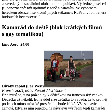
a zavedenými sociálními úlohami obou pohlaví. Výsledné poselství
je jednoznačné: být upřímný k sobě a ostatním. Ve výborném
hereckém obsazení se kromě jiných setkáme s RuPaul v roli trenéra
budoucích heterosexuálů
Kamarád do deště (blok krátkých filmů
s gay tematikou)
kino Aero, 24.00
Divoký západ (Far West)
Francie 2003, režie: Pascal-Alex Vincent
Eric musí odjet na prázdniny k dědečkovi na francouzský venkov.
Dědečka už několik let neviděl a ze začátku to vypadá, že to pro něj
po letech mimo městské prostředí nebude lehké. Vše se navíc
zamotá, když za ním přijedou na návštěvu výstřední teplí kamarádi