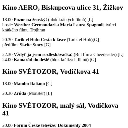
Kino AERO, Biskupcova ulice 31, Žižkov
18.00
Pozor na ženský!
(blok krátkých filmů) [L]
hosté:
Werther Germoudari a Maria Laura Spagnoli
, tvůrci
krátkého filmu Trojhran
20.30
Tarik el Hob: Cesta k lásce
(Tarik el Hob)[G]
předfilm:
Si-rite Story
[G]
22.30
Vždyť já jsem roztleskávačka!
(But I´m a Cheerleader) [L]
24.00
Kamarád do deště
(blok krátkých filmů) [G]
Kino SVĚTOZOR, Vodičkova 41
18.00
Mambo Italiano
[G]
20.30
Zrůda
(Monster) [L]
Kino SVĚTOZOR, malý sál, Vodičkova
41
20.00
Fórum České televize: Dokumenty 2004