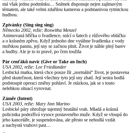
má však jednu podmínku… Snímek disponuje nejen zajímavým
tématem, ale také velmi zdařilou kamerou a podmanivou rytmickou
hudbou.
Zpívánky (Sing sing sing)
Německo 2002, režie: Roswitha Menzel
Animovaná hříčka o švadlence, snící o šatech z růžového obláčku
a o krásném zpěvu. Když jednoho dne vytáhne švadlenka z vody
mořskou pannu, její sny se začnou plnit. Život je náhle plný barev
a hudby. Ale je to to pravé, po čem toužila
Pár cenťáků navíc (Give or Take an Inch)
USA 2002, režie: Lee Friedlander
Lesbická matka, která chce pouze žít „normální“ život, je postavena
před skutečnost, která všechny tyto její sny zhatí. Její sestra hodlá
podstoupit operaci změny pohlaví. Je otázkou, jak se s touto
nelehkou situací vyrovnat.
Záměr (Intent)
USA 2003, režie: Mary Ann Marino
Lesbické páry ohrožuje tajemný brutální vrah. Mladá a krásná
policistka podezřívá vysoce postaveného muže. Když se vloupá do
jeho kanceláře, je suspendována, ale přesto se nehodlá vzdát
a nachystá vrahovi past…