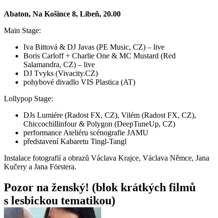
Abaton, Na Košince 8, Libeň, 20.00
Main Stage:
Iva Bittová & DJ Javas (PE Music, CZ) – live
Boris Carloff + Charlie One & MC Mustard (Red
Salamandra, CZ) – live
DJ Tvyks (Vivacity.CZ)
pohybové divadlo VIS Plastica (AT)
Lollypop Stage:
DJs Lumiére (Radost FX, CZ), Vilém (Radost FX, CZ),
Chiccochillinfour & Polygon (DeepTuneUp, CZ)
performance Ateliéru scénografie JAMU
představení Kabaretu Tingl-Tangl
Instalace fotografií a obrazů Václava Krajce, Václava Němce, Jana
Kučery a Jana Förstera.
Pozor na ženský! (blok krátkých filmů
s lesbickou tematikou)