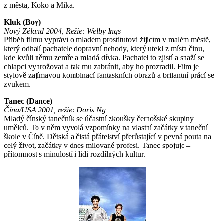
z města, Koko a Mika.
Kluk (Boy)
Nový Zéland 2004, Režie: Welby Ings
Příběh filmu vypráví o mladém prostitutovi žijícím v malém městě,
který odhalí pachatele dopravní nehody, který utekl z místa činu,
kde kvůli němu zemřela mladá dívka. Pachatel to zjistí a snaží se
chlapci vyhrožovat a tak mu zabránit, aby ho prozradil. Film je
stylově zajímavou kombinací fantaskních obrazů a brilantní prácí se
zvukem.
Tanec (Dance)
Čína/USA 2001, režie: Doris Ng
Mladý čínský tanečník se účastní zkoušky černošské skupiny
umělců. To v něm vyvolá vzpomínky na vlastní začátky v taneční
škole v Číně. Dětská a čistá přátelství přerůstající v pevná pouta na
celý život, začátky v dnes milované profesi. Tanec spojuje –
přítomnost s minulostí i lidi rozdílných kultur.