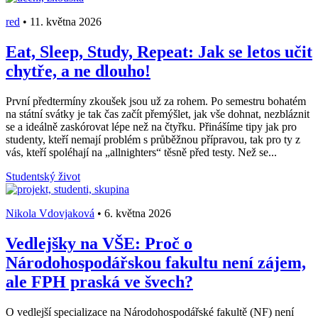
red
•
11. května 2026
Eat, Sleep, Study, Repeat: Jak se letos učit
chytře, a ne dlouho!
První předtermíny zkoušek jsou už za rohem. Po semestru bohatém
na státní svátky je tak čas začít přemýšlet, jak vše dohnat, nezbláznit
se a ideálně zaskórovat lépe než na čtyřku. Přinášíme tipy jak pro
studenty, kteří nemají problém s průběžnou přípravou, tak pro ty z
vás, kteří spoléhají na „allnighters“ těsně před testy. Než se...
Studentský život
Nikola Vdovjaková
•
6. května 2026
Vedlejšky na VŠE: Proč o
Národohospodářskou fakultu není zájem,
ale FPH praská ve švech?
O vedlejší specializace na Národohospodářské fakultě (NF) není