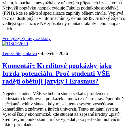
zájem, kapacita je nevyužitá a v některých případech i zcela volná.
Nejvyšší poptávku naopak eviduje Fakulta podnikohospodářská
(FPH), kde se některé specializace zaplnily během chvíle. Vyplývá
to z dat dostupných v informačním systému InSIS. Je nízký zájem o
vedlejší specializace NF způsobený reputací fakulty nebo naopak
jejich...
Vedlejšky
Zprávy ze školy
Tereza Štěpánková
•
4. května 2026
Komentář: Kreditové poukázky jako
brzda potenciálu. Proč studenti VŠE
raději obětují jazyky i Erasmus?
Nejeden student VŠE se během studia setkal s problémem
nedostatku kreditových poukázek a mnozí z nás se pravděpodobně
nečekaně ocitli v situaci, kdy museli tento systém vysvětlovat
kamarádům a známým z jiných univerzit. Tento unikátní systém
Vysoké školy ekonomické, kde student za zapsané kredity „platí“
kreditovými poukázkami, může vypadat jako perfektní motivační
faktor pro mladé...