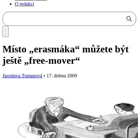
O redakci
Místo „erasmáka“ můžete být
ještě „free-mover“
Jaroslava Tomanová
•
17. dubna 2009