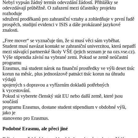
Nebyl vypsán žádný termín odevzdání žádostí. Přihlášky se
odevzdávají průběžně. O zařazení mezi účastníky projektu
rozhoduje
sdružení proděkanů pro zahraniční vztahy a zohledňuje v první řadě
prospěch, studijní evidenci v ISIS a dále prokázané jazykové
znalosti.
„Free mover“ se vyznačuje tím, že si musí věci sám vyběhat.
Student musí navázat kontakt se zahraniční univerzitou, která nepatří
mezi stávající partnerské školy VŠE (jejich seznam je na ozs.vse.cz).
Výše stipendia závisí na vybrané zemi. Pokud se země neúčastní
programu
Erasmus, má student nárok na finanční prostředky ve výši deset tisíc
korun na měsíc, plus jednorázově patnáct tisíc korun na úhradu
výdajů
spojených s dopravou a vyřízením dokladů potřebných
k vycestování.
Pokud si vyberete členský stát EU nebo další země, které jsou
součástí
programu Erasmus, dostane student stipendium v obdobné výši,
jako je
stanoveno pro Erasmus.
Podobné Erasmu, ale přeci jiné