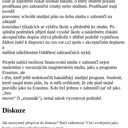
Dále je zapotřebí získat souhlas fakulty, o který student požádá
proděkana pro zahraniční vztahy nebo studium. Proděkané mají
rovněž
pravomoc schválit studijní plán na dobu studia v zahraničí na
základě
konzultací týkajících se výběru školy a předmětů ke studiu. Po
splnění podmínek přijetí dané vysoké školy a následném získání
akceptačního dopisu zbývá předložit v tištěné podobě vyplněnou
žádost (také k dispozici na ozs.vse.cz) spolu s akceptačním dopisem
a
dalšími náležitostmi Oddělení zahraničních styků.
Projekt nabízí možnost financování studia v zahraničí nejen
studentům v navazujícím magisterském studiu, jako u programu
Erasmus, ale
i těm, kteří ještě nedokončili bakalářský studijní program. Studenti,
které zaujal tento plán, by si měli uvědomit, že zde platí stejné
pravidlo jako na Erasmus. Kdo byl jednou v zahraničí (ať už jako
„free
mover“ či „erasmák“), nemá nárok vycestovat podruhé.
Diskuze
Jak anonymně přispívat do diskuze? Stačí zaškrtnout "Chci zveřejnnit jako
host" a vyplnit náhodné jméno a e-mail