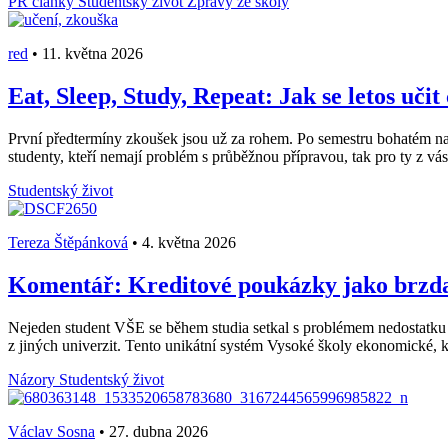
PR články
Studentský život
Zprávy ze školy
red
•
11. května 2026
Eat, Sleep, Study, Repeat: Jak se letos učit
První předtermíny zkoušek jsou už za rohem. Po semestru bohatém na stá
studenty, kteří nemají problém s průběžnou přípravou, tak pro ty z vás, 
Studentský život
Tereza Štěpánková
•
4. května 2026
Komentář: Kreditové poukázky jako brzda 
Nejeden student VŠE se během studia setkal s problémem nedostatku
z jiných univerzit. Tento unikátní systém Vysoké školy ekonomické, k
Názory
Studentský život
Václav Sosna
•
27. dubna 2026