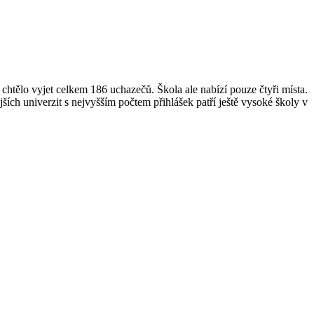
chtělo vyjet celkem 186 uchazečů. Škola ale nabízí pouze čtyři místa.
jších
univerzit s nejvyšším počtem přihlášek patří ještě vysoké školy v