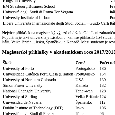
Kingston University
Vel
EM Strasbourg Business School
Fr
Università degli Studi di Roma Tor Vergata
Itá
University Institute of Lisbon
Po
Libera Università Internazionale degli Studi Sociali – Guido Carli
Itá
Nejvíce přihlášek na magisterský výjezd obdrželo Oddělení zahraniční
Populární je také univerzita v Lisabonu, kam se přihlásilo 154 stude
Itálii, Velké Británii, Irsku, Španělsku a Kanadě. Mezi studenty je r
Magisterské přihlášky v akademickém roce 2017/201
Škola
Země
Počet uc
University of Porto
Portugalsko
186
Universidade Católica Portuguesa (Lisabon)
Portugalsko
154
University of Northern Colorado
USA
139
Simon Fraser University
Kanada
132
National Chengchi University
Tchaj-wan
128
University of Stirling
Velká Británie
124
Universidad de Navarra
Španělsko
112
Dublin Institute of Technology (DIT)
Irsko
106
Università degli Studi di Firenze
Itálie
96