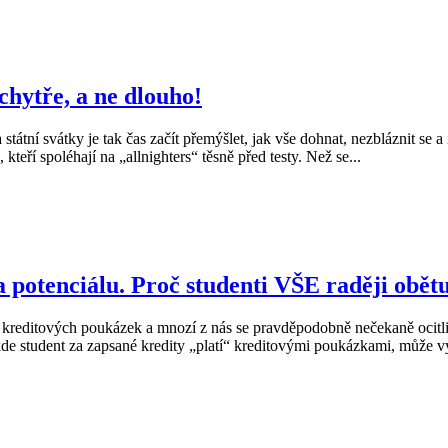
 chytře, a ne dlouho!
tní svátky je tak čas začít přemýšlet, jak vše dohnat, nezbláznit se a 
kteří spoléhají na „allnighters“ těsně před testy. Než se...
potenciálu. Proč studenti VŠE raději obětu
 kreditových poukázek a mnozí z nás se pravděpodobně nečekaně ocitli
de student za zapsané kredity „platí“ kreditovými poukázkami, může vy