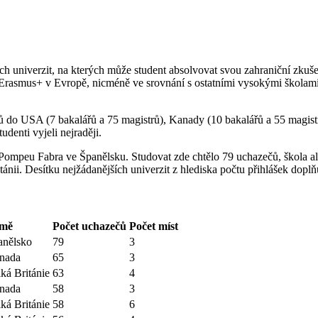
h univerzit, na kterých může student absolvovat svou zahraniční zkuš
u Erasmus+ v Evropě, nicméně ve srovnání s ostatními vysokými školam
do USA (7 bakalářů a 75 magistrů), Kanady (10 bakalářů a 55 magistr
denti vyjeli nejraději.
u Pompeu Fabra ve Španělsku. Studovat zde chtělo 79 uchazečů, škola ale
i. Desítku nejžádanějších univerzit z hlediska počtu přihlášek doplňují 
mě
Počet uchazečů
Počet míst
anělsko
79
3
nada
65
3
ká Británie
63
4
nada
58
3
ká Británie
58
6