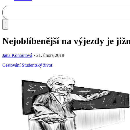
Nejoblíbenější na výjezdy je již
Jana Kohoutová
•
21. února 2018
Cestování
Studentský život