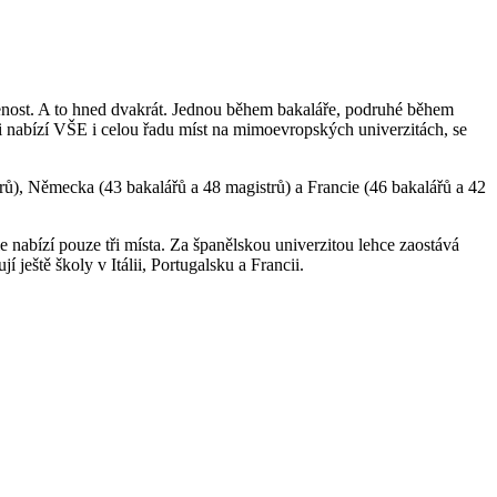
enost. A to hned dvakrát. Jednou během bakaláře, podruhé během
i nabízí VŠE i celou řadu míst na mimoevropských univerzitách, se
ů), Německa (43 bakalářů a 48 magistrů) a Francie (46 bakalářů a 42
 nabízí pouze tři místa. Za španělskou univerzitou lehce zaostává
ještě školy v Itálii, Portugalsku a Francii.