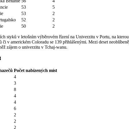
ká Británie
56
4
ancie
53
5
lie
53
2
rtugalsko
52
2
lie
50
2
ch styků v letošním výběrovém řízení na Univerzitu v Portu, na kterou 
ntů či v americkém Coloradu se 139 přihlášenými. Mezi deset neoblíbeně
ovněž zájem o univerzitu v Tchaj-wanu.
8
hazečů
Počet nabízených míst
4
3
8
4
4
6
2
2
2