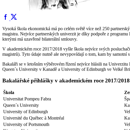
Vysoká škola ekonomická má po celém světě více než 250 partnerskýc
magistra. Nejvíce partnerských univerzit je díky podpoře z program
kterými má uzavřené bilaterální smlouvy.
V akademickém roce 2017/2018 vyšle škola nejvíce svých posluchačů 
magistrů). Tyto údaje nutně ale nevypovídají o tom, kam by samotní stu
Bakaláři se v letošním výběrovém řízení nejvíce hlásili na Univerzit
Queen´s University v Kanadě a University of Edinburgh ve Velké Británi
Bakalářské přihlášky v akademickém roce 2017/2018
Škola
Ze
Universitat Pompeu Fabra
Šp
Queen´s University
Ka
University of Edinburgh
Vel
Université du Québec à Montréal
Ka
University of Portsmouth
Vel