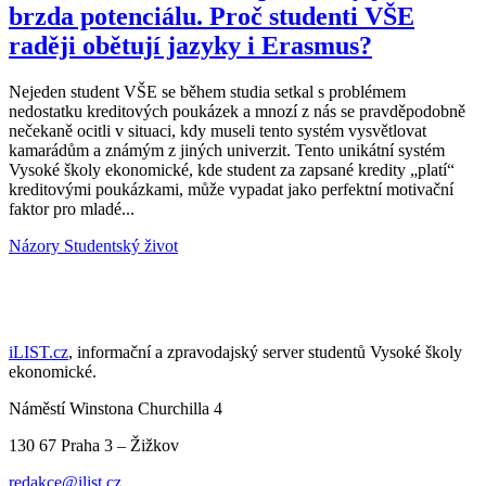
brzda potenciálu. Proč studenti VŠE
raději obětují jazyky i Erasmus?
Nejeden student VŠE se během studia setkal s problémem
nedostatku kreditových poukázek a mnozí z nás se pravděpodobně
nečekaně ocitli v situaci, kdy museli tento systém vysvětlovat
kamarádům a známým z jiných univerzit. Tento unikátní systém
Vysoké školy ekonomické, kde student za zapsané kredity „platí“
kreditovými poukázkami, může vypadat jako perfektní motivační
faktor pro mladé...
Názory
Studentský život
iLIST.cz
, informační a zpravodajský server studentů Vysoké školy
ekonomické.
Náměstí Winstona Churchilla 4
130 67 Praha 3 – Žižkov
redakce@ilist.cz