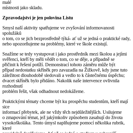
malé
místnosti jako skladu.
Zpravodajství je jen polovina Listu
Smysl naší aktivity spatřujeme ve zvyšování informovanosti
spolužáků
o tom, co se jich bezprostředně týká- ať už se jedná o praktické rady,
nebo upozorňujeme na problémy, které ve škole existují.
Snažíme se tedy vystupovat i jako prostředník mezi školou a jejími
svěřenci, kteří by měli vědět o tom, co se děje, a případně se
přičinit k řešení potíží. Demonstrací tohoto záměru může být
případ nedostatku skříněk pro zavazadla na Žižkově, kdy jsme tuto
záležitost dlouhodobě sledovali a vedlo to k částečnému úspěchu;
dvacet skříněk bylo přidáno. Nakolik naše intervence ovlivnila
rozhodnutí
problém řešit, však odhadnout nedokážeme.
Praktickými tématy chceme být ku prospěchu studentům, kteří mají
sice
informací přebytek, ale ne vždy těch nejdůležitějších. Usilujeme
o zmapování témat, jež jakýmkoliv způsobem zasahují do života
vysokoškoláka. Tento úmysl naplňujeme pomocí několika rubrik,
které