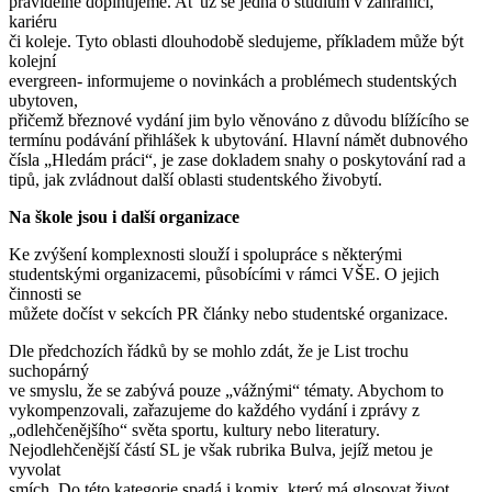
pravidelně doplňujeme. Ať už se jedná o studium v zahraničí,
kariéru
či koleje. Tyto oblasti dlouhodobě sledujeme, příkladem může být
kolejní
evergreen- informujeme o novinkách a problémech studentských
ubytoven,
přičemž březnové vydání jim bylo věnováno z důvodu blížícího se
termínu podávání přihlášek k ubytování. Hlavní námět dubnového
čísla „Hledám práci“, je zase dokladem snahy o poskytování rad a
tipů, jak zvládnout další oblasti studentského živobytí.
Na škole jsou i další organizace
Ke zvýšení komplexnosti slouží i spolupráce s některými
studentskými organizacemi, působícími v rámci VŠE. O jejich
činnosti se
můžete dočíst v sekcích PR články nebo studentské organizace.
Dle předchozích řádků by se mohlo zdát, že je List trochu
suchopárný
ve smyslu, že se zabývá pouze „vážnými“ tématy. Abychom to
vykompenzovali, zařazujeme do každého vydání i zprávy z
„odlehčenějšího“ světa sportu, kultury nebo literatury.
Nejodlehčenější částí SL je však rubrika Bulva, jejíž metou je
vyvolat
smích. Do této kategorie spadá i komix, který má glosovat život