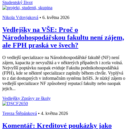
Studentský život
Nikola Vdovjaková
•
6. května 2026
Vedlejšky na VŠE: Proč o
Národohospodářskou fakultu není zájem,
ale FPH praská ve švech?
O vedlejší specializace na Národohospodářské fakultě (NF) není
zájem, kapacita je nevyužitá a v některých případech i zcela volná.
Nejvyšší poptávku naopak eviduje Fakulta podnikohospodářská
(FPH), kde se některé specializace zaplnily během chvíle. Vyplývá
to z dat dostupných v informačním systému InSIS. Je nízký zájem o
vedlejší specializace NF způsobený reputací fakulty nebo naopak
jejich...
Vedlejšky
Zprávy ze školy
Tereza Štěpánková
•
4. května 2026
Komentář: Kreditové poukázky jako