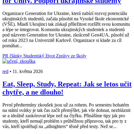
for Unity. Podpoří ukrajinské studenty
Organizace Generation for Ukraine, která nabízí rozvoj potenciálu
ukrajinských studentů, začala působit na Vysoké škole ekonomické
(VŠE). Mladí Ukrajinci tak získají příležitost rozšířit svou komunitu
a lépe se integrovat. Komunita ukrajinských studentek a studentů
pod názvem Generation for Ukraine, zkráceně Gen4UA, působí už
od roku 2023 na Univerzitě Karlově. Organizace si klade za cíl
pomáhat...
PR články
Studentský život
Zprávy ze školy
red
•
11. května 2026
Eat, Sleep, Study, Repeat: Jak se letos učit
chytře, a ne dlouho!
První předtermíny zkoušek jsou už za rohem. Po semestru bohatém
na státní svátky je tak čas začít přemýšlet, jak vše dohnat, nezbláznit
se a ideálně zaskórovat lépe než na čtyřku. Přinášíme tipy jak pro
studenty, kteří nemají problém s průběžnou přípravou, tak pro ty z
vás, kteří spoléhají na „allnighters“ těsně před testy. Než se...