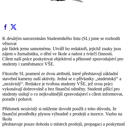
K desátým narozeninám Studentstkého listu (SL) jsme se rozhodli
věnovat
pár řádek jemu samotnému. Utváří ho redaktoři, jejichž znaky jsou
zájem o žurnalistiku, o dění ve škole a radost z tvůrčí činnosti.
Cílem naší práce poskytovat objektivní a přínosné zpravodajství pro
studenty i zaměstnance VŠE.
Filozofie SL pramení ze dvou atributů, které představují základní
stavební kameny naší aktivity. Jedná se o přívlastky „studentský“ a
„nezávislý“. Redakce je tvořena studenty VŠE, jež svou práci
vykonávají dobrovolně a bez finanční odměny. Studenti píšící pro
studenty usilují o co nejkvalitnější zpravodajství s cílem informovat,
poradit i pobavit.
Přídomek nezávislý si můžeme dovolit použít z toho důvodu, že
finanční prostředky plynou výhradně z prodejů a inzerce. Vazbu na
školu
představuje pouze dohoda o místech prodejů, propagaci a poskytnutí