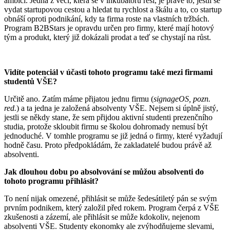
ambici. Jedna z věcí, která se v inkubátoru řeší, je právě to, jestli se
vydat startupovou cestou a hledat tu rychlost a škálu a to, co startup
obnáší oproti podnikání, kdy ta firma roste na vlastních tržbách.
Program B2BStars je opravdu určen pro firmy, které mají hotový
tým a produkt, který již dokázali prodat a teď se chystají na růst.
Vidíte potenciál v účasti tohoto programu také mezi firmami
studentů VŠE?
Určitě ano. Zatím máme přijatou jednu firmu (
signageOS, pozn.
red.
) a ta jedna je založená absolventy VŠE. Nejsem si úplně jistý,
jestli se někdy stane, že sem přijdou aktivní studenti prezenčního
studia, protože skloubit firmu se školou dohromady nemusí být
jednoduché. V tomhle programu se již jedná o firmy, které vyžadují
hodně času. Proto předpokládám, že zakladatelé budou právě až
absolventi.
Jak dlouhou dobu po absolvování se můžou absolventi do
tohoto programu přihlásit?
To není nijak omezené, přihlásit se může šedesátiletý pán se svým
prvním podnikem, který založil před rokem. Program čerpá z VŠE
zkušenosti a zázemí, ale přihlásit se může kdokoliv, nejenom
absolventi VŠE. Studenty ekonomky ale zvýhodňujeme slevami,