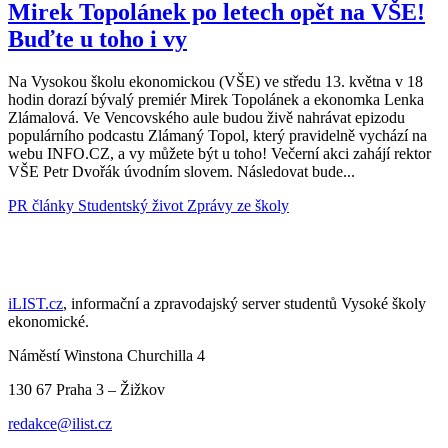
Mirek Topolánek po letech opět na VŠE!
Buďte u toho i vy
Na Vysokou školu ekonomickou (VŠE) ve středu 13. května v 18
hodin dorazí bývalý premiér Mirek Topolánek a ekonomka Lenka
Zlámalová. Ve Vencovského aule budou živě nahrávat epizodu
populárního podcastu Zlámaný Topol, který pravidelně vychází na
webu INFO.CZ, a vy můžete být u toho! Večerní akci zahájí rektor
VŠE Petr Dvořák úvodním slovem. Následovat bude...
PR články
Studentský život
Zprávy ze školy
iLIST.cz
, informační a zpravodajský server studentů Vysoké školy
ekonomické.
Náměstí Winstona Churchilla 4
130 67 Praha 3 – Žižkov
redakce@ilist.cz