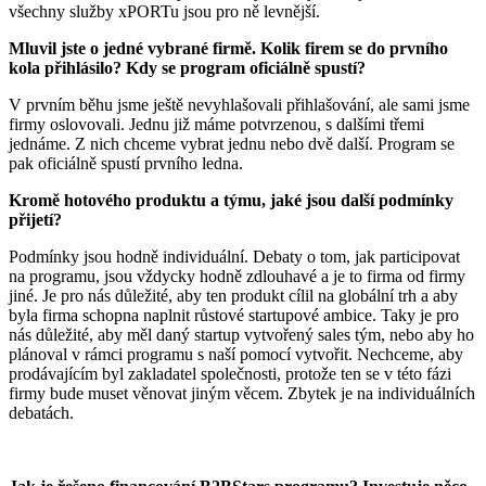
všechny služby xPORTu jsou pro ně levnější.
Mluvil jste o jedné vybrané firmě. Kolik firem se do prvního
kola přihlásilo? Kdy se program oficiálně spustí?
V prvním běhu jsme ještě nevyhlašovali přihlašování, ale sami jsme
firmy oslovovali. Jednu již máme potvrzenou, s dalšími třemi
jednáme. Z nich chceme vybrat jednu nebo dvě další. Program se
pak oficiálně spustí prvního ledna.
Kromě hotového produktu a týmu, jaké jsou další podmínky
přijetí?
Podmínky jsou hodně individuální. Debaty o tom, jak participovat
na programu, jsou vždycky hodně zdlouhavé a je to firma od firmy
jiné. Je pro nás důležité, aby ten produkt cílil na globální trh a aby
byla firma schopna naplnit růstové startupové ambice. Taky je pro
nás důležité, aby měl daný startup vytvořený sales tým, nebo aby ho
plánoval v rámci programu s naší pomocí vytvořit. Nechceme, aby
prodávajícím byl zakladatel společnosti, protože ten se v této fázi
firmy bude muset věnovat jiným věcem. Zbytek je na individuálních
debatách.