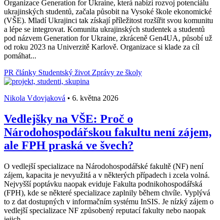
Organizace Generation for Ukraine, která nabízí rozvoj potenciálu
ukrajinských studentů, začala působit na Vysoké škole ekonomické
(VŠE). Mladí Ukrajinci tak získají příležitost rozšířit svou komunitu
a lépe se integrovat. Komunita ukrajinských studentek a studentů
pod názvem Generation for Ukraine, zkráceně Gen4UA, působí už
od roku 2023 na Univerzitě Karlově. Organizace si klade za cíl
pomáhat...
PR články
Studentský život
Zprávy ze školy
Nikola Vdovjaková
•
6. května 2026
Vedlejšky na VŠE: Proč o
Národohospodářskou fakultu není zájem,
ale FPH praská ve švech?
O vedlejší specializace na Národohospodářské fakultě (NF) není
zájem, kapacita je nevyužitá a v některých případech i zcela volná.
Nejvyšší poptávku naopak eviduje Fakulta podnikohospodářská
(FPH), kde se některé specializace zaplnily během chvíle. Vyplývá
to z dat dostupných v informačním systému InSIS. Je nízký zájem o
vedlejší specializace NF způsobený reputací fakulty nebo naopak
jejich...