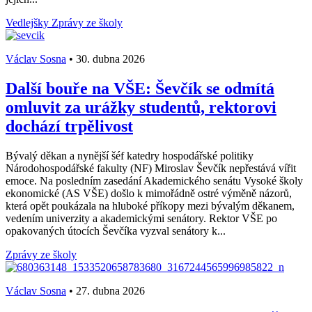
Vedlejšky
Zprávy ze školy
Václav Sosna
•
30. dubna 2026
Další bouře na VŠE: Ševčík se odmítá
omluvit za urážky studentů, rektorovi
dochází trpělivost
Bývalý děkan a nynější šéf katedry hospodářské politiky
Národohospodářské fakulty (NF) Miroslav Ševčík nepřestává vířit
emoce. Na posledním zasedání Akademického senátu Vysoké školy
ekonomické (AS VŠE) došlo k mimořádně ostré výměně názorů,
která opět poukázala na hluboké příkopy mezi bývalým děkanem,
vedením univerzity a akademickými senátory. Rektor VŠE po
opakovaných útocích Ševčíka vyzval senátory k...
Zprávy ze školy
Václav Sosna
•
27. dubna 2026