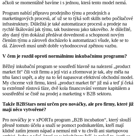
ačkoli se momentálně bavíme i s jednou, která tento model nemá.
Program nabízí přípravu prodejního týmu a prodejních a
marketingových procesů, ať už se to týká soft skills nebo počítačové
infrastruktury. Důležitá je také automatizace procesů a prodeje na
rychlé škálování jak týmu, tak businessu jako takového. Je důležité,
aby daný tým dokázal předávat dovednosti a schopnosti novým
členům týmu a zároveň docházelo k automatizaci všude, kde se to
dá. Zároveň musí umět dobře vyhodnocoval zpětnou vazbu.
V čem je rozdíl oproti normálnímu inkubačnímu programu?
Běžný inkubační program se soustředí hlavně na nalezení „product
market fit“ čili vzít firmu a její vizi a zformovat je tak, aby měla na
trhu šanci uspět, a aby na to šel napasovat efektivní obchodní model.
My chceme vzít firmu, která „product market fit“ již má a teď jí čeká
ta extrémně růstová fáze, dvě kola financování venture kapitálem a
soustředění se čistě na prodej a marketing v B2B sektoru.
Takže B2BStars není určen pro nováčky, ale pro firmy, které již
mají něco vytvořené?
Pro nováčky je v xPORTu program „B2B incubation“, který slouží
přesně tomuto účelu a snaží se pomoct podnikatelům, kteří mají
klidně zatím jenom nápad a nemusí mít v tu chvíli ani startupovou