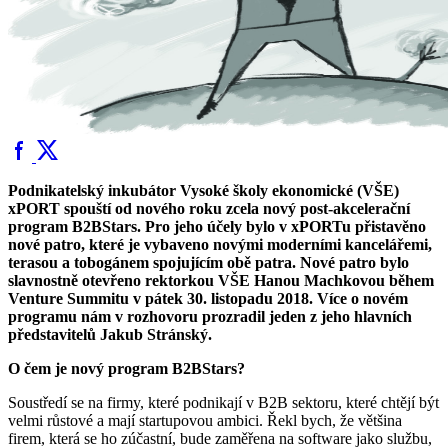
Podnikatelský inkubátor Vysoké školy ekonomické (VŠE)
xPORT spouští od nového roku zcela nový post-akcelerační
program B2BStars. Pro jeho účely bylo v xPORTu přistavěno
nové patro, které je vybaveno novými moderními kancelářemi,
terasou a tobogánem spojujícím obě patra. Nové patro bylo
slavnostně otevřeno rektorkou VŠE Hanou Machkovou během
Venture Summitu v pátek 30. listopadu 2018. Více o novém
programu nám v rozhovoru prozradil jeden z jeho hlavních
představitelů Jakub Stránský.
O čem je nový program B2BStars?
Soustředí se na firmy, které podnikají v B2B sektoru, které chtějí být
velmi růstové a mají startupovou ambici. Řekl bych, že většina
firem, která se ho zúčastní, bude zaměřena na software jako službu,