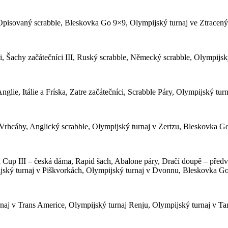
I, Opisovaný scrabble, Bleskovka Go 9×9, Olympijský turnaj ve Ztracen
i, Šachy začátečníci III, Ruský scrabble, Německý scrabble, Olympijský
Anglie, Itálie a Fríska, Zatre začátečníci, Scrabble Páry, Olympijský tur
ní Vrhcáby, Anglický scrabble, Olympijský turnaj v Zertzu, Bleskovka 
Cup III – česká dáma, Rapid šach, Abalone páry, Dračí doupě – předv
pijský turnaj v Piškvorkách, Olympijský turnaj v Dvonnu, Bleskovka G
naj v Trans Americe, Olympijský turnaj Renju, Olympijský turnaj v Tam