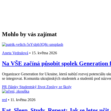
Mohlo by vás zajímat
Aneta Vedralová
•
15. května 2026
Na VŠE začíná působit spolek Generation f
Organizace Generation for Ukraine, která nabízí rozvoj potenciálu ukr
se integrovat. Komunita ukrajinských studentek a studentů pod názv
PR články
Studentský život
Zprávy ze školy
red
•
11. května 2026
Eat, Sleep, Study, Repeat: Jak se letos učit