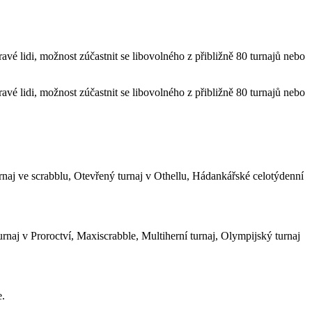
avé lidi, možnost zúčastnit se libovolného z přibližně 80 turnajů nebo
avé lidi, možnost zúčastnit se libovolného z přibližně 80 turnajů nebo
aj ve scrabblu, Otevřený turnaj v Othellu, Hádankářské celotýdenní
rnaj v Proroctví, Maxiscrabble, Multiherní turnaj, Olympijský turnaj
e.