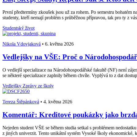
První předtermíny zkoušek jsou už za rohem. Po semestru bohatém na stá
studenty, kteří nemají problém s průběžnou přípravou, tak pro ty z vás, 
Studentský život
Nikola Vdovjaková
•
6. května 2026
Vedlejšky na VŠE: Proč o Národohospodářs
O vedlejší specializace na Národohospodářské fakultě (NF) není záje
se některé specializace zaplnily během chvíle. Vyplývá to z dat dost
Vedlejšky
Zprávy ze školy
Tereza Štěpánková
•
4. května 2026
Komentář: Kreditové poukázky jako brzda 
Nejeden student VŠE se během studia setkal s problémem nedostatku
z jiných univerzit. Tento unikátní systém Vysoké školy ekonomické, k