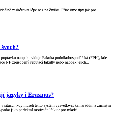
ideálně zaskórovat lépe než na čtyřku. Přinášíme tipy jak pro
 švech?
šší poptávku naopak eviduje Fakulta podnikohospodářská (FPH), kde
zace NF způsobený reputací fakulty nebo naopak jejich...
jí jazyky i Erasmus?
 v situaci, kdy museli tento systém vysvětlovat kamarádům a známým
padat jako perfektní motivační faktor pro mladé...