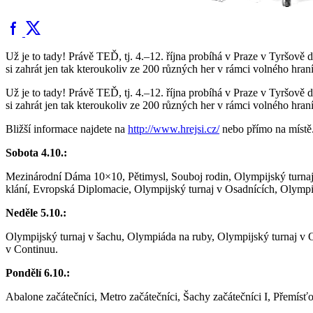
Už je to tady! Právě TEĎ, tj. 4.–12. října probíhá v Praze v Tyršově 
si zahrát jen tak kteroukoliv ze 200 různých her v rámci volného h
Už je to tady! Právě TEĎ, tj. 4.–12. října probíhá v Praze v Tyršově 
si zahrát jen tak kteroukoliv ze 200 různých her v rámci volného h
Bližší informace najdete na
http://www.hrejsi.cz/
nebo přímo na místě.
Sobota 4.10.:
Mezinárodní Dáma 10×10, Pětimysl, Souboj rodin, Olympijský turnaj 
klání, Evropská Diplomacie, Olympijský turnaj v Osadnících, Olympij
Neděle 5.10.:
Olympijský turnaj v šachu, Olympiáda na ruby, Olympijský turnaj v Ot
v Continuu.
Pondělí 6.10.:
Abalone začátečníci, Metro začátečníci, Šachy začátečníci I, Přemísť