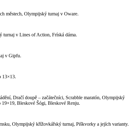
ých městech, Olympijský turnaj v Oware.
 turnaj v Lines of Action, Fríská dáma.
naj v Gipfu.
Go 13×13.
ádění, Dračí doupě – začátečníci, Scrabble maratón, Olympijský
o 19×19, Bleskové Šógi, Bleskové Renju.
sku, Olympijský křížovkářský turnaj, Piškvorky a jejích varianty.