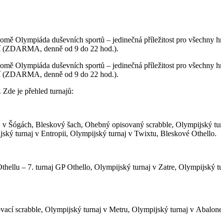
domě Olympiáda duševních sportů – jedinečná příležitost pro všechny hr
raní (ZDARMA, denně od 9 do 22 hod.).
domě Olympiáda duševních sportů – jedinečná příležitost pro všechny hr
raní (ZDARMA, denně od 9 do 22 hod.).
 Zde je přehled turnajů:
v Šógách, Bleskový šach, Ohebný opisovaný scrabble, Olympijský turn
ský turnaj v Entropii, Olympijský turnaj v Twixtu, Bleskové Othello.
hellu – 7. turnaj GP Othello, Olympijský turnaj v Zatre, Olympijský tu
ovací scrabble, Olympijský turnaj v Metru, Olympijský turnaj v Abalon