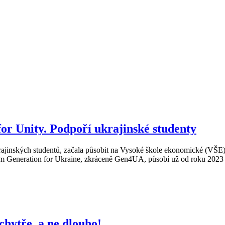
or Unity. Podpoří ukrajinské studenty
ajinských studentů, začala působit na Vysoké škole ekonomické (VŠE). M
em Generation for Ukraine, zkráceně Gen4UA, působí už od roku 2023 na
 chytře, a ne dlouho!