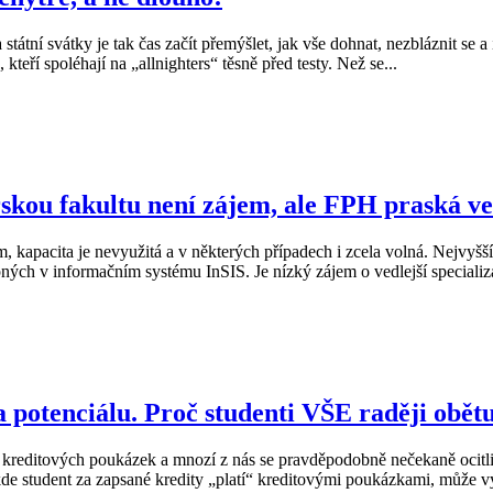
tní svátky je tak čas začít přemýšlet, jak vše dohnat, nezbláznit se a 
kteří spoléhají na „allnighters“ těsně před testy. Než se...
kou fakultu není zájem, ale FPH praská ve
m, kapacita je nevyužitá a v některých případech i zcela volná. Nejvy
upných v informačním systému InSIS. Je nízký zájem o vedlejší speciali
potenciálu. Proč studenti VŠE raději obětu
 kreditových poukázek a mnozí z nás se pravděpodobně nečekaně ocitli
de student za zapsané kredity „platí“ kreditovými poukázkami, může vy