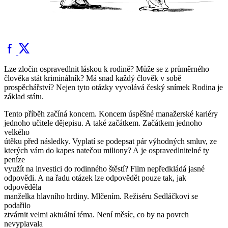
Lze zločin ospravedlnit láskou k rodině? Může se z průměrného
člověka stát kriminálník? Má snad každý člověk v sobě
prospěchářství? Nejen tyto otázky vyvolává český snímek Rodina je
základ státu.
Tento příběh začíná koncem. Koncem úspěšné manažerské kariéry
jednoho učitele dějepisu. A také začátkem. Začátkem jednoho
velkého
útěku před následky. Vyplatí se podepsat pár výhodných smluv, ze
kterých vám do kapes natečou miliony? A je ospravedlnitelné ty
peníze
využít na investici do rodinného štěstí? Film nepředkládá jasné
odpovědi. A na řadu otázek lze odpovědět pouze tak, jak
odpověděla
manželka hlavního hrdiny. Mlčením. Režiséru Sedláčkovi se
podařilo
ztvárnit velmi aktuální téma. Není měsíc, co by na povrch
nevyplavala