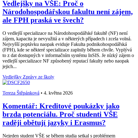
Vedlejšky na VŠE: Proč o
Národohospodářskou fakultu není zájem,
ale FPH praská ve švech?
O vedlejší specializace na Národohospodářské fakultě (NF) není
zájem, kapacita je nevyužitá a v některých případech i zcela volná.
Nejvyšší poptávku naopak eviduje Fakulta podnikohospodářská
(FPH), kde se některé specializace zaplnily během chvíle. Vyplývá
to z dat dostupných v informačním systému InSIS. Je nízký zájem o
vedlejší specializace NF způsobený reputací fakulty nebo naopak
jejich...
Vedlejšky
Zprávy ze školy
Tereza Štěpánková
•
4. května 2026
Komentář: Kreditové poukázky jako
brzda potenciálu. Proč studenti VŠE
raději obětují jazyky i Erasmus?
Nejeden student VŠE se během studia setkal s problémem