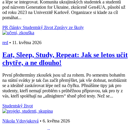
a lépe se integrovat. Komunita ukrajinských studentek a studentů
pod názvem Generation for Ukraine, zkráceně Gen4UA, působí už
od roku 2023 na Univerzitě Karlově. Organizace si klade za cíl
pomáhat...
PR články
Studentský život
Zprávy ze školy
red
•
11. května 2026
Eat, Sleep, Study, Repeat: Jak se letos učit
chytře, a ne dlouho!
První předtermíny zkoušek jsou už za rohem. Po semestru bohatém
na státní svátky je tak čas začít přemýšlet, jak vše dohnat, nezbláznit
se a ideálně zaskórovat lépe než na čtyřku. Přinášíme tipy jak pro
studenty, kteří nemají problém s průběžnou přípravou, tak pro ty z
vás, kteří spoléhají na „allnighters“ těsně před testy. Než se...
Studentský život
Nikola Vdovjaková
•
6. května 2026