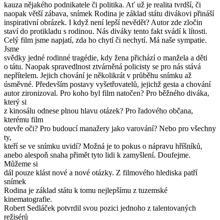
kauza nějakého podnikatele či politika. Ať už je realita tvrdší, či
naopak větší zábava, snímek Rodina je základ státu divákovi přináší
inspirativní obrázek. I když není lepší nevědět? Autor zde zločin
staví do protikladu s rodinou. Nás diváky tento fakt svádí k lítosti.
Celý film jsme napjatí, zda ho chytí či nechytí. Má naše sympatie.
Jsme
svědky jedné rodinné tragédie, kdy žena přichází o manžela a děti
o tátu. Naopak spravedlnost ztvárněná policisty se pro nás stává
nepřítelem. Jejich chování je několikrát v průběhu snímku až
úsměvné. Především postavy vyšetřovatelů, jejichž gesta a chování
autor zironizoval. Pro koho byl film natočen? Pro běžného diváka,
který si
z kinosálu odnese plnou hlavu otázek? Pro řadového občana,
kterému film
otevře oči? Pro budoucí manažery jako varování? Nebo pro všechny
ty,
kteří se ve snímku uvidí? Možná je to pokus o nápravu hříšníků,
anebo alespoň snaha přimět tyto lidi k zamyšlení. Doufejme.
Můžeme si
dál pouze klást nové a nové otázky. Z filmového hlediska patří
snímek
Rodina je základ státu k tomu nejlepšímu z tuzemské
kinematografie.
Robert Sedláček potvrdil svou pozici jednoho z talentovaných
režisérů