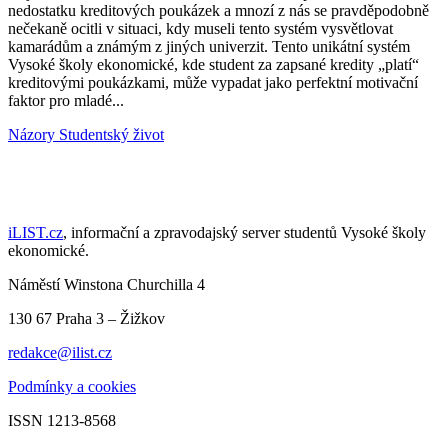
nedostatku kreditových poukázek a mnozí z nás se pravděpodobně
nečekaně ocitli v situaci, kdy museli tento systém vysvětlovat
kamarádům a známým z jiných univerzit. Tento unikátní systém
Vysoké školy ekonomické, kde student za zapsané kredity „platí“
kreditovými poukázkami, může vypadat jako perfektní motivační
faktor pro mladé...
Názory
Studentský život
iLIST.cz
, informační a zpravodajský server studentů Vysoké školy
ekonomické.
Náměstí Winstona Churchilla 4
130 67 Praha 3 – Žižkov
redakce@ilist.cz
Podmínky a cookies
ISSN 1213-8568