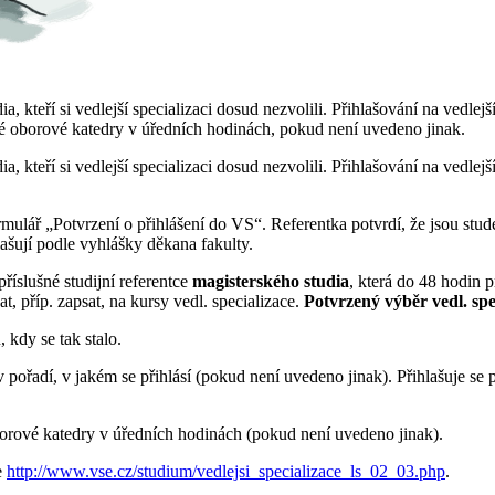
ia, kteří si vedlejší specializaci dosud nezvolili. Přihlašování na vedlej
ušné oborové katedry v úředních hodinách, pokud není uvedeno jinak.
ia, kteří si vedlejší specializaci dosud nezvolili. Přihlašování na vedlej
rmulář „Potvrzení o přihlášení do VS“. Referentka potvrdí, že jsou stud
ašují podle vyhlášky děkana fakulty.
íslušné studijní referentce
magisterského studia
, která do 48 hodin p
, příp. zapsat, na kursy vedl. specializace.
Potvrzený výběr vedl. spe
 kdy se tak stalo.
ořadí, v jakém se přihlásí (pokud není uvedeno jinak). Přihlašuje se 
 oborové katedry v úředních hodinách (pokud není uvedeno jinak).
e
http://www.vse.cz/studium/vedlejsi_specializace_ls_02_03.php
.