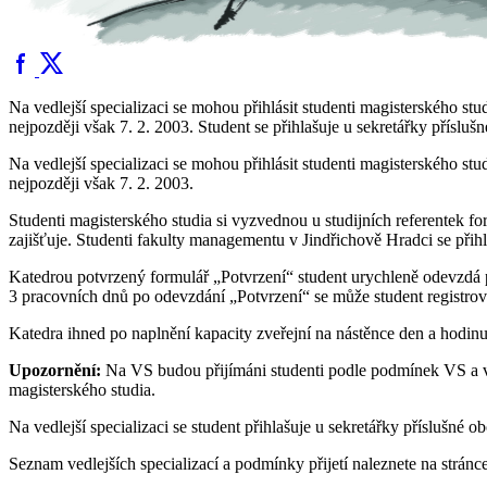
Na vedlejší specializaci se mohou přihlásit studenti magisterského stud
nejpozději však 7. 2. 2003. Student se přihlašuje u sekretářky přísl
Na vedlejší specializaci se mohou přihlásit studenti magisterského stud
nejpozději však 7. 2. 2003.
Studenti magisterského studia si vyzvednou u studijních referentek fo
zajišťuje. Studenti fakulty managementu v Jindřichově Hradci se přihl
Katedrou potvrzený formulář „Potvrzení“ student urychleně odevzdá př
3 pracovních dnů po odevzdání „Potvrzení“ se může student registrovat
Katedra ihned po naplnění kapacity zveřejní na nástěnce den a hodinu,
Upozornění:
Na VS budou přijímáni studenti podle podmínek VS a v p
magisterského studia.
Na vedlejší specializaci se student přihlašuje u sekretářky příslušné
Seznam vedlejších specializací a podmínky přijetí naleznete na stránc