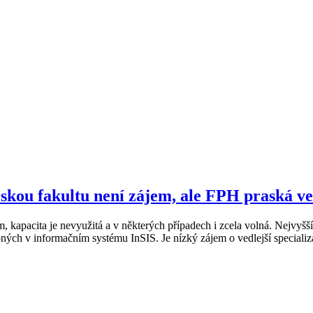
kou fakultu není zájem, ale FPH praská ve
m, kapacita je nevyužitá a v některých případech i zcela volná. Nejvy
upných v informačním systému InSIS. Je nízký zájem o vedlejší speciali