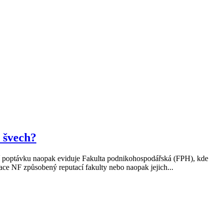
 švech?
šší poptávku naopak eviduje Fakulta podnikohospodářská (FPH), kde
zace NF způsobený reputací fakulty nebo naopak jejich...