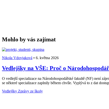
Mohlo by vás zajímat
Nikola Vdovjaková
•
6. května 2026
Vedlejšky na VŠE: Proč o Národohospodářs
O vedlejší specializace na Národohospodářské fakultě (NF) není záje
se některé specializace zaplnily během chvíle. Vyplývá to z dat dost
Vedlejšky
Zprávy ze školy