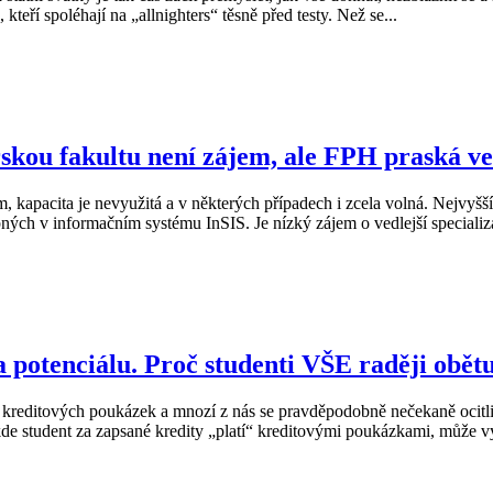
kteří spoléhají na „allnighters“ těsně před testy. Než se...
kou fakultu není zájem, ale FPH praská ve
m, kapacita je nevyužitá a v některých případech i zcela volná. Nejvy
upných v informačním systému InSIS. Je nízký zájem o vedlejší speciali
potenciálu. Proč studenti VŠE raději obětu
 kreditových poukázek a mnozí z nás se pravděpodobně nečekaně ocitli
de student za zapsané kredity „platí“ kreditovými poukázkami, může vy