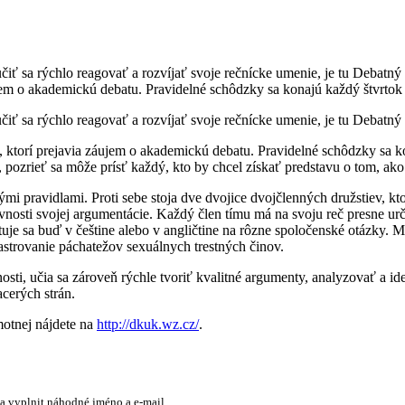
čiť sa rýchlo reagovať a rozvíjať svoje rečnícke umenie, je tu Debatný 
ujem o akademickú debatu. Pravidelné schôdzky sa konajú každý štvrtok
učiť sa rýchlo reagovať a rozvíjať svoje rečnícke umenie, je tu Debatný
h, ktorí prejavia záujem o akademickú debatu. Pravidelné schôdzky sa k
ť, pozrieť sa môže prísť každý, kto by chcel získať predstavu o tom, ak
ými pravidlami. Proti sebe stoja dve dvojice dvojčlenných družstiev, k
ávnosti svojej argumentácie. Každý člen tímu má na svoju reč presne ur
je sa buď v češtine alebo v angličtine na rôzne spoločenské otázky. Medz
kastrovanie páchatežov sexuálnych trestných činov.
osti, učia sa zároveň rýchle tvoriť kvalitné argumenty, analyzovať a i
cerých strán.
motnej nájdete na
http://dkuk.wz.cz/
.
 a vyplnit náhodné jméno a e-mail