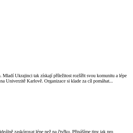
ladí Ukrajinci tak získají příležitost rozšířit svou komunitu a lépe
 Univerzitě Karlově. Organizace si klade za cíl pomáhat...
ideálně zaskórovat lépe než na čtyřku. Přinášíme tipy jak pro