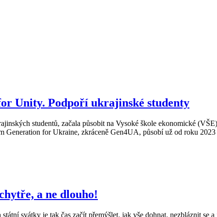
or Unity. Podpoří ukrajinské studenty
ajinských studentů, začala působit na Vysoké škole ekonomické (VŠE). M
em Generation for Ukraine, zkráceně Gen4UA, působí už od roku 2023 na
 chytře, a ne dlouho!
tní svátky je tak čas začít přemýšlet, jak vše dohnat, nezbláznit se a 