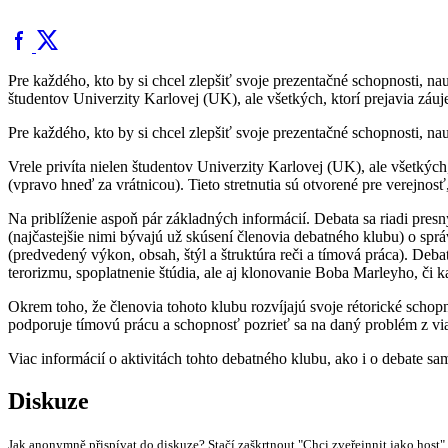
Pre každého, kto by si chcel zlepšiť svoje prezentačné schopnosti, nau
študentov Univerzity Karlovej (UK), ale všetkých, ktorí prejavia zá
Pre každého, kto by si chcel zlepšiť svoje prezentačné schopnosti, na
Vrele privíta nielen študentov Univerzity Karlovej (UK), ale všetkýc
(vpravo hneď za vrátnicou). Tieto stretnutia sú otvorené pre verejnos
Na priblíženie aspoň pár základných informácií. Debata sa riadi presn
(najčastejšie nimi bývajú už skúsení členovia debatného klubu) o spr
(predvedený výkon, obsah, štýl a štruktúra reči a tímová práca). Debatu
terorizmu, spoplatnenie štúdia, ale aj klonovanie Boba Marleyho, či 
Okrem toho, že členovia tohoto klubu rozvíjajú svoje rétorické schopn
podporuje tímovú prácu a schopnosť pozrieť sa na daný problém z via
Viac informácií o aktivitách tohto debatného klubu, ako i o debate sa
Diskuze
Jak anonymně přispívat do diskuze? Stačí zaškrtnout "Chci zveřejnnit jako host"