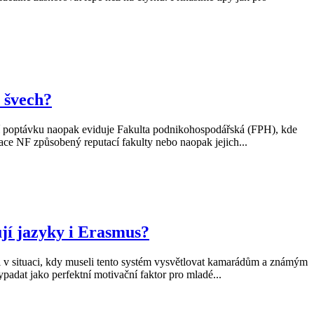
 švech?
šší poptávku naopak eviduje Fakulta podnikohospodářská (FPH), kde
zace NF způsobený reputací fakulty nebo naopak jejich...
jí jazyky i Erasmus?
 v situaci, kdy museli tento systém vysvětlovat kamarádům a známým
padat jako perfektní motivační faktor pro mladé...