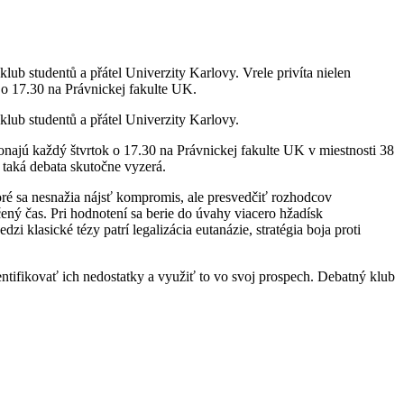
klub studentů a přátel Univerzity Karlovy. Vrele privíta nielen
 o 17.30 na Právnickej fakulte UK.
 klub studentů a přátel Univerzity Karlovy.
onajú každý štvrtok o 17.30 na Právnickej fakulte UK v miestnosti 38
o taká debata skutočne vyzerá.
toré sa nesnažia nájsť kompromis, ale presvedčiť rozhodcov
čený čas. Pri hodnotení sa berie do úvahy viacero hžadísk
i klasické tézy patrí legalizácia eutanázie, stratégia boja proti
dentifikovať ich nedostatky a využiť to vo svoj prospech. Debatný klub