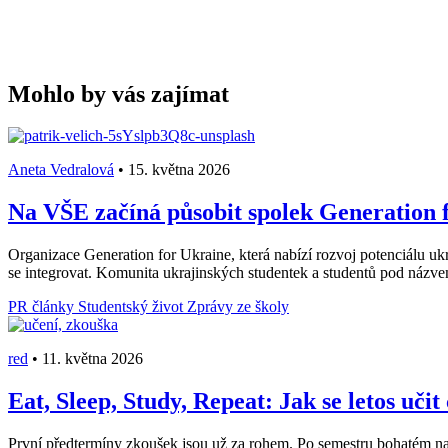
Mohlo by vás zajímat
Aneta Vedralová
•
15. května 2026
Na VŠE začíná působit spolek Generation f
Organizace Generation for Ukraine, která nabízí rozvoj potenciálu ukr
se integrovat. Komunita ukrajinských studentek a studentů pod názv
PR články
Studentský život
Zprávy ze školy
red
•
11. května 2026
Eat, Sleep, Study, Repeat: Jak se letos učit
První předtermíny zkoušek jsou už za rohem. Po semestru bohatém na stá