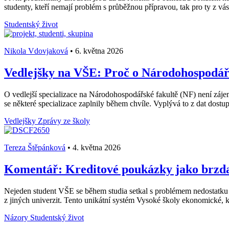
studenty, kteří nemají problém s průběžnou přípravou, tak pro ty z vás, 
Studentský život
Nikola Vdovjaková
•
6. května 2026
Vedlejšky na VŠE: Proč o Národohospodářs
O vedlejší specializace na Národohospodářské fakultě (NF) není záje
se některé specializace zaplnily během chvíle. Vyplývá to z dat dost
Vedlejšky
Zprávy ze školy
Tereza Štěpánková
•
4. května 2026
Komentář: Kreditové poukázky jako brzda 
Nejeden student VŠE se během studia setkal s problémem nedostatku
z jiných univerzit. Tento unikátní systém Vysoké školy ekonomické, k
Názory
Studentský život