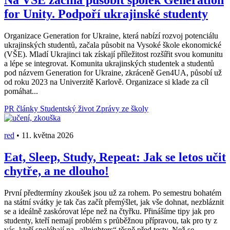
Na VŠE začíná působit spolek Generation
for Unity. Podpoří ukrajinské studenty
Organizace Generation for Ukraine, která nabízí rozvoj potenciálu
ukrajinských studentů, začala působit na Vysoké škole ekonomické
(VŠE). Mladí Ukrajinci tak získají příležitost rozšířit svou komunitu
a lépe se integrovat. Komunita ukrajinských studentek a studentů
pod názvem Generation for Ukraine, zkráceně Gen4UA, působí už
od roku 2023 na Univerzitě Karlově. Organizace si klade za cíl
pomáhat...
PR články
Studentský život
Zprávy ze školy
red
•
11. května 2026
Eat, Sleep, Study, Repeat: Jak se letos učit
chytře, a ne dlouho!
První předtermíny zkoušek jsou už za rohem. Po semestru bohatém
na státní svátky je tak čas začít přemýšlet, jak vše dohnat, nezbláznit
se a ideálně zaskórovat lépe než na čtyřku. Přinášíme tipy jak pro
studenty, kteří nemají problém s průběžnou přípravou, tak pro ty z
vás, kteří spoléhají na „allnighters“ těsně před testy. Než se...