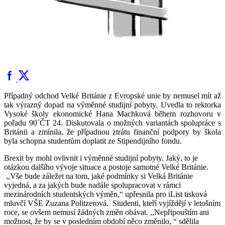
Případný odchod Velké Británie z Evropské unie by nemusel mít až
tak výrazný dopad na výměnné studijní pobyty. Uvedla to rektorka
Vysoké školy ekonomické Hana Machková během rozhovoru v
pořadu 90´ČT 24. Diskutovala o možných variantách spolupráce s
Británii a zmínila, že případnou ztrátu finanční podpory by škola
byla schopna studentům doplatit ze Stipendijního fondu.
Brexit by mohl ovlivnit i výměnné studijní pobyty. Jaký, to je
otázkou dalšího vývoje situace a postoje samotné Velké Británie.
,,Vše bude záležet na tom, jaké podmínky si Velká Británie
vyjedná, a za jakých bude nadále spolupracovat v rámci
mezinárodních studentských výměn,“ upřesnila pro iList tisková
mluvčí VŠE Zuzana Politzerová. Studenti, kteří vyjíždějí v letošním
roce, se ovšem nemusí žádných změn obávat. ,,Nepřipouštím ani
možnost, že by se v posledním období něco změnilo, “ sdělila