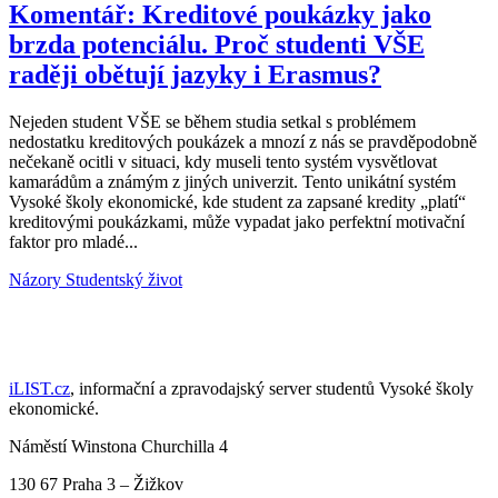
Komentář: Kreditové poukázky jako
brzda potenciálu. Proč studenti VŠE
raději obětují jazyky i Erasmus?
Nejeden student VŠE se během studia setkal s problémem
nedostatku kreditových poukázek a mnozí z nás se pravděpodobně
nečekaně ocitli v situaci, kdy museli tento systém vysvětlovat
kamarádům a známým z jiných univerzit. Tento unikátní systém
Vysoké školy ekonomické, kde student za zapsané kredity „platí“
kreditovými poukázkami, může vypadat jako perfektní motivační
faktor pro mladé...
Názory
Studentský život
iLIST.cz
, informační a zpravodajský server studentů Vysoké školy
ekonomické.
Náměstí Winstona Churchilla 4
130 67 Praha 3 – Žižkov