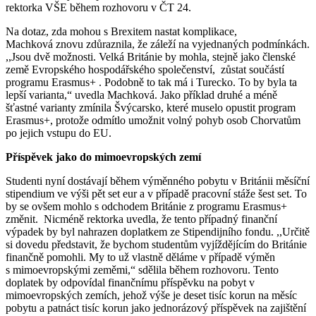
rektorka VŠE během rozhovoru v ČT 24.
Na dotaz, zda mohou s Brexitem nastat komplikace,
Machková znovu zdůraznila, že záleží na vyjednaných podmínkách.
,,Jsou dvě možnosti. Velká Británie by mohla, stejně jako členské
země Evropského hospodářského společenství, zůstat součástí
programu Erasmus+ . Podobně to tak má i Turecko. To by byla ta
lepší varianta,“ uvedla Machková. Jako příklad druhé a méně
šťastné varianty zmínila Švýcarsko, které muselo opustit program
Erasmus+, protože odmítlo umožnit volný pohyb osob Chorvatům
po jejich vstupu do EU.
Příspěvek jako do mimoevropských zemí
Studenti nyní dostávají během výměnného pobytu v Británii měsíční
stipendium ve výši pět set eur a v případě pracovní stáže šest set. To
by se ovšem mohlo s odchodem Británie z programu Erasmus+
změnit. Nicméně rektorka uvedla, že tento případný finanční
výpadek by byl nahrazen doplatkem ze Stipendijního fondu. ,,Určitě
si dovedu představit, že bychom studentům vyjíždějícím do Británie
finančně pomohli. My to už vlastně děláme v případě výměn
s mimoevropskými zeměmi,“ sdělila během rozhovoru. Tento
doplatek by odpovídal finančnímu příspěvku na pobyt v
mimoevropských zemích, jehož výše je deset tisíc korun na měsíc
pobytu a patnáct tisíc korun jako jednorázový příspěvek na zajištění