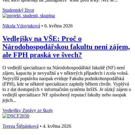
Studentský život
Nikola Vdovjaková
•
6. května 2026
Vedlejšky na VŠE: Proč o
Národohospodářskou fakultu není zájem,
ale FPH praská ve švech?
O vedlejší specializace na Národohospodářské fakultě (NF) není
zájem, kapacita je nevyužitá a v některých případech i zcela volná.
Nejvyšší poptávku naopak eviduje Fakulta podnikohospodářská
(FPH), kde se některé specializace zaplnily během chvíle. Vyplývá
to z dat dostupných v informačním systému InSIS. Je nízký zájem o
vedlejší specializace NF způsobený reputací fakulty nebo naopak
jejich...
Vedlejšky
Zprávy ze školy
Tereza Štěpánková
•
4. května 2026