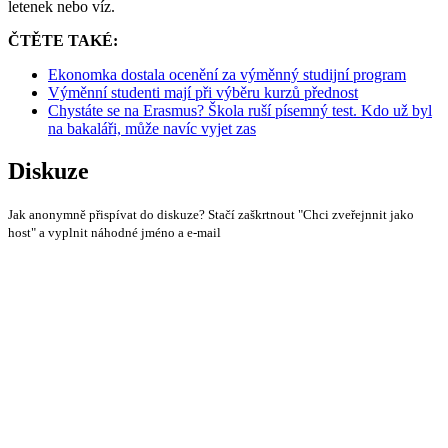
letenek nebo víz.
ČTĚTE TAKÉ:
Ekonomka dostala ocenění za výměnný studijní program
Výměnní studenti mají při výběru kurzů přednost
Chystáte se na Erasmus? Škola ruší písemný test. Kdo už byl
na bakaláři, může navíc vyjet zas
Diskuze
Jak anonymně přispívat do diskuze? Stačí zaškrtnout "Chci zveřejnnit jako
host" a vyplnit náhodné jméno a e-mail