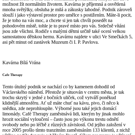
možnost žít normálním životem. Kavárna je příjemná a osvětlená
mnoha světýlky, obsluha je milá a zákusky lahodné. Podnik zároveň
slouží i jako výstavní prostor pro umělce s postižením. Máte-li pocit,
že je toho na vás moc, a chcete si jen tak chvíli posedět na
pohodovém místě, tohle je to pravé místo pro vás. Srdečně vítáni
jsou zde všichni. Rodiče s malými dětmi určitě také ocení velkou
samostatnou dětskou hernu. Kavárnu najdete v ulici Ve Smečkách 5,
asi pět minut od zastávek Muzeum či I. P. Pavlova.
Kavárna Bílá Vrána
Cafe Therapy
Tento útulný podnik se nachází co by kamenem dohodil od
Václavského náměstí. Přestože je situován v centru města, je tak
trochu skrytý v jedné z bočních uliček, což vytváří poněkud
klidnější atmosféru. Ať už máte chuť na kávu, pivo, či něco k
snědku, zde neprohloupíte. Výborné jsou také jejich domácí
limonády. Café Therapy zaměstnává lidi, kterým by jinak mohlo
hrozit sociální vyloučení – často jsou po výkonu trestu odnětí
svobody nebo po léčbě z různých závislostí. Od jejího založení v
roce 2005 prošlo tímto tranzitním zaměstnáním 133 klientů, z nichž