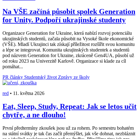
Na VŠE začíná působit spolek Generation
for Unity. Podpoří ukrajinské studenty
Organizace Generation for Ukraine, která nabízí rozvoj potenciálu
ukrajinských studentů, začala působit na Vysoké škole ekonomické
(VŠE). Mladí Ukrajinci tak získají příležitost rozšířit svou komunitu
a lépe se integrovat. Komunita ukrajinských studentek a studentů
pod názvem Generation for Ukraine, zkráceně Gen4UA, působí už
od roku 2023 na Univerzitě Karlově. Organizace si klade za cíl
pomáhat...
PR články
Studentský život
Zprávy ze školy
red
•
11. května 2026
Eat, Sleep, Study, Repeat: Jak se letos učit
chytře, a ne dlouho!
První předtermíny zkoušek jsou už za rohem. Po semestru bohatém
na státní svátky je tak čas začít přemýšlet, jak vše dohnat, nezbláznit