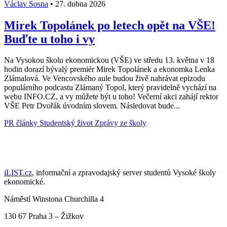
Václav Sosna
•
27. dubna 2026
Mirek Topolánek po letech opět na VŠE!
Buďte u toho i vy
Na Vysokou školu ekonomickou (VŠE) ve středu 13. května v 18
hodin dorazí bývalý premiér Mirek Topolánek a ekonomka Lenka
Zlámalová. Ve Vencovského aule budou živě nahrávat epizodu
populárního podcastu Zlámaný Topol, který pravidelně vychází na
webu INFO.CZ, a vy můžete být u toho! Večerní akci zahájí rektor
VŠE Petr Dvořák úvodním slovem. Následovat bude...
PR články
Studentský život
Zprávy ze školy
iLIST.cz
, informační a zpravodajský server studentů Vysoké školy
ekonomické.
Náměstí Winstona Churchilla 4
130 67 Praha 3 – Žižkov