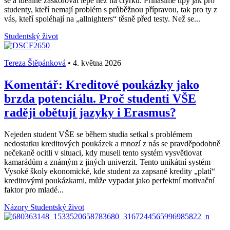
se a ideálně zaskórovat lépe než na čtyřku. Přinášíme tipy jak pro
studenty, kteří nemají problém s průběžnou přípravou, tak pro ty z
vás, kteří spoléhají na „allnighters“ těsně před testy. Než se...
Studentský život
Tereza Štěpánková
•
4. května 2026
Komentář: Kreditové poukázky jako
brzda potenciálu. Proč studenti VŠE
raději obětují jazyky i Erasmus?
Nejeden student VŠE se během studia setkal s problémem
nedostatku kreditových poukázek a mnozí z nás se pravděpodobně
nečekaně ocitli v situaci, kdy museli tento systém vysvětlovat
kamarádům a známým z jiných univerzit. Tento unikátní systém
Vysoké školy ekonomické, kde student za zapsané kredity „platí“
kreditovými poukázkami, může vypadat jako perfektní motivační
faktor pro mladé...
Názory
Studentský život