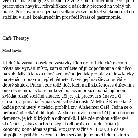
většina nadále funguje v běžném životě. Cílem programu je vštípení
pracovních návyků, rekvalifikace a následný přechod na volný trh
práce. Pro kavárnu se jedná o velkou výzvu, udržet si ekonomickou
stabilitu v silně konkurenčním prostředí Pražské gastronomie.
Café Therapy
Mlsná kavka
Klidná kavárna kousek od zastávky Florenc. V hektickém centru
města tak vytváří místo, kam si můžete přijít odpočinout a dát něco
na zub. Mlsná kavka nemá své jméno jen tak pro nic za nic – kavky
na stěnách opravdu nepřehlédnete. Navíc její návštěvou uděláte
dobrý skutek. Pracují zde totiž lidé, kteří mají zkušenost s duševním
onemocněním. Tyto tréninkové pracovní pozice pomáhají lidem
zvládat různé sociální situace, učí je, jak pracovat s únavou či
stresem, a pomáhají v nalezení soběstačnosti. V Mlsné Kavce také
každé první úterý v měsíci probíhá tzv. Alzheimer Café. Jedná se o
neformální setkání lidí trpící Alzheimerovou nemocí či jinou formou
demence, jejich blízkých a odborníků. Lidé zde mohou sdílet své
zkušenosti, obavy nebo se zeptat odborníka na radu. Vítán je
kdokoliv, koho téma zajímá. Program začíná v 18:00, ale dá se
připojit i v průběhu večera. Cílem setkání je pomoci lidem, kteří s