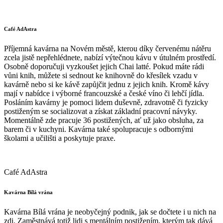
Café AdAstra
Příjemná kavárna na Novém městě, kterou díky červenému nátěru
zcela jistě nepřehlédnete, nabízí výtečnou kávu v útulném prostředí.
Osobně doporučuji vyzkoušet jejich Chai latté. Pokud máte rádi
vůni knih, můžete si sednout ke knihovně do křesílek vzadu v
kavárně nebo si ke kávě zapůjčit jednu z jejich knih. Kromě kávy
mají v nabídce i výborné francouzské a české víno či lehčí jídla.
Posláním kavárny je pomoci lidem duševně, zdravotně či fyzicky
postiženým se socializovat a získat základní pracovní návyky.
Momentálně zde pracuje 36 postižených, ať už jako obsluha, za
barem či v kuchyni. Kavárna také spolupracuje s odbornými
školami a učilišti a poskytuje praxe.
Café AdAstra
Kavárna Bílá vrána
Kavárna Bílá vrána je neobyčejný podnik, jak se dočtete i u nich na
zdi. Zaměstnává totiž lidi s mentálním postižením, kterým tak dává