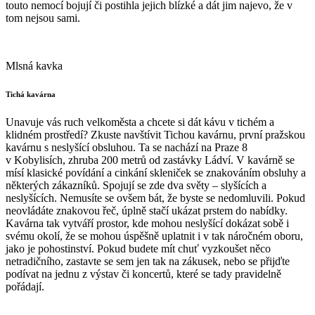
touto nemocí bojují či postihla jejich blízké a dát jim najevo, že v
tom nejsou sami.
Mlsná kavka
Tichá kavárna
Unavuje vás ruch velkoměsta a chcete si dát kávu v tichém a
klidném prostředí? Zkuste navštívit Tichou kavárnu, první pražskou
kavárnu s neslyšící obsluhou. Ta se nachází na Praze 8
v Kobylisích, zhruba 200 metrů od zastávky Ládví. V kavárně se
mísí klasické povídání a cinkání skleniček se znakováním obsluhy a
některých zákazníků. Spojují se zde dva světy – slyšících a
neslyšících. Nemusíte se ovšem bát, že byste se nedomluvili. Pokud
neovládáte znakovou řeč, úplně stačí ukázat prstem do nabídky.
Kavárna tak vytváří prostor, kde mohou neslyšící dokázat sobě i
svému okolí, že se mohou úspěšně uplatnit i v tak náročném oboru,
jako je pohostinství. Pokud budete mít chuť vyzkoušet něco
netradičního, zastavte se sem jen tak na zákusek, nebo se přijďte
podívat na jednu z výstav či koncertů, které se tady pravidelně
pořádají.