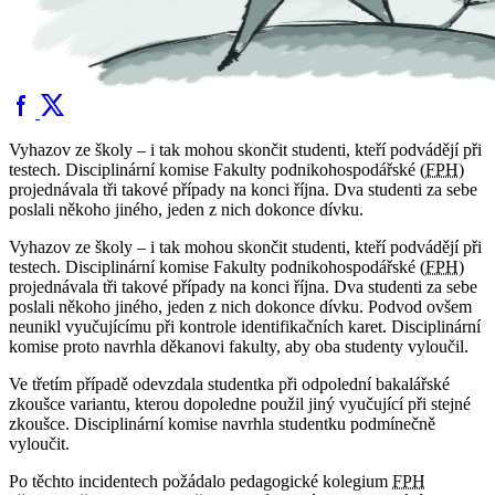
Vyhazov ze školy – i tak mohou skončit studenti, kteří podvádějí při
testech. Disciplinární komise Fakulty podnikohospodářské (
FPH
)
projednávala tři takové případy na konci října. Dva studenti za sebe
poslali někoho jiného, jeden z nich dokonce dívku.
Vyhazov ze školy – i tak mohou skončit studenti, kteří podvádějí při
testech. Disciplinární komise Fakulty podnikohospodářské (
FPH
)
projednávala tři takové případy na konci října. Dva studenti za sebe
poslali někoho jiného, jeden z nich dokonce dívku. Podvod ovšem
neunikl vyučujícímu při kontrole identifikačních karet. Disciplinární
komise proto navrhla děkanovi fakulty, aby oba studenty vyloučil.
Ve třetím případě odevzdala studentka při odpolední bakalářské
zkoušce variantu, kterou dopoledne použil jiný vyučující při stejné
zkoušce. Disciplinární komise navrhla studentku podmínečně
vyloučit.
Po těchto incidentech požádalo pedagogické kolegium
FPH