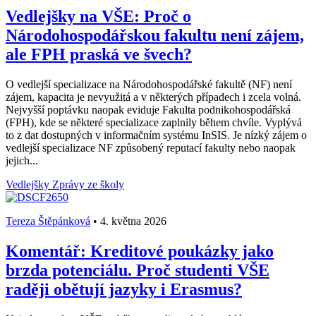
Vedlejšky na VŠE: Proč o
Národohospodářskou fakultu není zájem,
ale FPH praská ve švech?
O vedlejší specializace na Národohospodářské fakultě (NF) není
zájem, kapacita je nevyužitá a v některých případech i zcela volná.
Nejvyšší poptávku naopak eviduje Fakulta podnikohospodářská
(FPH), kde se některé specializace zaplnily během chvíle. Vyplývá
to z dat dostupných v informačním systému InSIS. Je nízký zájem o
vedlejší specializace NF způsobený reputací fakulty nebo naopak
jejich...
Vedlejšky
Zprávy ze školy
Tereza Štěpánková
•
4. května 2026
Komentář: Kreditové poukázky jako
brzda potenciálu. Proč studenti VŠE
raději obětují jazyky i Erasmus?