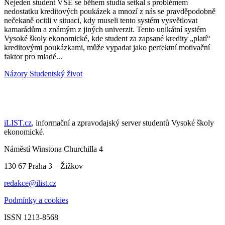
Nejeden student VŠE se během studia setkal s problémem
nedostatku kreditových poukázek a mnozí z nás se pravděpodobně
nečekaně ocitli v situaci, kdy museli tento systém vysvětlovat
kamarádům a známým z jiných univerzit. Tento unikátní systém
Vysoké školy ekonomické, kde student za zapsané kredity „platí“
kreditovými poukázkami, může vypadat jako perfektní motivační
faktor pro mladé...
Názory
Studentský život
iLIST.cz
, informační a zpravodajský server studentů Vysoké školy
ekonomické.
Náměstí Winstona Churchilla 4
130 67 Praha 3 – Žižkov
redakce@ilist.cz
Podmínky a cookies
ISSN 1213-8568