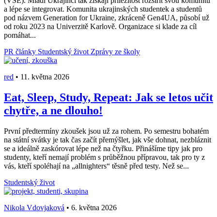
(VŠE). Mladí Ukrajinci tak získají příležitost rozšířit svou komunitu
a lépe se integrovat. Komunita ukrajinských studentek a studentů
pod názvem Generation for Ukraine, zkráceně Gen4UA, působí už
od roku 2023 na Univerzitě Karlově. Organizace si klade za cíl
pomáhat...
PR články
Studentský život
Zprávy ze školy
red
•
11. května 2026
Eat, Sleep, Study, Repeat: Jak se letos učit
chytře, a ne dlouho!
První předtermíny zkoušek jsou už za rohem. Po semestru bohatém
na státní svátky je tak čas začít přemýšlet, jak vše dohnat, nezbláznit
se a ideálně zaskórovat lépe než na čtyřku. Přinášíme tipy jak pro
studenty, kteří nemají problém s průběžnou přípravou, tak pro ty z
vás, kteří spoléhají na „allnighters“ těsně před testy. Než se...
Studentský život
Nikola Vdovjaková
•
6. května 2026