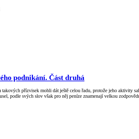
vého podnikání. Část druhá
kových přízvisek mohli dát ještě celou řadu, protože jeho aktivity sah
usel, podle svých slov však pro něj peníze znamenají velkou zodpovědn