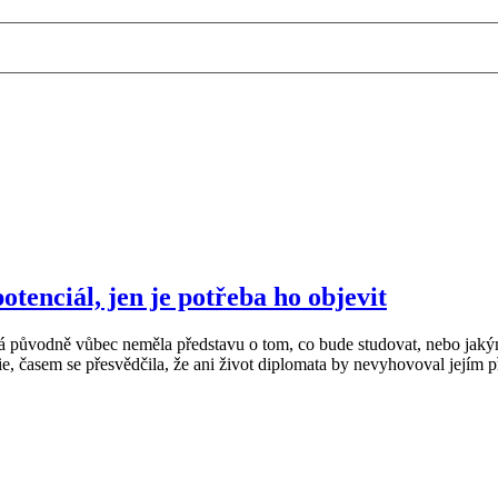
tenciál, jen je potřeba ho objevit
ůvodně vůbec neměla představu o tom, co bude studovat, nebo jakým s
e, časem se přesvědčila, že ani život diplomata by nevyhovoval jejím 