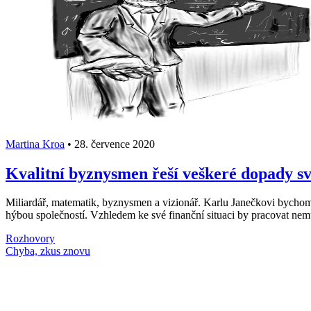
Martina Kroa
•
28. července 2020
Kvalitní byznysmen řeší veškeré dopady s
Miliardář, matematik, byznysmen a vizionář. Karlu Janečkovi bychom ta
hýbou společností. Vzhledem ke své finanční situaci by pracovat nem
Rozhovory
Načti další články