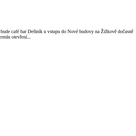
9 bude café bar Deštník u vstupu do Nové budovy na Žižkově dočasně
rmín otevření...