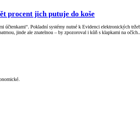
ět procent jich putuje do koše
mi účtenkami“. Pokladní systémy nutné k Evidenci elektronických trž
trnou, jinde ale znatelnou – by zpozoroval i kůň s klapkami na očích..
konomické.