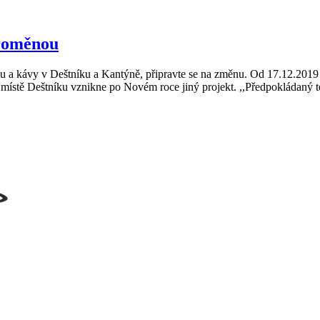
proměnou
u a kávy v Deštníku a Kantýně, připravte se na změnu. Od 17.12.201
stě Deštníku vznikne po Novém roce jiný projekt. ,,Předpokládaný te