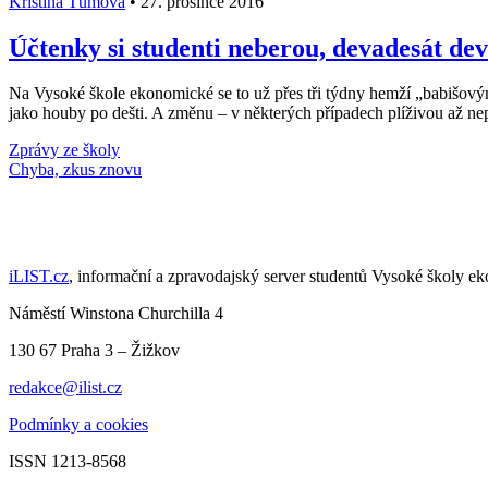
Kristina Tůmová
•
27. prosince 2016
Účtenky si studenti neberou, devadesát dev
Na Vysoké škole ekonomické se to už přes tři týdny hemží „babišový
jako houby po dešti. A změnu – v některých případech plíživou až nepa
Zprávy ze školy
Načti další články
iLIST.cz
, informační a zpravodajský server studentů Vysoké školy e
Náměstí Winstona Churchilla 4
130 67 Praha 3 – Žižkov
redakce@ilist.cz
Podmínky a cookies
ISSN 1213-8568