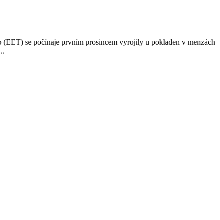
eb (EET) se počínaje prvním prosincem vyrojily u pokladen v menzách
..