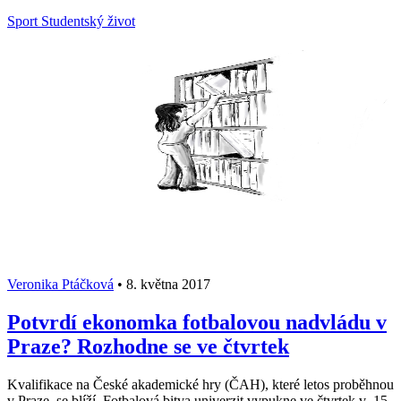
Sport
Studentský život
Veronika Ptáčková
•
8. května 2017
Potvrdí ekonomka fotbalovou nadvládu v
Praze? Rozhodne se ve čtvrtek
Kvalifikace na České akademické hry (ČAH), které letos proběhnou
v Praze, se blíží. Fotbalová bitva univerzit vypukne ve čtvrtek v 15