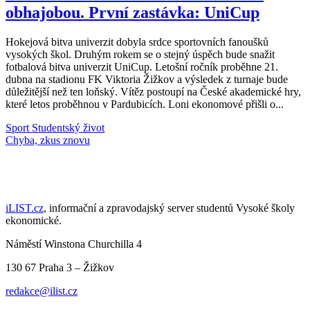
obhajobou. První zastávka: UniCup
Hokejová bitva univerzit dobyla srdce sportovních fanoušků
vysokých škol. Druhým rokem se o stejný úspěch bude snažit
fotbalová bitva univerzit UniCup. Letošní ročník proběhne 21.
dubna na stadionu FK Viktoria Žižkov a výsledek z turnaje bude
důležitější než ten loňský. Vítěz postoupí na České akademické hry,
které letos proběhnou v Pardubicích. Loni ekonomové přišli o...
Sport
Studentský život
Načti další články
iLIST.cz
, informační a zpravodajský server studentů Vysoké školy
ekonomické.
Náměstí Winstona Churchilla 4
130 67 Praha 3 – Žižkov
redakce@ilist.cz