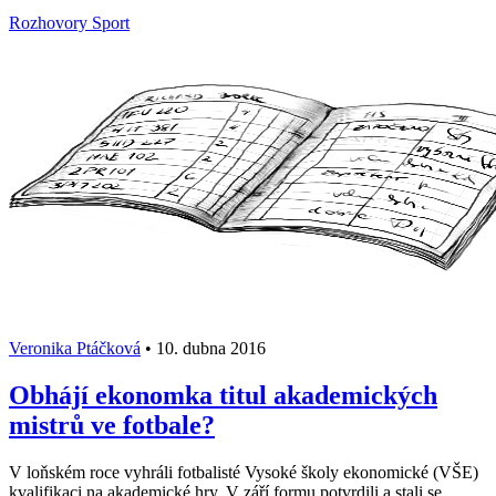
Rozhovory
Sport
Veronika Ptáčková
•
10. dubna 2016
Obhájí ekonomka titul akademických
mistrů ve fotbale?
V loňském roce vyhráli fotbalisté Vysoké školy ekonomické (VŠE)
kvalifikaci na akademické hry. V září formu potvrdili a stali se