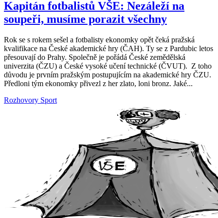
Kapitán fotbalistů VŠE: Nezáleží na
soupeři, musíme porazit všechny
Rok se s rokem sešel a fotbalisty ekonomky opět čeká pražská
kvalifikace na České akademické hry (ČAH). Ty se z Pardubic letos
přesouvají do Prahy. Společně je pořádá České zemědělská
univerzita (ČZU) a České vysoké učení technické (ČVUT). Z toho
důvodu je prvním pražským postupujícím na akademické hry ČZU.
Předloni tým ekonomky přivezl z her zlato, loni bronz. Jaké...
Rozhovory
Sport