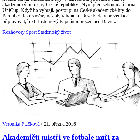
akademickými mistry České republiky. Nyní před sebou mají turnaj
UniCup. Když ho vyhrají, postoupí na České akademické hry do
Pardubic. Jaké změny nastaly v týmu a jak se bude reprezentace
připravovat, řekl iListu nový kapitán reprezentace David...
Rozhovory
Sport
Studentský život
Veronika Ptáčková
•
21. března 2016
Akademičtí mistři ve fotbale míří za