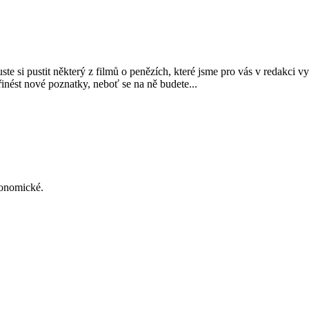
te si pustit některý z filmů o penězích, které jsme pro vás v redakci v
přinést nové poznatky, neboť se na ně budete...
konomické.