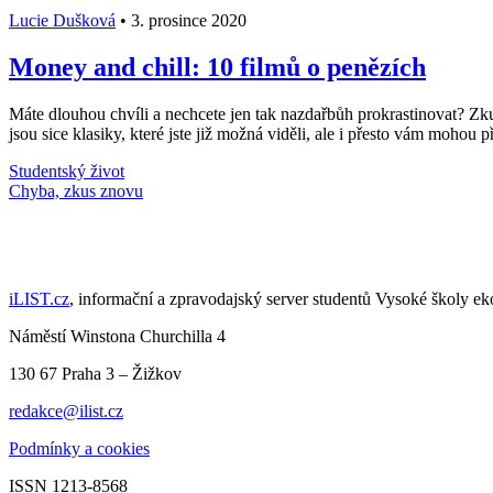
Lucie Dušková
•
3. prosince 2020
Money and chill: 10 filmů o penězích
Máte dlouhou chvíli a nechcete jen tak nazdařbůh prokrastinovat? Zkus
jsou sice klasiky, které jste již možná viděli, ale i přesto vám mohou 
Studentský život
Načti další články
iLIST.cz
, informační a zpravodajský server studentů Vysoké školy e
Náměstí Winstona Churchilla 4
130 67 Praha 3 – Žižkov
redakce@ilist.cz
Podmínky a cookies
ISSN 1213-8568