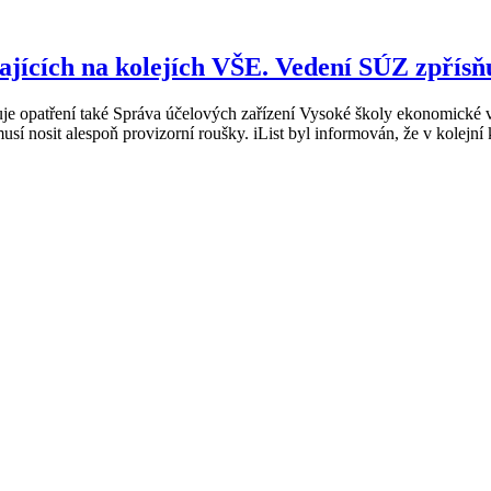
ajících na kolejích VŠE. Vedení SÚZ zpřísň
uje opatření také Správa účelových zařízení Vysoké školy ekonomické v
sí nosit alespoň provizorní roušky. iList byl informován, že v kolejní 