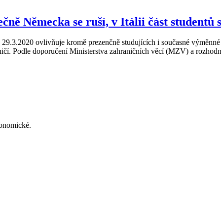
čně Německa se ruší, v Itálii část studentů 
9.3.2020 ovlivňuje kromě prezenčně studujících i současné výměnné s
aničí. Podle doporučení Ministerstva zahraničních věcí (MZV) a rozhodn
konomické.