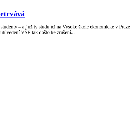
setrvává
tudenty – ať už ty studující na Vysoké škole ekonomické v Praze
utí vedení VŠE tak došlo ke zrušení...