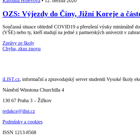
Karolína Holevová
•
12. března 2020
OZS: Výjezdy do Číny, Jižní Koreje a částe
Současná situace ohledně COVID19 a přerušení výuky minimálně do 2
(VŠE) nebo ty, kteří studují na jedné z partnerských univerzit v zahr
Zprávy ze školy
Načti další články
iLIST.cz
, informační a zpravodajský server studentů Vysoké školy e
Náměstí Winstona Churchilla 4
130 67 Praha 3 – Žižkov
redakce@ilist.cz
Podmínky a cookies
ISSN 1213-8568