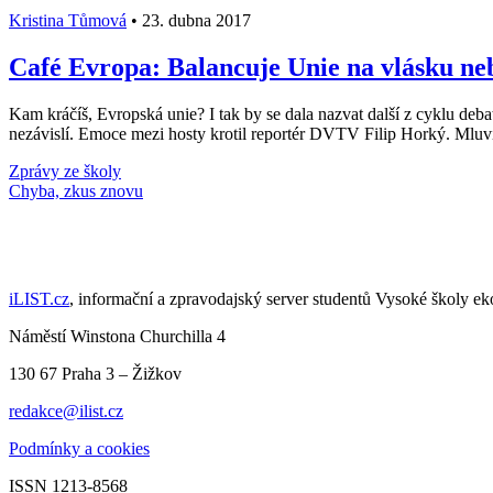
Kristina Tůmová
•
23. dubna 2017
Café Evropa: Balancuje Unie na vlásku neb
Kam kráčíš, Evropská unie? I tak by se dala nazvat další z cyklu d
nezávislí. Emoce mezi hosty krotil reportér DVTV Filip Horký. Mluvil
Zprávy ze školy
Načti další články
iLIST.cz
, informační a zpravodajský server studentů Vysoké školy e
Náměstí Winstona Churchilla 4
130 67 Praha 3 – Žižkov
redakce@ilist.cz
Podmínky a cookies
ISSN 1213-8568