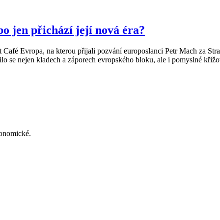
o jen přichází její nová éra?
ebat Café Evropa, na kterou přijali pozvání europoslanci Petr Mach za
o se nejen kladech a záporech evropského bloku, ale i pomyslné křižova
konomické.