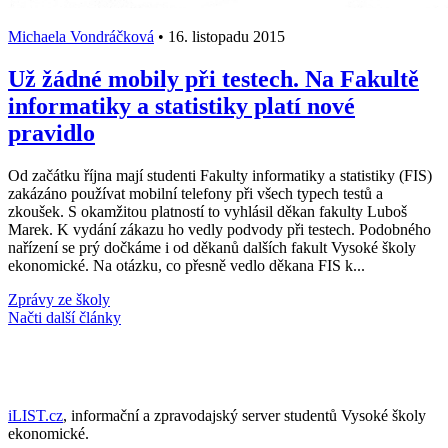
Michaela Vondráčková
•
16. listopadu 2015
Už žádné mobily při testech. Na Fakultě
informatiky a statistiky platí nové
pravidlo
Od začátku října mají studenti Fakulty informatiky a statistiky (FIS)
zakázáno používat mobilní telefony při všech typech testů a
zkoušek. S okamžitou platností to vyhlásil děkan fakulty Luboš
Marek. K vydání zákazu ho vedly podvody při testech. Podobného
nařízení se prý dočkáme i od děkanů dalších fakult Vysoké školy
ekonomické. Na otázku, co přesně vedlo děkana FIS k...
Zprávy ze školy
Načti další články
iLIST.cz
, informační a zpravodajský server studentů Vysoké školy
ekonomické.