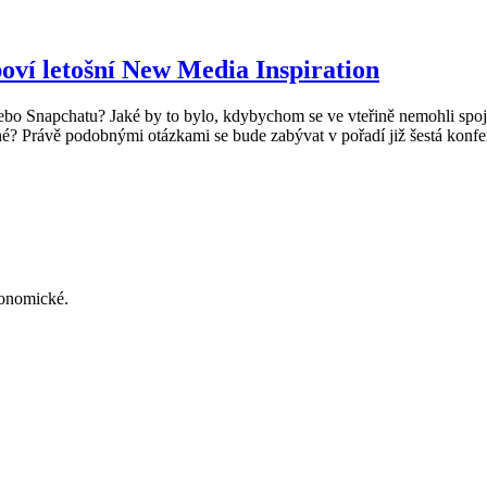
poví letošní New Media Inspiration
 nebo Snapchatu? Jaké by to bylo, kdybychom se ve vteřině nemohli s
lené? Právě podobnými otázkami se bude zabývat v pořadí již šestá konf
konomické.