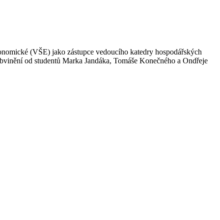
ekonomické (VŠE) jako zástupce vedoucího katedry hospodářských
K). Obvinění od studentů Marka Jandáka, Tomáše Konečného a Ondřeje