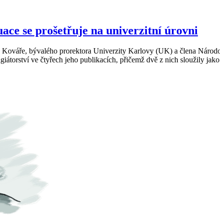
ce se prošetřuje na univerzitní úrovni
ina Kováře, bývalého prorektora Univerzity Karlovy (UK) a člena Nár
átorství ve čtyřech jeho publikacích, přičemž dvě z nich sloužily jako