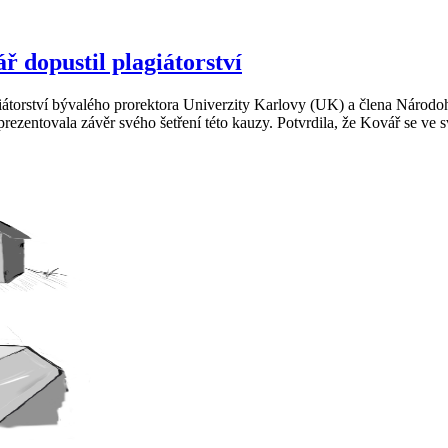
ř dopustil plagiátorství
giátorství bývalého prorektora Univerzity Karlovy (UK) a člena Náro
zentovala závěr svého šetření této kauzy. Potvrdila, že Kovář se ve sv