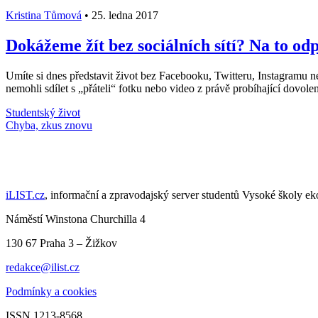
Kristina Tůmová
•
25. ledna 2017
Dokážeme žít bez sociálních sítí? Na to od
Umíte si dnes představit život bez Facebooku, Twitteru, Instagramu
nemohli sdílet s „přáteli“ fotku nebo video z právě probíhající dovo
Studentský život
Načti další články
iLIST.cz
, informační a zpravodajský server studentů Vysoké školy e
Náměstí Winstona Churchilla 4
130 67 Praha 3 – Žižkov
redakce@ilist.cz
Podmínky a cookies
ISSN 1213-8568