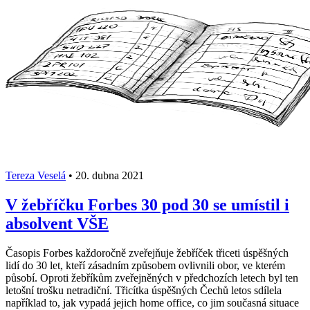
Tereza Veselá
•
20. dubna 2021
V žebříčku Forbes 30 pod 30 se umístil i
absolvent VŠE
Časopis Forbes každoročně zveřejňuje žebříček třiceti úspěšných
lidí do 30 let, kteří zásadním způsobem ovlivnili obor, ve kterém
působí. Oproti žebříkům zveřejněných v předchozích letech byl ten
letošní trošku netradiční. Třicítka úspěšných Čechů letos sdílela
například to, jak vypadá jejich home office, co jim současná situace