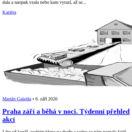
dala a naopak vzala nebo kam vyrazí, až se...
Kariéra
Marián Galajda
•
6. září 2020
Praha září a běhá v noci. Týdenní přehled
akcí
Léto už končí, podzim klepe na dveře a volno se nám pomalu krátí.