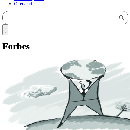
O redakci
Forbes