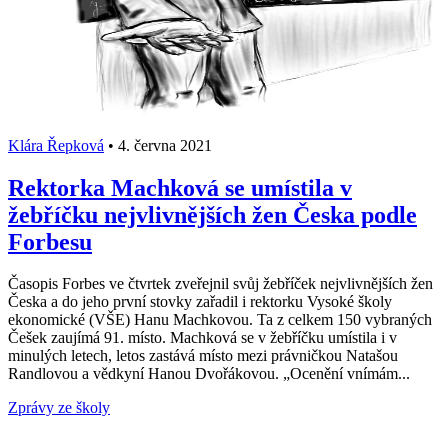
Klára Řepková
•
4. června 2021
Rektorka Machková se umístila v
žebříčku nejvlivnějších žen Česka podle
Forbesu
Časopis Forbes ve čtvrtek zveřejnil svůj žebříček nejvlivnějších žen
Česka a do jeho první stovky zařadil i rektorku Vysoké školy
ekonomické (VŠE) Hanu Machkovou. Ta z celkem 150 vybraných
Češek zaujímá 91. místo. Machková se v žebříčku umístila i v
minulých letech, letos zastává místo mezi právničkou Natašou
Randlovou a vědkyní Hanou Dvořákovou. „Ocenění vnímám...
Zprávy ze školy