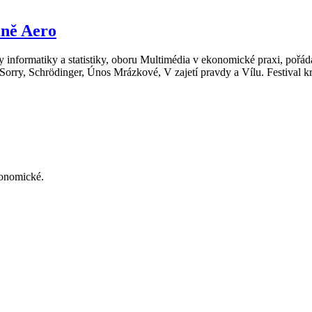
kině Aero
y informatiky a statistiky, oboru Multimédia v ekonomické praxi, pořáda
 Sorry, Schrödinger, Únos Mrázkové, V zajetí pravdy a Vílu. Festival kr
konomické.