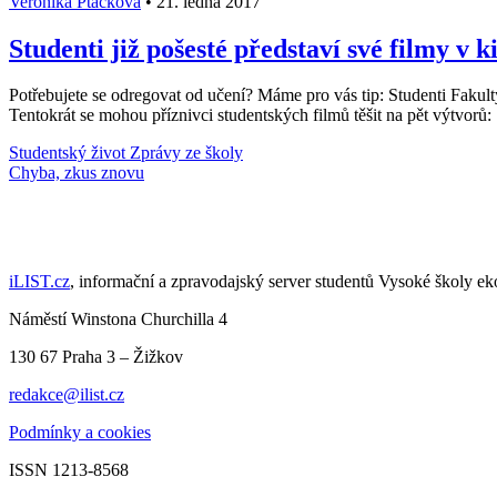
Veronika Ptáčková
•
21. ledna 2017
Studenti již pošesté představí své filmy v 
Potřebujete se odregovat od učení? Máme pro vás tip: Studenti Fakult
Tentokrát se mohou příznivci studentských filmů těšit na pět výtvorů:
Studentský život
Zprávy ze školy
Načti další články
iLIST.cz
, informační a zpravodajský server studentů Vysoké školy e
Náměstí Winstona Churchilla 4
130 67 Praha 3 – Žižkov
redakce@ilist.cz
Podmínky a cookies
ISSN 1213-8568