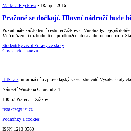
Markéta Fryčková
•
18. října 2016
Pražané se dočkají. Hlavní nádraží bude b
Pokud máte každodenní cestu na Žižkov, či Vinohrady, nejspíš dobře 
žádá o územní rozhodnutí na prodloužení dosavadního podchodu. Stavba
Studentský život
Zprávy ze školy
Načti další články
iLIST.cz
, informační a zpravodajský server studentů Vysoké školy e
Náměstí Winstona Churchilla 4
130 67 Praha 3 – Žižkov
redakce@ilist.cz
Podmínky a cookies
ISSN 1213-8568