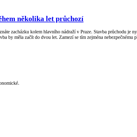
ěhem několika let průchozí
znáte zacházku kolem hlavního nádraží v Praze. Stavba průchodu je nyn
 by měla začít do dvou let. Zamezí se tím zejména nebezpečnému přechá
konomické.