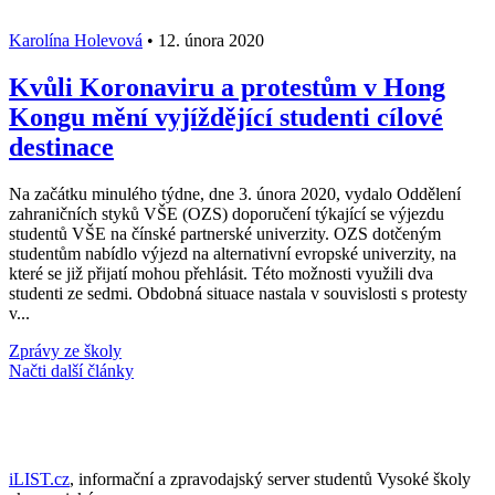
Karolína Holevová
•
12. února 2020
Kvůli Koronaviru a protestům v Hong
Kongu mění vyjíždějící studenti cílové
destinace
Na začátku minulého týdne, dne 3. února 2020, vydalo Oddělení
zahraničních styků VŠE (OZS) doporučení týkající se výjezdu
studentů VŠE na čínské partnerské univerzity. OZS dotčeným
studentům nabídlo výjezd na alternativní evropské univerzity, na
které se již přijatí mohou přehlásit. Této možnosti využili dva
studenti ze sedmi. Obdobná situace nastala v souvislosti s protesty
v...
Zprávy ze školy
Načti další články
iLIST.cz
, informační a zpravodajský server studentů Vysoké školy