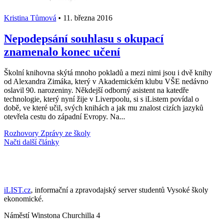
Kristina Tůmová
•
11. března 2016
Nepodepsání souhlasu s okupací
znamenalo konec učení
Školní knihovna skýtá mnoho pokladů a mezi nimi jsou i dvě knihy
od Alexandra Zimáka, který v Akademickém klubu VŠE nedávno
oslavil 90. narozeniny. Někdejší odborný asistent na katedře
technologie, který nyní žije v Liverpoolu, si s iListem povídal o
době, ve které učil, svých knihách a jak mu znalost cizích jazyků
otevřela cestu do západní Evropy. Na...
Rozhovory
Zprávy ze školy
Načti další články
iLIST.cz
, informační a zpravodajský server studentů Vysoké školy
ekonomické.
Náměstí Winstona Churchilla 4