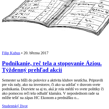
Filip Kubus
•
20. března 2017
Podnikanie, reč tela a stopovanie Áziou.
Týždenný prehľad akcií
Semester sa blíži do polovice a aktivita klubov neutícha. Pripravili
pre vás rady, ako na investorov, či ako sa udržať v dravom svete
podnikania. Dozviete sa aj to, aká je rola médií vo svete politiky či
ako pomocou reči tela odhaliť klamára. V neposlednom rade sa
môžte tešiť na zápas HC Ekonom a prednášku o...
Studentský život