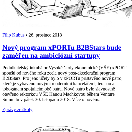
Filip Kubus
•
26. prosince 2018
Nový program xPORTu B2BStars bude
zaměřen na ambiciózní startupy
Podnikatelský inkubátor Vysoké školy ekonomické (VŠE) xPORT
spouští od nového roku zcela nový post-akcelerační program
B2BStars. Pro jeho účely bylo v xPORTu přistavěno nové patro,
které je vybaveno novými moderními kancelářemi, terasou a
tobogánem spojujícím obě patra. Nové patro bylo slavnostně
otevřeno rektorkou VŠE Hanou Machkovou během Venture
Summitu v pátek 30. listopadu 2018. Více o novém...
Zprávy ze školy