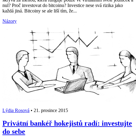
nul? Proč investovat do bitcoinu? Investice nese svá rizika jako
každá jiná. Bitcoiny se ale liší tím, že...
Názory
Lýdia Rosová
•
21. prosince 2015
Privátní bankéř hokejistů radí: investujte
do sebe