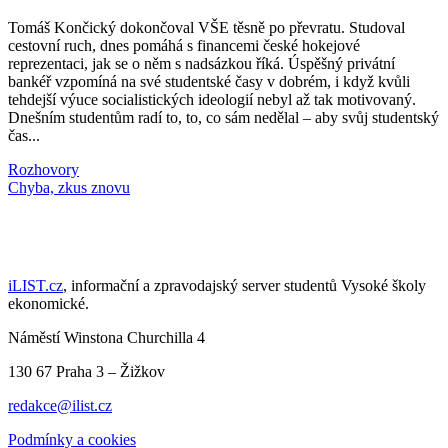
Tomáš Končický dokončoval VŠE těsně po převratu. Studoval
cestovní ruch, dnes pomáhá s financemi české hokejové
reprezentaci, jak se o něm s nadsázkou říká. Úspěšný privátní
bankéř vzpomíná na své studentské časy v dobrém, i když kvůli
tehdejší výuce socialistických ideologií nebyl až tak motivovaný.
Dnešním studentům radí to, to, co sám nedělal – aby svůj studentský
čas...
Rozhovory
Načti další články
iLIST.cz
, informační a zpravodajský server studentů Vysoké školy
ekonomické.
Náměstí Winstona Churchilla 4
130 67 Praha 3 – Žižkov
redakce@ilist.cz
Podmínky a cookies