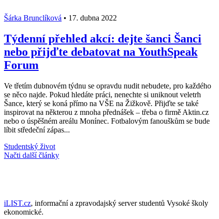
Šárka Brunclíková
•
17. dubna 2022
Týdenní přehled akcí: dejte šanci Šanci
nebo přijďte debatovat na YouthSpeak
Forum
Ve třetím dubnovém týdnu se opravdu nudit nebudete, pro každého
se něco najde. Pokud hledáte práci, nenechte si uniknout veletrh
Šance, který se koná přímo na VŠE na Žižkově. Přijďte se také
inspirovat na některou z mnoha přednášek – třeba o firmě Aktin.cz
nebo o úspěšném areálu Monínec. Fotbalovým fanouškům se bude
líbit středeční zápas...
Studentský život
Načti další články
iLIST.cz
, informační a zpravodajský server studentů Vysoké školy
ekonomické.