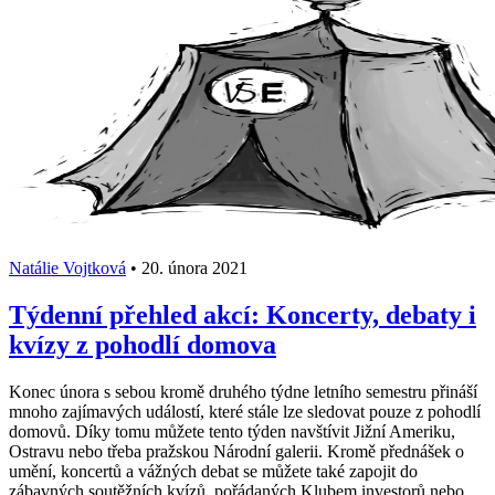
Natálie Vojtková
•
20. února 2021
Týdenní přehled akcí: Koncerty, debaty i
kvízy z pohodlí domova
Konec února s sebou kromě druhého týdne letního semestru přináší
mnoho zajímavých událostí, které stále lze sledovat pouze z pohodlí
domovů. Díky tomu můžete tento týden navštívit Jižní Ameriku,
Ostravu nebo třeba pražskou Národní galerii. Kromě přednášek o
umění, koncertů a vážných debat se můžete také zapojit do
zábavných soutěžních kvízů, pořádaných Klubem investorů nebo...