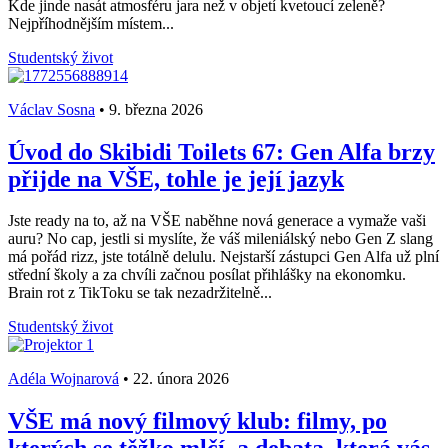
Kde jinde nasát atmosféru jara než v objetí kvetoucí zeleně?
Nejpříhodnějším místem...
Studentský život
Václav Sosna
•
9. března 2026
Úvod do Skibidi Toilets 67: Gen Alfa brzy
přijde na VŠE, tohle je její jazyk
Jste ready na to, až na VŠE naběhne nová generace a vymaže vaši
auru? No cap, jestli si myslíte, že váš mileniálský nebo Gen Z slang
má pořád rizz, jste totálně delulu. Nejstarší zástupci Gen Alfa už plní
střední školy a za chvíli začnou posílat přihlášky na ekonomku.
Brain rot z TikToku se tak nezadržitelně...
Studentský život
Adéla Wojnarová
•
22. února 2026
VŠE má nový filmový klub: filmy, po