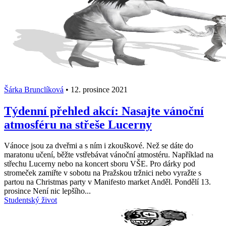
Šárka Brunclíková
•
12. prosince 2021
Týdenní přehled akcí: Nasajte vánoční
atmosféru na střeše Lucerny
Vánoce jsou za dveřmi a s ním i zkouškové. Než se dáte do
maratonu učení, běžte vstřebávat vánoční atmostéru. Například na
střechu Lucerny nebo na koncert sboru VŠE. Pro dárky pod
stromeček zamiřte v sobotu na Pražskou tržnici nebo vyražte s
partou na Christmas party v Manifesto market Anděl. Pondělí 13.
prosince Není nic lepšího...
Studentský život