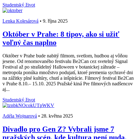
Studentský život
Lenka Kolesárová
•
9. října 2025
Október v Prahe: 8 tipov, ako si užiť
voľný čas naplno
Október v Prahe bude nabitý filmom, svetlom, hudbou aj vôňou
jesene. Od renomovaného festivalu Be2Can cez svetelný Signal
Festival až po strašidelný Halloween v botanickej záhrade –
metropola ponúka množstvo podujatí, ktoré premenia sychravé dni
na zážitky plné kultúry, chutí a inšpirácie. Filmový festival Be2Can
v Prahe 8.10.– 15.10. 2025 Pražské kiná Pre filmových nadšencov
aj...
Studentský život
Adéla Wojnarová
•
28. května 2025
Divadlo pro Gen Z? Vybrali jsme 7
pražských scén, kde kultura není nuda.