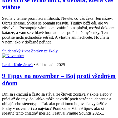
kterých se těžko mlčí, a debata, která vás
vtáhne
Sedíte v temné promítací místnosti. Nevíte, co vás čeká. Jen název.
Obraz zhasne. Světla se pomalu rozsvítí. Titulky běží dál, ale vy
zůstáváte. Prostupuje vámi pocit vnitřního naplnění, možná dokonce
katarze, a vám se v hlavě hromadí neuspořádané myšlenky. Ten
pocit se nedá jednoduše setřást. A vlastně ani nechcete. Hovíte si
v něm jako v dočasné peřince....
Studentský život
Zprávy ze školy
Lenka Kolesárová
•
6. listopadu 2025
9 Tipov na november – Boj proti všedným
dňom
Dni sa skracujú a často sa stáva, že človek zostáva v škole alebo v
práci až do tmy, čo ľahko môže navodiť pocit sezónnej depresie a
ubíjajúceho stereotypu. Tak ako proti tomu bojovať a vyťažiť z
Prahy v novembri čo najviac? Ponúkame Vám 9 tipov, ako si
spestriť tento chladný mesiac. Festival Prague Sounds 2025...