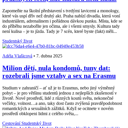
Zapomeňte na školní představení s tvrdými lavicemi a monology,
které vás uspí dřív než druhý akt. Praha nabízí divadla, která voní
industriálem, adrenalinem i pořádnou dávkou punku. Místa, kde se
do příběhu nezaboříte jen očima, ale i všemi smysly. Kultura tady
není kulisa – je to jízda. Tady je 7 scén, které byste (fakt) měli...
Studentský život
Adéla Vlašicová
•
7. dubna 2025
Milion dětí, nula kondomů, tuny dat:
rozebrali jsme vztahy a sex na Erasmu
Studium v zahraničí – ať už je to Erasmus, nebo jiný výměnný
pobyt – je pro většinu studentů jednou z nejlepších zkušeností v
životě. Nové prostředí, lidé z různých koutů světa, nekonečné
večírky, volnost…a ano, taky dost často zvýšená pravděpodobnost
romantických a sexuálních zážitků. Když se ocitnete v novém
prostředí obklopeni lidmi z celého světa,...
Cestování
Studentský život