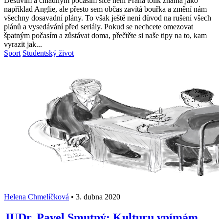
Deštivím a chladným počasím sice není Praha tolik známá jako
například Anglie, ale přesto sem občas zavítá bouřka a změní nám
všechny dosavadní plány. To však ještě není důvod na rušení všech
plánů a vysedávání před seriály. Pokud se nechcete omezovat
špatným počasím a zůstávat doma, přečtěte si naše tipy na to, kam
vyrazit jak...
Sport
Studentský život
Helena Chmelíčková
•
3. dubna 2020
JUDr. Pavel Smutný: Kulturu vnímám