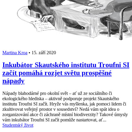
Martina Kroa
•
15. září 2020
Inkubátor Skautského institutu Troufni SI
začít pomáhá rozjet světu prospěšné
nápady
Nápady blahodárné pro okolní svět – ať už ze sociálního či
ekologického hlediska – aktivně podporuje projekt Skautského
institutu Troufni SI začít. Hryže vás myšlenka, jak pomoci lidem či
zkultivovat veřejný prostor v sousedství? Nedá vám spát idea o
zorganizování akce či záchraně místní biodiverzity? Takové úmysly
vám inkubátor Troufni SI začít pomůže nastartovat, ať...
Studentský život