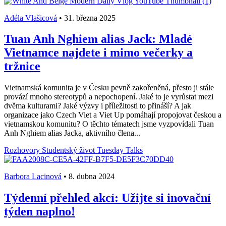
Adéla Vlašicová
•
31. března 2025
Tuan Anh Nghiem alias Jack: Mladé
Vietnamce najdete i mimo večerky a
tržnice
Vietnamská komunita je v Česku pevně zakořeněná, přesto ji stále
provází mnoho stereotypů a nepochopení. Jaké to je vyrůstat mezi
dvěma kulturami? Jaké výzvy i příležitosti to přináší? A jak
organizace jako Czech Viet a Viet Up pomáhají propojovat českou a
vietnamskou komunitu? O těchto tématech jsme vyzpovídali Tuan
Anh Nghiem alias Jacka, aktivního člena...
Rozhovory
Studentský život
Tuesday Talks
Barbora Lacinová
•
8. dubna 2024
Týdenní přehled akcí: Užijte si inovační
týden naplno!