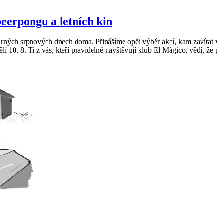
beerpongu a letních kin
parných srpnových dnech doma. Přinášíme opět výběr akcí, kam zavítat
í 10. 8. Ti z vás, kteří pravidelně navštěvují klub El Mágico, vědí, že