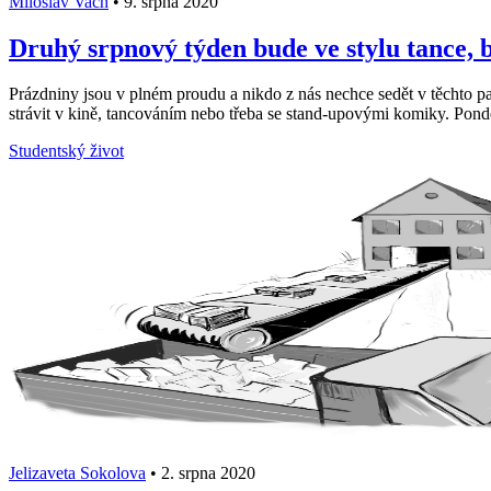
Miloslav Vach
•
9. srpna 2020
Druhý srpnový týden bude ve stylu tance, 
Prázdniny jsou v plném proudu a nikdo z nás nechce sedět v těchto 
strávit v kině, tancováním nebo třeba se stand-upovými komiky. Ponděl
Studentský život
Jelizaveta Sokolova
•
2. srpna 2020