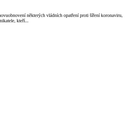
znovuobnovení některých vládních opatření proti šíření koronaviru,
katele, kteří...