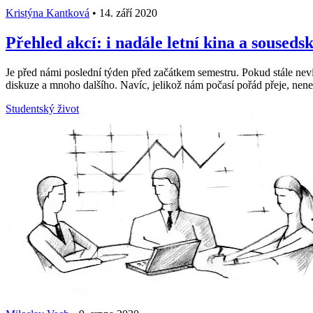
Kristýna Kantková
•
14. září 2020
Přehled akcí: i nadále letní kina a sousedsk
Je před námi poslední týden před začátkem semestru. Pokud stále nevíte
diskuze a mnoho dalšího. Navíc, jelikož nám počasí pořád přeje, nenec
Studentský život