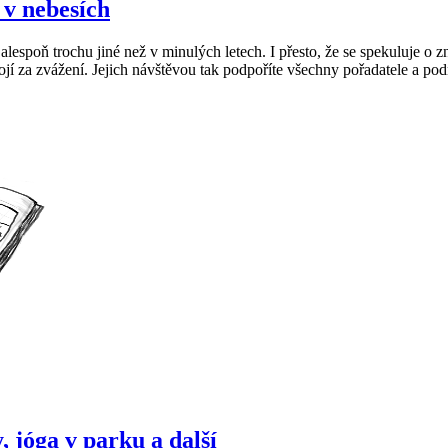
 v nebesích
alespoň trochu jiné než v minulých letech. I přesto, že se spekuluje o 
í za zvážení. Jejich návštěvou tak podpoříte všechny pořadatele a podni
, jóga v parku a další