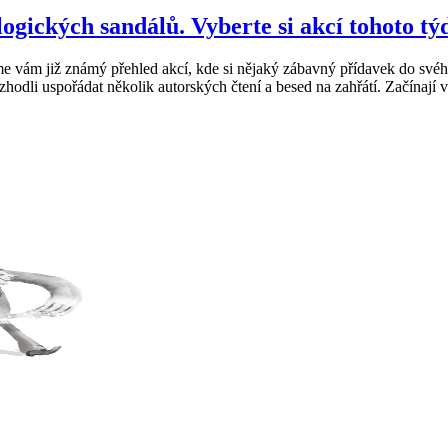
ogických sandálů. Vyberte si akcí tohoto tý
inášíme vám již známý přehled akcí, kde si nějaký zábavný přídavek do 
hodli uspořádat několik autorských čtení a besed na zahřátí. Začínají v