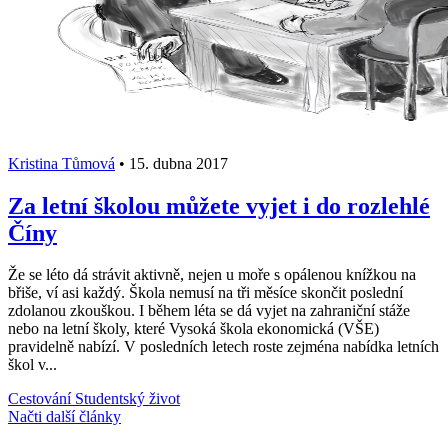
Kristina Tůmová
•
15. dubna 2017
Za letní školou můžete vyjet i do rozlehlé
Číny
Že se léto dá strávit aktivně, nejen u moře s opálenou knížkou na
břiše, ví asi každý. Škola nemusí na tři měsíce skončit poslední
zdolanou zkouškou. I během léta se dá vyjet na zahraniční stáže
nebo na letní školy, které Vysoká škola ekonomická (VŠE)
pravidelně nabízí. V posledních letech roste zejména nabídka letních
škol v...
Cestování
Studentský život
Načti další články