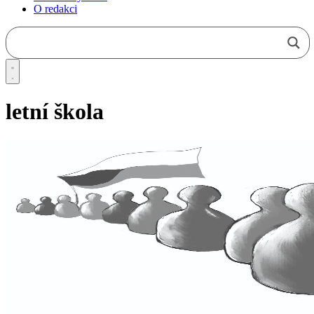
O redakci
letní škola