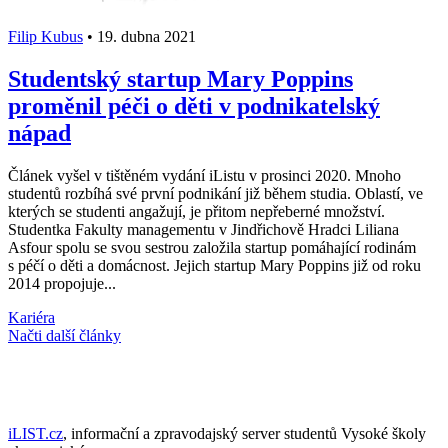
Filip Kubus
•
19. dubna 2021
Studentský startup Mary Poppins
proměnil péči o děti v podnikatelský
nápad
Článek vyšel v tištěném vydání iListu v prosinci 2020. Mnoho
studentů rozbíhá své první podnikání již během studia. Oblastí, ve
kterých se studenti angažují, je přitom nepřeberné množství.
Studentka Fakulty managementu v Jindřichově Hradci Liliana
Asfour spolu se svou sestrou založila startup pomáhající rodinám
s péčí o děti a domácnost. Jejich startup Mary Poppins již od roku
2014 propojuje...
Kariéra
Načti další články
iLIST.cz
, informační a zpravodajský server studentů Vysoké školy