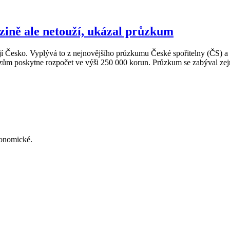
cizině ale netouží, ukázal průzkum
ňují Česko. Vyplývá to z nejnovějšího průzkumu České spořitelny (ČS) 
 vítězům poskytne rozpočet ve výši 250 000 korun. Průzkum se zabýval z
konomické.