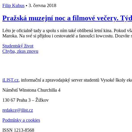
Filip Kubus
•
3. června 2018
Pražská muzejní noc a filmové večery. Týd
Léto je oficialně tady a spolu s ním také oblíbená letní kina. Pokud 
Maroka. Na své si přijdou i cestovatelé a fanoušci lowcostu. Dozvíte s
Studentský život
Načti další články
iLIST.cz
, informační a zpravodajský server studentů Vysoké školy e
Náměstí Winstona Churchilla 4
130 67 Praha 3 – Žižkov
redakce@ilist.cz
Podmínky a cookies
ISSN 1213-8568