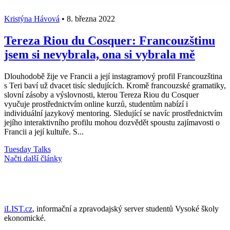
Kristýna Hávová
•
8. března 2022
Tereza Riou du Cosquer: Francouzštinu
jsem si nevybrala, ona si vybrala mě
Dlouhodobě žije ve Francii a její instagramový profil Francouzština
s Teri baví už dvacet tisíc sledujících. Kromě francouzské gramatiky,
slovní zásoby a výslovnosti, kterou Tereza Riou du Cosquer
vyučuje prostřednictvím online kurzů, studentům nabízí i
individuální jazykový mentoring. Sledující se navíc prostřednictvím
jejího interaktivního profilu mohou dozvědět spoustu zajímavosti o
Francii a její kultuře. S...
Tuesday Talks
Načti další články
iLIST.cz
, informační a zpravodajský server studentů Vysoké školy
ekonomické.