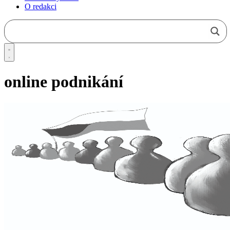
O redakci
online podnikání