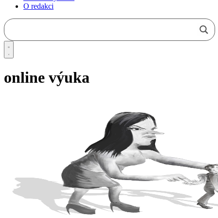
O redakci
online výuka