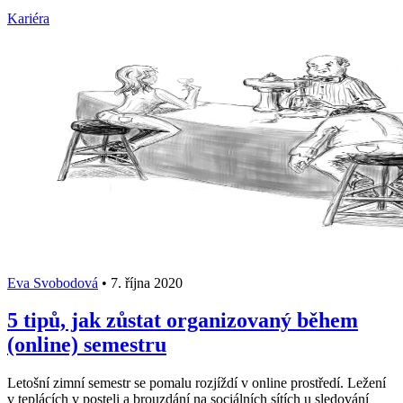
Kariéra
Eva Svobodová
•
7. října 2020
5 tipů, jak zůstat organizovaný během
(online) semestru
Letošní zimní semestr se pomalu rozjíždí v online prostředí. Ležení
v teplácích v posteli a brouzdání na sociálních sítích u sledování