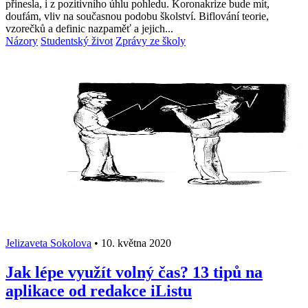
přinesla, i z pozitivního úhlu pohledu. Koronakrize bude mít,
doufám, vliv na současnou podobu školství. Biflování teorie,
vzorečků a definic nazpaměť a jejich...
Názory
Studentský život
Zprávy ze školy
Jelizaveta Sokolova
•
10. května 2020
Jak lépe využít volný čas? 13 tipů na
aplikace od redakce iListu